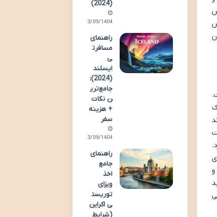
(2024)
س
13/09/1404
ش
ن
راهنمای
مسافرت
ی
ایسلند
(2024):
جامع‌تری
.
ن نکات
ک
+ هزینه
سفر
د
ت
13/09/1404
.
راهنمای
ی
جامع
و
اخذ
د
ویزای
توریست
ی
ی اکراین
(شرایط