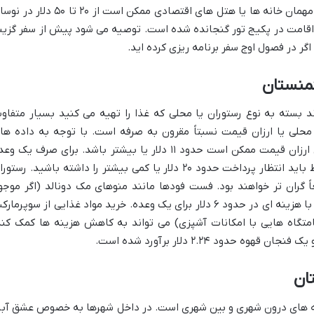
مراتب کمتر است. هزینه یک شب اقامت در مهمان خانه ها یا هتل های اقتصادی ممکن است از ۲۰ تا ۵۰ د
نه اقامت در پکیج تور گنجانده شده است. توصیه می شود پیش از سفر گزین
گر در فصول اوج سفر برنامه ریزی کرده اید.
کمنستان
د بسته به نوع رستوران یا محلی که غذا را تهیه می کنید بسیار متفاو
حلی یا ارزان قیمت نسبتاً مقرون به صرفه است. با توجه به داده ها
موجود هزینه یک وعده غذا در یک رستوران ارزان قیمت ممکن است حدود ۱۱ دلار یا بیشتر باشد. برای صرف یک 
غذای دونفره در یک رستوران با سطح متوسط باید انتظار پرداخت حدود ۲۰ دلار یا کمی بیشتر را داشته باشید. رست
ً گران تر خواهند بود. فست فودها مانند منوهای مک دونالد (اگر موجو
باشند) ممکن است گزینه ای ارزان تر باشند با هزینه ای در حدود ۶ دلار برای یک وعده. خرید مواد غذایی از سوپرما
قامتگاه هایی با امکانات آشپزی) می تواند به کاهش هزینه ها کمک کند
ان
نه های درون شهری و بین شهری است. در داخل شهرها به خصوص عشق آبا