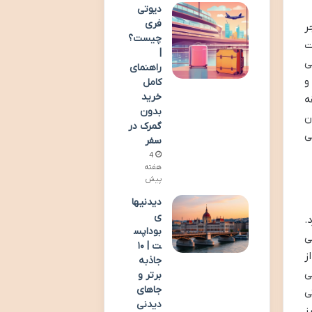
دیوتی
فری
ر
چیست؟
ت
|
ی
راهنمای
لی ترکمنستان +۹۹۳ است و
کامل
خرید
قه
بدون
عت از تهران
گمرک در
ی
سفر
4
هفته
پیش
دیدنیها
ی
.
بوداپس
ی
ت | ۱۰
ز
جاذبه
ی
برتر و
جاهای
ی
دیدنی
ز