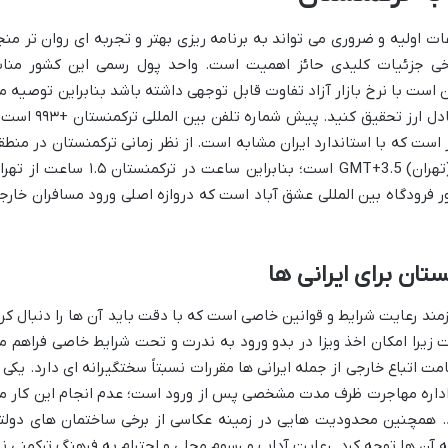
اولیه و ضروری می تواند به برنامه ریزی بهتر و تجربه ای روان تر منج
برخی جزئیات کلیدی حائز اهمیت است. واحد پول رسمی این کشور منا
 رسمی ممکن است با نرخ بازار آزاد تفاوت قابل توجهی داشته باشد بنابراین توصیه م
شود پیش از سفر در مورد وضعیت فعلی تبادل ارز تحقیق کنید. پیش شماره تلفن بین المل
رق شهری ۲۲۰ ولت با فرکانس ۵۰ هرتز است که با استاندارد ایران مشابه است. از نظر زمانی ترکمنستان در منط
زمانی GMT+5 قرار دارد در حالی که ایران (تهران) GMT+3.5 است؛ بنابراین ساعت در ترکمنستان ۱.۵ سا
ر فرودگاه بین المللی عشق آباد است که دروازه اصلی ورود مسافران خارج
تان برای ایرانی ها
زمند رعایت شرایط و قوانین خاصی است که با دقت باید آن ها را دنبال کرد
 زیرا امکان اخذ ویزا در بدو ورود به ندرت و تحت شرایط خاصی فراهم م
اتباع خارجی از جمله ایرانی ها مقررات نسبتاً سختگیرانه ای دارد. یکی ا
 اداره مهاجرت ظرف مدت مشخصی پس از ورود است؛ عدم انجام این کار م
د. همچنین محدودیت هایی در زمینه عکاسی از برخی ساختمان های دولت
 آن ها توجه کرد. رعایت آداب و رسوم محلی و احترام به فرهنگ ترکمنی نی