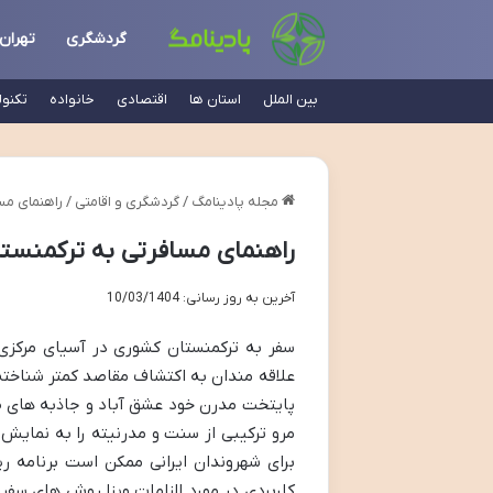
گردشگری
تهران
بین الملل
استان ها
اقتصادی
خانواده
تکنو
مجله پادینامگ
/
گردشگری و اقامتی
/
راهنمای مسافرتی به ت
راهنمای مسافرتی به ترکمنستان l Guide To Turkmenistan
آخرین به روز رسانی: 10/03/1404
سفر به ترکمنستان کشوری در آسیای مرکزی 
علاقه مندان به اکتشاف مقاصد کمتر شناخته
پایتخت مدرن خود عشق آباد و جاذبه های طبی
مرو ترکیبی از سنت و مدرنیته را به نمایش
برای شهروندان ایرانی ممکن است برنامه ری
کاربردی در مورد الزامات ویزا روش های سفر