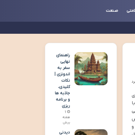
متی
صنعت
راهنمای
نهایی
سفر به
اندونزی |
نکات
کلیدی،
جاذبه ها
ی
و برنامه
ا
ریزی
ی
1
هفته
ص
پیش
و
دیدنی
ل