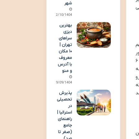
شهر
ی
02/10/1404
بهترین
دیزی
سراهای
م
تهران |
۱۰ مکان
ر
معروف
است؛ بدون دعوت نامه امکان اخذ ویزای توریستی بسیار دشوار است. سایر مدارک مورد نیاز شامل گذرنامه با حداقل ۶
با آدرس
ه
و منو
و
29/09/1404
ه
د
پذیرش
تحصیلی
در
استرالیا |
راهنمای
جامع
(صفر تا
ن
صد)