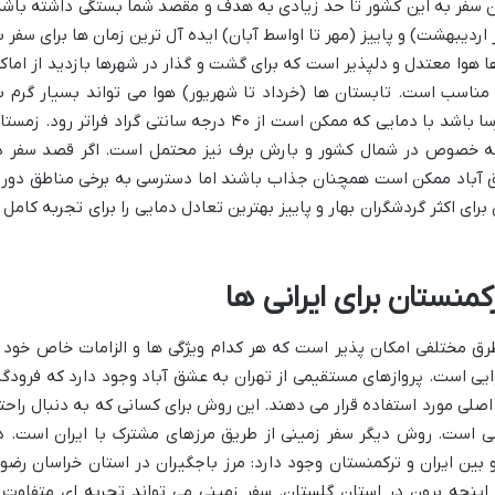
ن سفر به این کشور تا حد زیادی به هدف و مقصد شما بستگی داشته باشد
اردیبهشت) و پاییز (مهر تا اواسط آبان) ایده آل ترین زمان ها برای سفر ب
هوا معتدل و دلپذیر است که برای گشت و گذار در شهرها بازدید از اماک
 مناسب است. تابستان ها (خرداد تا شهریور) هوا می تواند بسیار گرم ب
خصوص در مناطق بیابانی و گاهی طاقت فرسا باشد با دمایی که ممکن است از ۴۰ درجه سانتی گراد فراتر رود. ز
د به خصوص در شمال کشور و بارش برف نیز محتمل است. اگر قصد سفر د
شق آباد ممکن است همچنان جذاب باشند اما دسترسی به برخی مناطق دورت
برای اکثر گردشگران بهار و پاییز بهترین تعادل دمایی را برای تجربه کامل ا
منستان برای ایرانی ها
طرق مختلفی امکان پذیر است که هر کدام ویژگی ها و الزامات خاص خود ر
یی است. پروازهای مستقیمی از تهران به عشق آباد وجود دارد که فرودگا
 اصلی مورد استفاده قرار می دهند. این روش برای کسانی که به دنبال راحت
ی است. روش دیگر سفر زمینی از طریق مرزهای مشترک با ایران است. د
 بین ایران و ترکمنستان وجود دارد: مرز باجگیران در استان خراسان رضو
 اینچه برون در استان گلستان. سفر زمینی می تواند تجربه ای متفاوت 