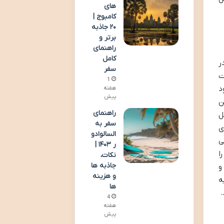
های
کامبوج |
۲۰ جاذبه
برتر و
راهنمای
کامل
که در
سفر
ت
1
می شود
هفته
پیش
ن
راهنمای
ل
سفر به
ی
السالوادو
ی
ر ۱۴۰۳ |
را
نکات،
جاذبه ها
و
و هزینه
ه
ها
.
4
هفته
پیش