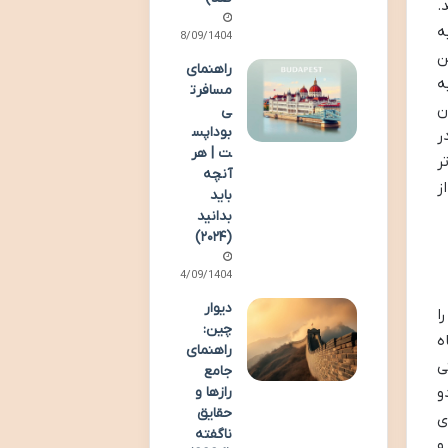
.
ه
28/09/1404
ن
راهنمای
ه
مسافرت
مستان
ی
بوداپس
ر
ت | هر
ر
آنچه
ز
باید
بدانید
(۲۰۲۴)
14/09/1404
دیوار
ا
چین:
ه
راهنمای
ی
جامع
و
رازها و
حقایق
ی
ناگفته
و