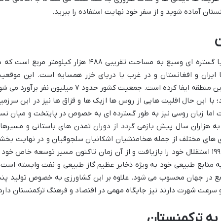
تان آماده شوید و از سفر خود نهایت استفاده را ببرید.
ن
ترکمنستان واقع در آسیای میانه سرزمینی با گستره ای وسیع به مساحت تقریبی ۴۸۸ هزار کیلومتر مربع است 
 ایران و افغانستان و در غرب با دریای خزر همسایه است. این موقعی
جغرافیایی نقشی کلیدی در تاریخ و فرهنگ این منطقه ایفا کرده است. جمعیت کشور حدود ۷ میلیون نفر برآورد 
 با این حال اقلیت هایی از روس ها ازبک ها و قزاق ها نیز در این سرزمی
ت اما زبان روسی نیز به طور گسترده ای به خصوص در پایتخت و میان نس
 به هزاران سال پیش بازمی گردد از دوران تمدن های باستانی و مسیرها
وری های مختلف از جمله هخامنشیان اشکانیان سلجوقیان و در نهایت بخش
از اتحاد جماهیر شوروی. این کشور در سال ۱۹۹۱ استقلال خود را بازیافت و از آن زمان تاکنون مسیر توسعه خاص خود 
 منابع طبیعی خود به ویژه ذخایر عظیم گاز طبیعی و نفت وابسته است 
نابع در جهان محسوب می شود. علاوه بر این کشاورزی به خصوص تولید پنب
 سرعت شهرت دارند نیز جایگاه مهمی در اقتصاد و فرهنگ ترکمنستان دارد
به ترکمنستان