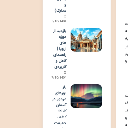
و
مدارک)
06/10/1404
ت
ه
بازدید از
موزه
ه
های
ر
اروپا |
م
راهنمای
و
کامل و
کاربردی
07/10/1404
راز
نورهای
ت
مرموز در
گ
آسمان
 باشد.
کانادا:
کشف
و
حقیقت
ه