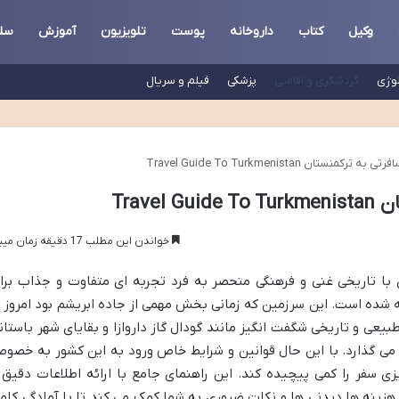
وکیل
کتاب
داروخانه
پوست
تلویزیون
آموزش
سلا
لوژی
گردشگری و اقامتی
پزشکی
فیلم و سریال
رکمنستان Travel Guide To Turkmenistan
Trave
خواندن این مطلب 17 دقیقه زمان میبرد
با تاریخی غنی و فرهنگی منحصر به فرد تجربه ای متفاوت و جذاب برا
 شده است. این سرزمین که زمانی بخش مهمی از جاده ابریشم بود امروز ب
عی و تاریخی شگفت انگیز مانند گودال گاز داروازا و بقایای شهر باستان
 می گذارد. با این حال قوانین و شرایط خاص ورود به این کشور به خصو
زی سفر را کمی پیچیده کند. این راهنمای جامع با ارائه اطلاعات دقیق 
 هزینه ها دیدنی ها و نکات ضروری به شما کمک می کند تا با آمادگی کام