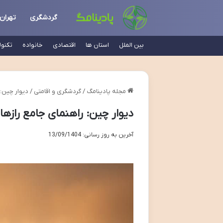
گردشگری
تهران
بین الملل
استان ها
اقتصادی
خانواده
تکنو
مجله پادینامگ
/
گردشگری و اقامتی
/
دیوار چین: ر
دیوار چین: راهنمای جامع رازها و 
آخرین به روز رسانی: 13/09/1404