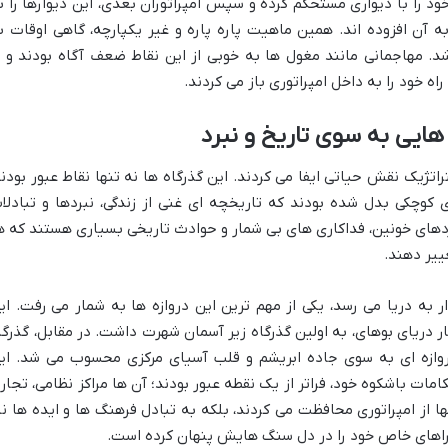
د را با دیواری مستحکم کرده و سپس امپراتوران بعدی، این دیوارها را ب
ن افزوده اند. همین ماهیت پاره پاره و غیر یکپارچه، گاهی اوقات ب
 مهاجمانی مانند مغول ها به خوبی از این نقاط ضعف آگاه بودند و ب
ه خود را به داخل امپراتوری باز می کردند.
 هایی به سوی تاریخ و نبرد
اتژیک نقش حیاتی ایفا می کردند. این گذرگاه ها نه تنها نقاط عبور بودند
وچکی بدل شده بودند که تاریخچه ای غنی از زندگی، نبردها و تبادلا
بردهای خونین، فداکاری های بی شمار و حوادث تاریخی بسیاری هستند که ه
ییر دهند.
 به دریا می رسد، یکی از مهم ترین این دروازه ها به شمار می رفت. ای
 دریای بوهای، به اولین گذرگاه زیر آسمان شهرت داشت. در مقابل، گذرگا
روازه ای به سوی جاده ابریشم و قلب آسیای مرکزی محسوب می شد. ای
امات باشکوه خود، فراتر از یک نقطه عبور بودند؛ آن ها مراکز نظامی، تجار
ا از امپراتوری محافظت می کردند، بلکه به تبادل فرهنگ ها و ایده ها نی
جراهای خاص خود را در دل سنگ هایش پنهان کرده است.