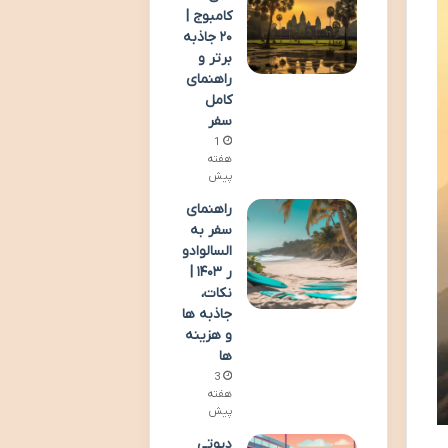
کامبوج |
۲۰ جاذبه
برتر و
راهنمای
کامل
سفر
1
هفته
پیش
راهنمای
سفر به
السالوادو
ر ۱۴۰۳ |
نکات،
جاذبه ها
و هزینه
ها
3
هفته
پیش
دیوتی