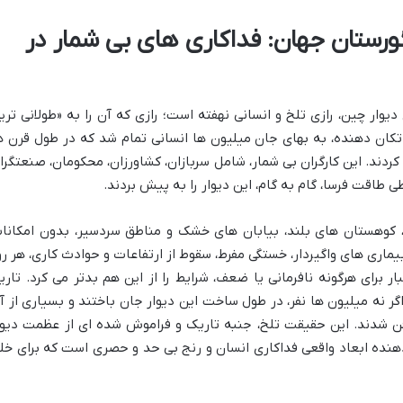
گورستان جهان: فداکاری های بی شمار در
ار چین، رازی تلخ و انسانی نهفته است؛ رازی که آن را به «طولانی تری
کان دهنده، به بهای جان میلیون ها انسانی تمام شد که در طول قرن ه
کردند. این کارگران بی شمار، شامل سربازان، کشاورزان، محکومان، صنعتگرا
 طاقت فرسا، گام به گام، این دیوار را به پیش بردند.
 کوهستان های بلند، بیابان های خشک و مناطق سردسیر، بدون امکانا
ماری های واگیردار، خستگی مفرط، سقوط از ارتفاعات و حوادث کاری، هر رو
 برای هرگونه نافرمانی یا ضعف، شرایط را از این هم بدتر می کرد. تاری
گر نه میلیون ها نفر، در طول ساخت این دیوار جان باختند و بسیاری از آ
 دفن شدند. این حقیقت تلخ، جنبه تاریک و فراموش شده ای از عظمت دیوا
دهنده ابعاد واقعی فداکاری انسان و رنج بی حد و حصری است که برای خل