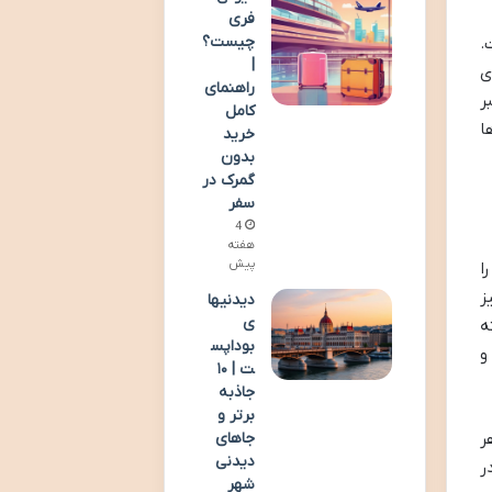
فری
چیست؟
.
|
ی
راهنمای
ر
کامل
ا
خرید
بدون
گمرک در
سفر
4
هفته
پیش
ا
ز
دیدنیها
ی
ه
بوداپس
و
ت | ۱۰
جاذبه
برتر و
جاهای
ر
دیدنی
ر
شهر