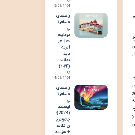
28/09/1404
راهنمای
مسافرت
ی
بوداپس
،
ت | هر
ن
آنچه
ر
باید
بدانید
(۲۰۲۴)
:
14/09/1404
ر
راهنمای
ق
مسافرت
ه
ی
ایسلند
د
(2024):
و
جامع‌تری
ن
ن نکات
+ هزینه