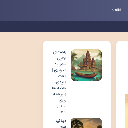
اقامت
راهنمای
نهایی
سفر به
اندونزی |
نکات
کلیدی،
جاذبه ها
و برنامه
ریزی
6 روز
پیش
دیدنی
های