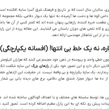
ی، سالیان سال است که بر تاریخ و فرهنگ شرق آسیا سایه افکنده است
امن کوه ها و دشت ها آرمیده، نه تنها یک دیوار دفاعی، بلکه مجموعه ا
 عظمت خیره کننده، رازهایی پنهان شده اند که کمتر کسی از آن ها باخب
ی و گاه تلخی های دوران باستان می گشایند. این مقاله پرده از این رازه
 تر از این شاهکار مهندسی ارائه دهد.
اره، نه یک خط بی انتها! (افسانه یکپارچگی)
مچون خطی واحد و پیوسته در ذهن خود مجسم می کنند که هزاران کیلومتر ر
یتی دیگر دارد و این تصور، خود یکی از
رازهای بزرگ
این سازه شگفت انگی
پندارند، یک سازه یکپارچه و بی وقفه نیست. در حقیقت، این اژدهای خفت
ز ده ها دیوار مجزا، خندق های دفاعی، برج های دیده بانی بی شمار 
 ها، توسط سلسله های مختلف و با اهداف گوناگون ساخته شده اند. ه
دات پیش رو، تکه ای به این پازل عظیم اضافه کرده است. تصور کنید د