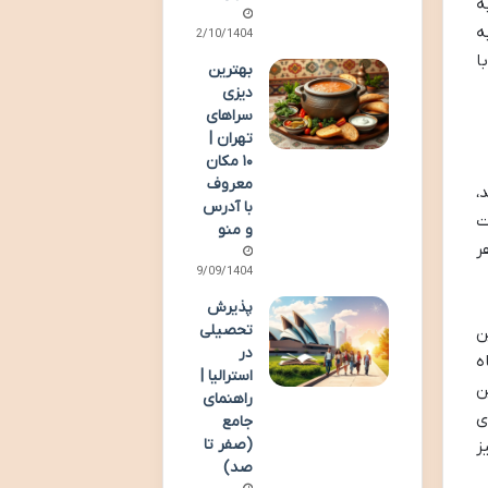
ه
ه
02/10/1404
ا
بهترین
دیزی
سراهای
تهران |
۱۰ مکان
معروف
،
با آدرس
ت
و منو
ر
29/09/1404
پذیرش
تحصیلی
ن
در
ه
استرالیا |
ن
راهنمای
ی
جامع
(صفر تا
ز
صد)