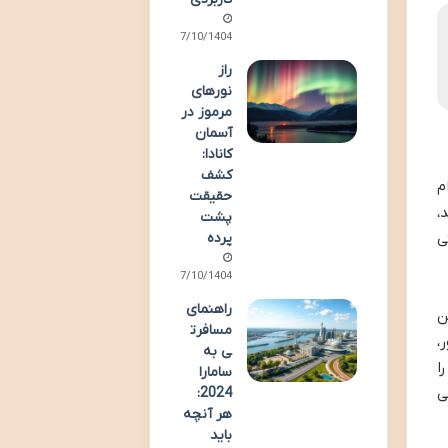
07/10/1404
راز
نورهای
مرموز در
آسمان
کانادا:
کشف
م
حقیقت
،
پشت
پرده
ی
07/10/1404
راهنمای
ن
مسافرت
،
ی به
ا
سامارا
2024:
ی
هر آنچه
باید