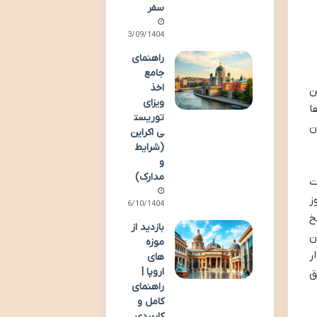
سفر
13/09/1404
راهنمای
جامع
اخذ
ن
ویزای
ا
توریست
ن
ی اکراین
(شرایط
و
مدارک)
ت
ز
06/10/1404
خ
بازدید از
ن
موزه
ر
های
اروپا |
ق
راهنمای
کامل و
کاربردی