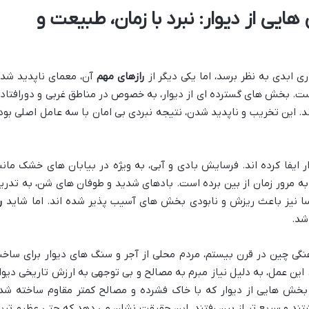
ی از دیوار: نبرد با زمان، طبیعت و
ری ابدی به نظر برسد، اما یکی دیگر از
رازهای مهم
آن، معمای ناپدید شد
ت. بخش های گسترده ای از دیوار، به خصوص در مناطق غربی و دورافتاده
. این تخریب و ناپدید شدن، نتیجه نبردی بی امان با سه عامل اصلی بود
یفا کرده اند. فرسایش بادی و آبی، به ویژه در بیابان های خشک مانن
ه مرور زمان از بین برده است. بادهای شدید و طوفان های شن، به تدری
سا نیز باعث ریزش و نابودی بخش های آسیب پذیر شده اند. اما شاید
ر
شد.
رهنگی چین در قرن بیستم، مردم محلی از آجر و سنگ های دیوار برای ساخ
. این عمل، به دلیل نیاز مبرم به مصالح و بی توجهی به ارزش تاریخی دیوار
خش هایی از دیوار که با خاک فشرده و مصالح کمتر مقاوم ساخته شد
اشتند و سریع تر از بین رفتند. این حقیقت نشان می دهد که حتی عظیم تری