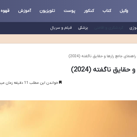
وکیل
کتاب
کنکور
پوست
تلویزیون
آموزش
قهوه
لوژی
گردشگری و اقامتی
پزشکی
فیلم و سریال
اهنمای جامع رازها و حقایق ناگفته (2024)
حقایق ناگفته (2024)
خواندن این مطلب 11 دقیقه زمان میبرد