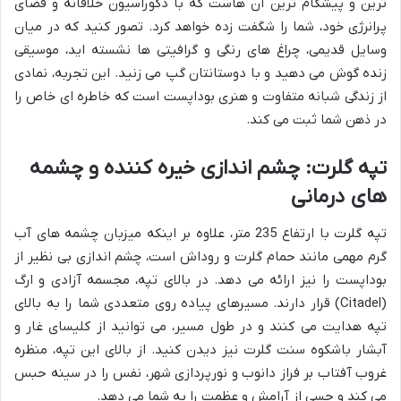
ترین و پیشگام ترین آن هاست که با دکوراسیون خلاقانه و فضای
پرانرژی خود، شما را شگفت زده خواهد کرد. تصور کنید که در میان
وسایل قدیمی، چراغ های رنگی و گرافیتی ها نشسته اید، موسیقی
زنده گوش می دهید و با دوستانتان گپ می زنید. این تجربه، نمادی
از زندگی شبانه متفاوت و هنری بوداپست است که خاطره ای خاص را
در ذهن شما ثبت می کند.
تپه گلرت: چشم اندازی خیره کننده و چشمه
های درمانی
تپه گلرت با ارتفاع 235 متر، علاوه بر اینکه میزبان چشمه های آب
گرم مهمی مانند حمام گلرت و روداش است، چشم اندازی بی نظیر از
بوداپست را نیز ارائه می دهد. در بالای تپه، مجسمه آزادی و ارگ
(Citadel) قرار دارند. مسیرهای پیاده روی متعددی شما را به بالای
تپه هدایت می کنند و در طول مسیر، می توانید از کلیسای غار و
آبشار باشکوه سنت گلرت نیز دیدن کنید. از بالای این تپه، منظره
غروب آفتاب بر فراز دانوب و نورپردازی شهر، نفس را در سینه حبس
می کند و حسی از آرامش و عظمت را به شما می دهد.