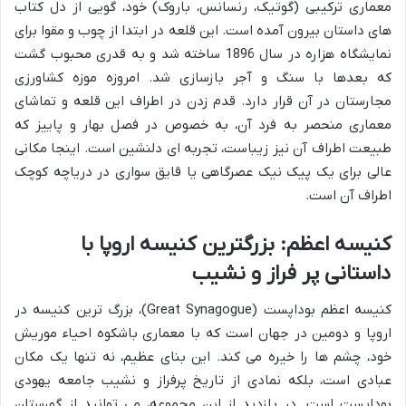
معماری ترکیبی (گوتیک، رنسانس، باروک) خود، گویی از دل کتاب
های داستان بیرون آمده است. این قلعه در ابتدا از چوب و مقوا برای
نمایشگاه هزاره در سال 1896 ساخته شد و به قدری محبوب گشت
که بعدها با سنگ و آجر بازسازی شد. امروزه موزه کشاورزی
مجارستان در آن قرار دارد. قدم زدن در اطراف این قلعه و تماشای
معماری منحصر به فرد آن، به خصوص در فصل بهار و پاییز که
طبیعت اطراف آن نیز زیباست، تجربه ای دلنشین است. اینجا مکانی
عالی برای یک پیک نیک عصرگاهی یا قایق سواری در دریاچه کوچک
اطراف آن است.
کنیسه اعظم: بزرگترین کنیسه اروپا با
داستانی پر فراز و نشیب
کنیسه اعظم بوداپست (Great Synagogue)، بزرگ ترین کنیسه در
اروپا و دومین در جهان است که با معماری باشکوه احیاء موریش
خود، چشم ها را خیره می کند. این بنای عظیم، نه تنها یک مکان
عبادی است، بلکه نمادی از تاریخ پرفراز و نشیب جامعه یهودی
بوداپست است. در بازدید از این مجموعه، می توانید از گورستان