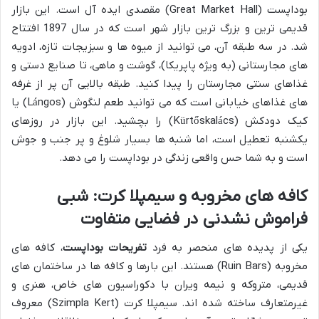
بوداپست (Great Market Hall) مقصدی ایده آل است. این بازار
قدیمی ترین و بزرگ ترین بازار شهر است که در سال 1897 افتتاح
شد. در سه طبقه آن، می توانید از میوه ها و سبزیجات تازه، ادویه
های مجارستانی (به ویژه پاپریکا)، گوشت و ماهی، تا صنایع دستی و
غذاهای سنتی مجارستان را پیدا کنید. طبقه بالایی آن پر از غرفه
های غذاهای خیابانی است که می توانید طعم لنگوش (Lángos) یا
کیک دودکش (Kürtőskalács) را بچشید. این بازار در روزهای
یکشنبه تعطیل است، اما شنبه ها بسیار شلوغ و پر جنب و جوش
است و به شما حس واقعی زندگی در بوداپست را می دهد.
کافه های مخروبه و سیمپلا کرت: شبی
فراموش نشدنی در فضایی متفاوت
یکی از پدیده های منحصر به فرد
تفریحات بوداپست
، کافه های
مخروبه (Ruin Bars) هستند. این بارها و کافه ها در ساختمان های
قدیمی، متروکه و نیمه ویران با دکوراسیون های خاص، هنری و
غیرمتعارف ساخته شده اند. سیمپلا کرت (Szimpla Kert) معروف