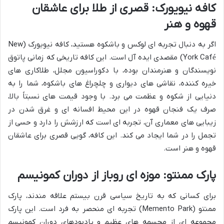
کافه نیویورک: قصری از طلا برای عاشقان
قهوه و هنر
اگر به دنبال تجربه ای لوکس و باشکوه هستید، کافه نیویورک (New
York Café) مقصدی ایده آل است. این کافه تاریخی که زمانی پاتوق
نویسندگان و هنرمندان بوده، با دکوراسیون مجلل، طلاکاری های
خیره کننده، نقاشی های دیواری و چلچراغ های باشکوه، شما را به
دنیایی از شکوه و عظمت می برد. با وجود قیمت های نسبتاً بالا،
صرف یک فنجان قهوه در این محیط افسانه ای و غرق شدن در
زیبایی های معماری آن، تجربه ای است که ارزشش را دارد و حسی از
تجمل را در شما ایجاد می کند. این کافه، گویی قصری برای عاشقان
قهوه و هنر است.
پارک ممنتو: موزه ای روباز از دوران کمونیسم
برای کسانی که به تاریخ سیاسی قرن بیستم علاقه مندند، پارک
ممنتو (Memento Park) تجربه ای منحصر به فرد است. این پارک
مجموعه ای از مجسمه های عظیم و یادبودهای دوران کمونیسم