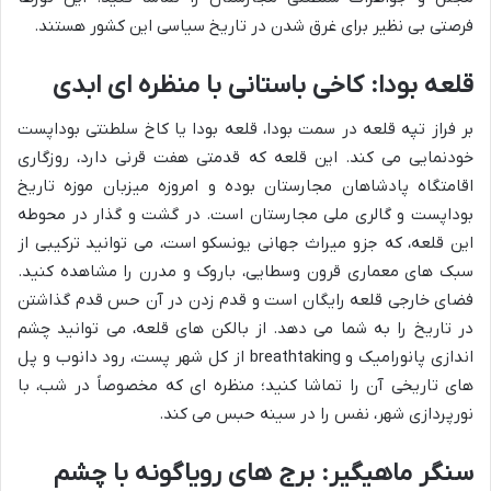
فرصتی بی نظیر برای غرق شدن در تاریخ سیاسی این کشور هستند.
قلعه بودا: کاخی باستانی با منظره ای ابدی
بر فراز تپه قلعه در سمت بودا، قلعه بودا یا کاخ سلطنتی بوداپست
خودنمایی می کند. این قلعه که قدمتی هفت قرنی دارد، روزگاری
اقامتگاه پادشاهان مجارستان بوده و امروزه میزبان موزه تاریخ
بوداپست و گالری ملی مجارستان است. در گشت و گذار در محوطه
این قلعه، که جزو میراث جهانی یونسکو است، می توانید ترکیبی از
سبک های معماری قرون وسطایی، باروک و مدرن را مشاهده کنید.
فضای خارجی قلعه رایگان است و قدم زدن در آن حس قدم گذاشتن
در تاریخ را به شما می دهد. از بالکن های قلعه، می توانید چشم
اندازی پانورامیک و breathtaking از کل شهر پست، رود دانوب و پل
های تاریخی آن را تماشا کنید؛ منظره ای که مخصوصاً در شب، با
نورپردازی شهر، نفس را در سینه حبس می کند.
سنگر ماهیگیر: برج های رویاگونه با چشم