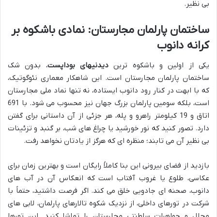
بی نظیر.
ساختمان پارلمان مجارستان: نمادی باشکوه بر
کرانه دانوب
یکی از اولین و باشکوه ترین
دیدنیهای بوداپست
، بدون شک
ساختمان پارلمان مجارستان است. این شاهکار معماری نئوگوتیک،
که با ابهت در کنار رود دانوب ایستاده، نه تنها نماد ملی مجارستان
است، بلکه سومین پارلمان بزرگ جهان نیز محسوب می شود. با 691
اتاق و 19 کیلومتر راهرو و پله، هر جزئی از آن داستانی برای گفتن
دارد. تصور کنید که نور خورشید یا چراغ های شب، بر گنبد و تزئینات
بی نظیر آن می تابند؛ منظره ای که هرگز از یادتان نخواهد رفت.
بازدید از فضای بیرونی این بنا کاملاً رایگان است و بهترین زمان برای
عکاسی، طلوع یا غروب آفتاب است که انعکاس آن در آب های
دانوب، صحنه ای جادویی خلق می کند. اگر فرصت داشتید، حتماً با
شرکت در تورهای داخلی، از نزدیک شکوه تالارهای پارلمان، لابی های
مجلل و جواهرات سلطنتی مجارستان را تماشا کنید. این تورها