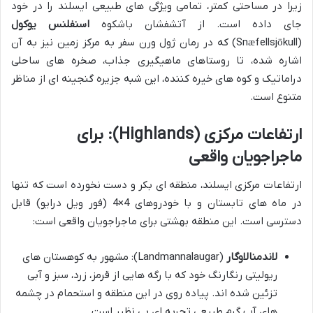
زیرا در مساحتی کمتر، تمامی ویژگی های طبیعی ایسلند را در خود
جای داده است. از آتشفشان باشکوه
اسنفلنس یوکول
(Snæfellsjökull) که در رمان ژول ورن سفر به مرکز زمین نیز به آن
اشاره شده، تا روستاهای ماهیگیری جذاب، صخره های ساحلی
دراماتیک و کوه های خیره کننده، این شبه جزیره گنجینه ای از مناظر
متنوع است.
ارتفاعات مرکزی (Highlands): برای
ماجراجویان واقعی
ارتفاعات مرکزی ایسلند، منطقه ای بکر و دست نخورده است که تنها
در ماه های تابستان و با خودروهای 4×4 (فور ویل درایو) قابل
دسترسی است. این منطقه بهشتی برای ماجراجویان واقعی است:
لاندمنالاوگار
(Landmannalaugar): مشهور به کوهستان های
ریولیتی رنگارنگ خود که با رگه هایی از قرمز، زرد، سبز و آبی
تزئین شده اند. پیاده روی در این منطقه و استحمام در چشمه
های آب گرم طبیعی تجربه ای بی نظیر است.