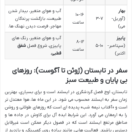
بهار
آب و هوای متغیر، بیدار شدن
۱۰-۱۶
(آوریل-
۳-۷
طبیعت، بازگشت پرندگان
ساعت
می)
مهاجر، فرصت دیدن نهنگ ها.
پاییز
آب و هوای متغیر، رنگ های
۸-۱۲
(سپتامبر-
۵-۱۰
پاییزی، شروع فصل
شفق
ساعت
اکتبر)
قطبی
.
سفر در تابستان (ژوئن تا آگوست): روزهای
بی پایان و طبیعت سبز
تابستان، اوج فصل گردشگری در ایسلند است و برای بسیاری، بهترین
زمان سفر به ایسلند محسوب می شود. در این ماه ها، هوا معتدل تر
است و «آفتاب نیمه شب» پدیده ای است که روزهای طولانی و روشن
را به ارمغان می آورد. این شرایط ایده آل برای کاوش در جاده ها و
مناطق مرتفع ایسلند است که در فصول دیگر ممکن است غیرقابل
دسترس باشند. فعالیت هایی مانند پیاده روی، کمپینگ، و بازدید از