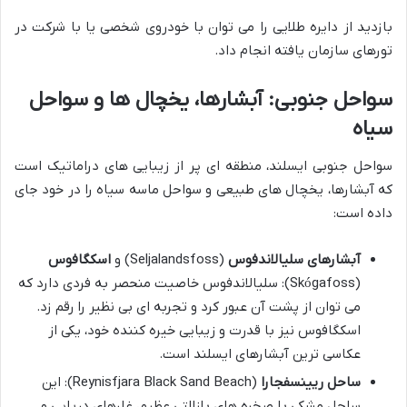
بازدید از دایره طلایی را می توان با خودروی شخصی یا با شرکت در
تورهای سازمان یافته انجام داد.
سواحل جنوبی: آبشارها، یخچال ها و سواحل
سیاه
سواحل جنوبی ایسلند، منطقه ای پر از زیبایی های دراماتیک است
که آبشارها، یخچال های طبیعی و سواحل ماسه سیاه را در خود جای
داده است:
آبشارهای سلیالاندفوس
(Seljalandsfoss) و
اسکگافوس
(Skógafoss): سلیالاندفوس خاصیت منحصر به فردی دارد که
می توان از پشت آن عبور کرد و تجربه ای بی نظیر را رقم زد.
اسکگافوس نیز با قدرت و زیبایی خیره کننده خود، یکی از
عکاسی ترین آبشارهای ایسلند است.
ساحل ریینسفجارا
(Reynisfjara Black Sand Beach): این
ساحل مشکی با صخره های بازالتی عظیم، غارهای دریایی و