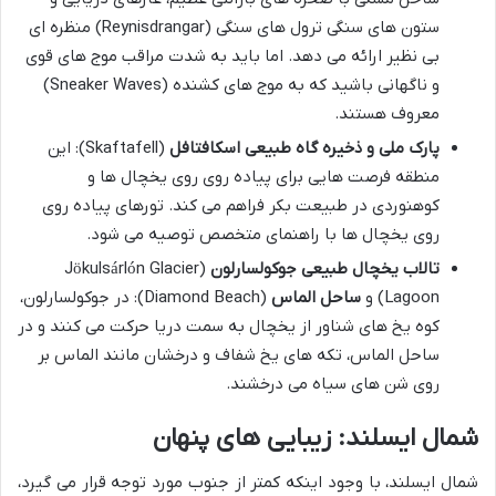
ستون های سنگی ترول های سنگی (Reynisdrangar) منظره ای
بی نظیر ارائه می دهد. اما باید به شدت مراقب موج های قوی
و ناگهانی باشید که به موج های کشنده (Sneaker Waves)
معروف هستند.
پارک ملی و ذخیره گاه طبیعی اسکافتافل
(Skaftafell): این
منطقه فرصت هایی برای پیاده روی روی یخچال ها و
کوهنوردی در طبیعت بکر فراهم می کند. تورهای پیاده روی
روی یخچال ها با راهنمای متخصص توصیه می شود.
تالاب یخچال طبیعی جوکولسارلون
(Jökulsárlón Glacier
Lagoon) و
ساحل الماس
(Diamond Beach): در جوکولسارلون،
کوه یخ های شناور از یخچال به سمت دریا حرکت می کنند و در
ساحل الماس، تکه های یخ شفاف و درخشان مانند الماس بر
روی شن های سیاه می درخشند.
شمال ایسلند: زیبایی های پنهان
شمال ایسلند، با وجود اینکه کمتر از جنوب مورد توجه قرار می گیرد،