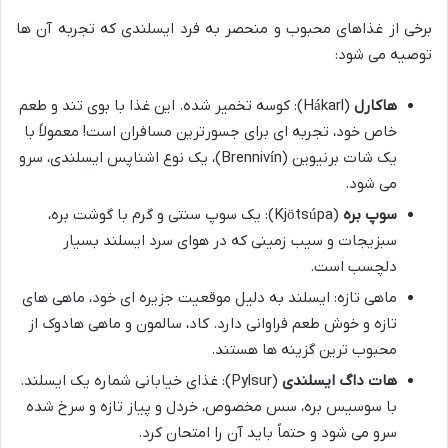
برخی از غذاهای محبوب و منحصر به فرد ایسلندی که تجربه آن ها
توصیه می شود:
هاکارل
(Hákarl): کوسه تخمیر شده. این غذا با بوی تند و طعم
خاص خود، تجربه ای برای جسورترین مسافران است! معمولاً با
یک شات برنیوین (Brennivín)، یک نوع اشناپس ایسلندی، سرو
می شود.
سوپ بره
(Kjötsúpa): یک سوپ سنتی و گرم با گوشت بره،
سبزیجات و سیب زمینی که در هوای سرد ایسلند بسیار
دلچسب است.
ماهی تازه: ایسلند به دلیل موقعیت جزیره ای خود، ماهی های
تازه و خوش طعم فراوانی دارد. کاد، سالمون و ماهی هادوک از
محبوب ترین گزینه ها هستند.
هات داگ ایسلندی
(Pylsur): غذای خیابانی شماره یک ایسلند.
با سوسیس بره، سس مخصوص، خردل و پیاز تازه و سرخ شده
سرو می شود و حتماً باید آن را امتحان کرد.