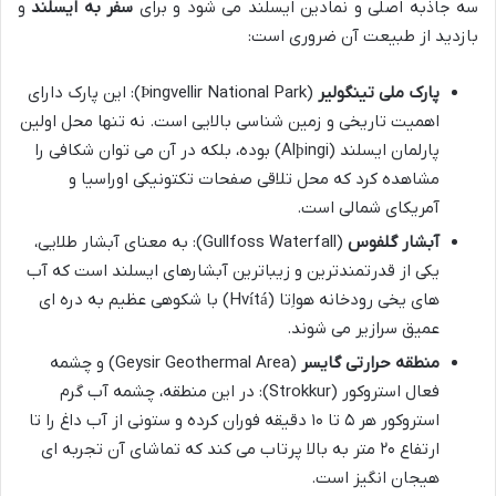
سه جاذبه اصلی و نمادین ایسلند می شود و برای
سفر به ایسلند
و
بازدید از طبیعت آن ضروری است:
پارک ملی تینگولیر
(Þingvellir National Park): این پارک دارای
اهمیت تاریخی و زمین شناسی بالایی است. نه تنها محل اولین
پارلمان ایسلند (Alþingi) بوده، بلکه در آن می توان شکافی را
مشاهده کرد که محل تلاقی صفحات تکتونیکی اوراسیا و
آمریکای شمالی است.
آبشار گلفوس
(Gullfoss Waterfall): به معنای آبشار طلایی،
یکی از قدرتمندترین و زیباترین آبشارهای ایسلند است که آب
های یخی رودخانه هواِتا (Hvítá) با شکوهی عظیم به دره ای
عمیق سرازیر می شوند.
منطقه حرارتی گایسر
(Geysir Geothermal Area) و چشمه
فعال استروکور (Strokkur): در این منطقه، چشمه آب گرم
استروکور هر ۵ تا ۱۰ دقیقه فوران کرده و ستونی از آب داغ را تا
ارتفاع ۲۰ متر به بالا پرتاب می کند که تماشای آن تجربه ای
هیجان انگیز است.