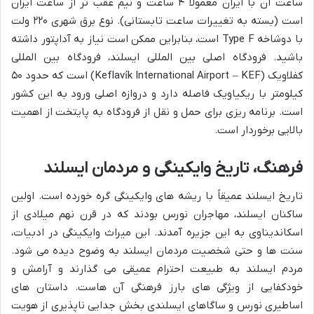
ساعت آن با ایران معمولاً ۴ ساعت و نیم عقب تر از ساعت ایران
است (بسته به تغییرات ساعت تابستانی). نوع برق شهری ۲۲۰ ولت
با دوشاخه Type F است، بنابراین ممکن است نیاز به آداپتور داشته
باشید. فرودگاه اصلی بین المللی ایسلند، فرودگاه بین المللی
کفلاویک (Keflavík International Airport – KEF) است که حدود ۵۰
کیلومتر با ریکیاویک فاصله دارد و دروازه اصلی ورود به این کشور
است. برنامه ریزی برای حمل و نقل از فرودگاه به پایتخت از اهمیت
بالایی برخوردار است.
فرهنگ، تاریخ وایکینگی و مردمان ایسلند
تاریخ ایسلند عمیقاً با ریشه های وایکینگی گره خورده است. اولین
ساکنان ایسلند، مهاجران نورس بودند که در قرن نهم میلادی از
اسکاندیناوی به این جزیره آمدند. این میراث وایکینگی در ادبیات،
سنت ها و حتی شخصیت مردمان ایسلند به وضوح دیده می شود.
مردم ایسلند به طبیعت احترام عمیقی می گذارند و آرامش و
خودکفایی از ویژگی های بارز فرهنگی آن هاست. داستان های
اساطیری نورس و ساگاهای ایسلندی بخش جدایی ناپذیری از هویت