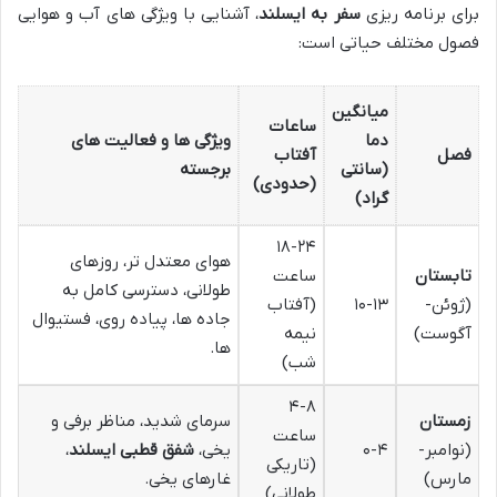
برای برنامه ریزی
سفر به ایسلند
، آشنایی با ویژگی های آب و هوایی
فصول مختلف حیاتی است:
میانگین
ساعات
دما
ویژگی ها و فعالیت های
فصل
آفتاب
(سانتی
برجسته
(حدودی)
گراد)
۱۸-۲۴
هوای معتدل تر، روزهای
تابستان
ساعت
طولانی، دسترسی کامل به
(ژوئن-
۱۰-۱۳
(آفتاب
جاده ها، پیاده روی، فستیوال
آگوست)
نیمه
ها.
شب)
۴-۸
زمستان
سرمای شدید، مناظر برفی و
ساعت
(نوامبر-
۰-۴
یخی،
شفق قطبی ایسلند
،
(تاریکی
مارس)
غارهای یخی.
طولانی)