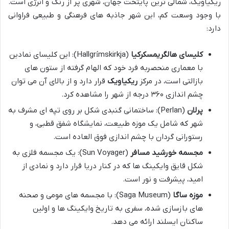
ریکیاویک، شمالی ترین پایتخت جهان، شهری پر از رنگ و انرژی است.
با وجود وسعت کم، این شهر جاذبه های فرهنگی و طبیعی فراوانی
دارد:
کلیسای هالگریمسکرکیا
(Hallgrímskirkja): این کلیسای نمادین
با معماری منحصربه فرد خود که الهام گرفته از ستون های
بازالتی است، در مرکز
ریکیاویک
قرار دارد و از بالای آن می توان
چشم اندازی ۳۶۰ درجه از شهر را مشاهده کرد.
پرلان
(Perlan): ساختمانی گنبدی شکل بر روی تپه ای مشرف به
شهر که شامل یک موزه طبیعت، نمایشگاه شفق قطبی، و
رستورانی گردان با چشم اندازی فوق العاده است.
مجسمه خورشید مسافر
(Sun Voyager): یک مجسمه فلزی به
شکل قایق وایکینگ ها که در کنار دریا قرار دارد و نمادی از
امید، پیشرفت و نور است.
موزه ساگا
(Saga Museum): با مجسمه های مومی و صحنه
های بازسازی شده، سفری به تاریخ وایکینگ ها و اولین
ساکنان ایسلند ارائه می دهد.