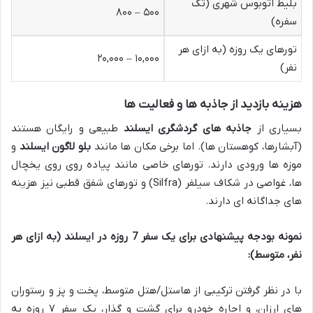
بلیط اتوبوس شهری (تک
۵۰۰ – ۸۰۰
سفره)
تورهای یک روزه (به ازای هر
۱۰,۰۰۰ – ۲۰,۰۰۰
نفر)
هزینه بازدید از جاذبه ها و فعالیت ها
بسیاری از
جاذبه های گردشگری ایسلند
طبیعی و رایگان هستند
(آبشارها، کوهستان ها). اما برخی مکان ها مانند
بلو لاگون ایسلند
و
موزه ها ورودی دارند. تورهای خاصی مانند پیاده روی روی یخچال
ها، غواصی در شکاف سیلفر (Silfra) و تورهای شفق قطبی نیز هزینه
های جداگانه ای دارند.
نمونه بودجه پیشنهادی برای یک سفر 7 روزه در ایسلند (به ازای هر
نفر، متوسط):
با در نظر گرفتن ترکیبی از هاستل/هتل متوسط، پخت و پز و رستوران
های ارزان، و اجاره خودرو برای گشت و گذار، یک سفر ۷ روزه به