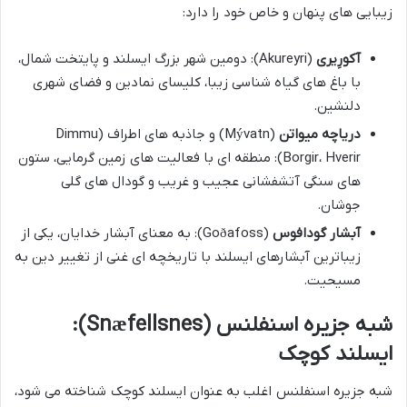
زیبایی های پنهان و خاص خود را دارد:
آکورِیری
(Akureyri): دومین شهر بزرگ ایسلند و پایتخت شمال،
با باغ های گیاه شناسی زیبا، کلیسای نمادین و فضای شهری
دلنشین.
دریاچه میواتن
(Mývatn) و جاذبه های اطراف (Dimmu
Borgir، Hverir): منطقه ای با فعالیت های زمین گرمایی، ستون
های سنگی آتشفشانی عجیب و غریب و گودال های گلی
جوشان.
آبشار گودافوس
(Goðafoss): به معنای آبشار خدایان، یکی از
زیباترین آبشارهای ایسلند با تاریخچه ای غنی از تغییر دین به
مسیحیت.
شبه جزیره اسنفلنس (Snæfellsnes):
ایسلند کوچک
شبه جزیره اسنفلنس اغلب به عنوان ایسلند کوچک شناخته می شود،