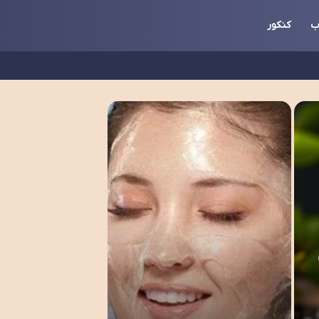
ب
کنکور