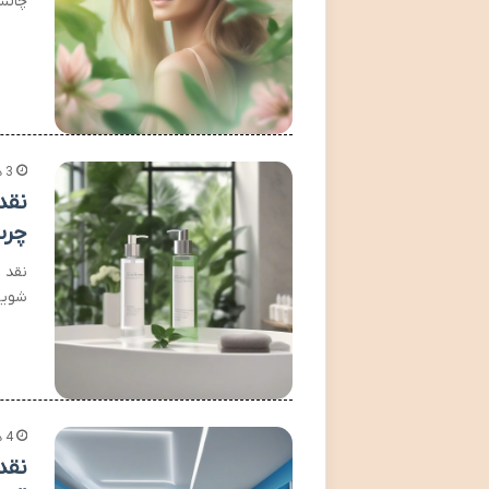
چالش
3 هفته پیش
نقد
چرب
نقد 
شوینده
4 هفته پیش
نقد