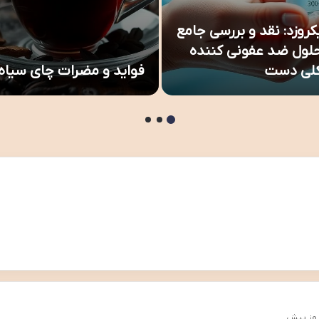
کروزد: نقد و بررسی جامع
لول ضد عفونی کننده
کلی دست
فواید و مضرات چای سیاه