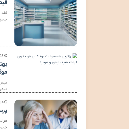
قیم
نقد 
جامع 
05
بهت
موثر
بهتر
دیدن
04
پرس
مراق
خانو