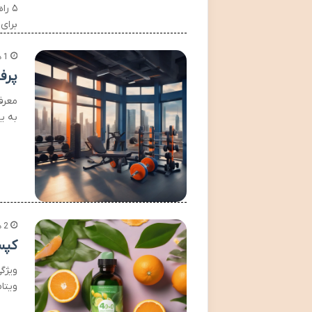
۵ ر
برای
1 هفته پیش
پرف
معرف
به ی
2 هفته پیش
کپسول ویتا
ویتامین E 400 واحد هل