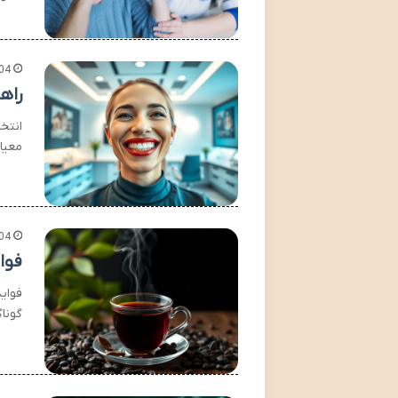
04
راه
انتخا
معیا
04
فوا
فوای
گونا