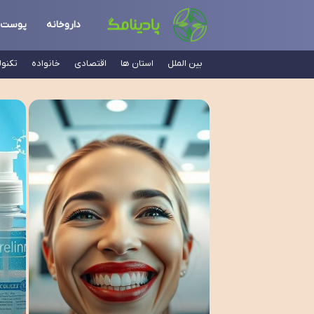
داروخانه
پوست
بین الملل
استان ها
اقتصادی
خانواده
تکنو