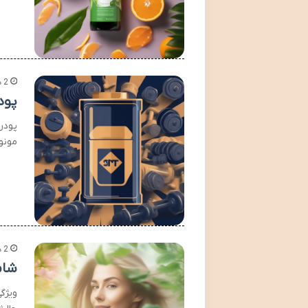
2 هفته پیش
پودر CR5 کراتین مونوهیدرات استارل
مونو
2 هفته پیش
شام
ویژگ