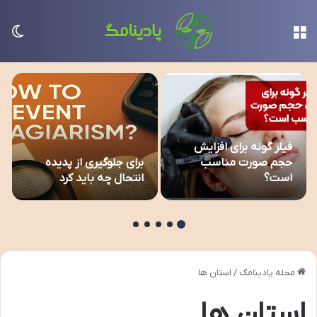
منو
تغی
فیلر گونه برای افزایش
حجم صورت مناسب
برای جلوگیری از پدیده
است؟
انتحال چه باید کرد
مجله پادینامگ
/
استان ها
استان ها