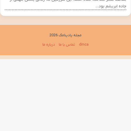
جاده ابریشم بود…
مجله پادینامگ 2026
dmca
تماس با ما
درباره ما