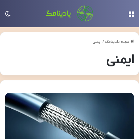
منو
تغی
مجله پادینامگ
/
ایمنی
ایمنی