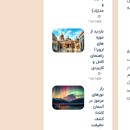
س
و
ه
مدارک)
06/10/1404
بازدید از
موزه
های
اروپا |
Apertur –
راهنمای
لت
کامل و
ر
کاربردی
ر
07/10/1404
ل
راز
ی
نورهای
ن
مرموز در
آسمان
کانادا:
کشف
حقیقت