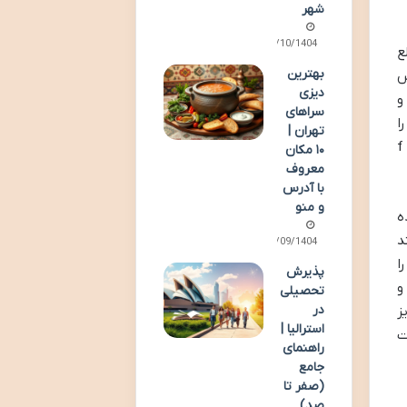
شهر
02/10/1404
ع
بهترین
س
دیزی
و
سراهای
بیشتری را
تهران |
وارد کرده و پس زمینه را محو می کند که برای عکاسی پرتره بسیار ایده آل است. در مقابل، دیافراگم بسته (عدد f
۱۰ مکان
معروف
با آدرس
و منو
ه
د
29/09/1404
ا
پذیرش
 و
تحصیلی
در
ز
استرالیا |
ت
راهنمای
جامع
(صفر تا
صد)