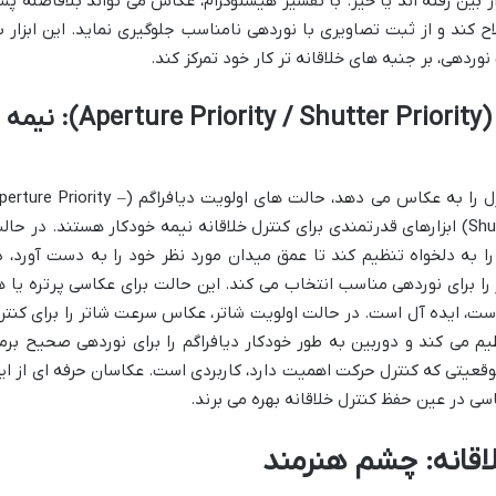
ز بین رفته اند یا خیر. با تفسیر هیستوگرام، عکاس می تواند بلافاصله پ
کند و از ثبت تصاویری با نوردهی نامناسب جلوگیری نماید. این ابزار ب
ردهی، بر جنبه های خلاقانه تر کار خود تمرکز کند.
استفاده از حالت های اولویت (Aperture Priority / Shutter Priority): نیمه
در حالی که عکاسی کاملاً دستی، نهایت کنترل را به عکاس می دهد، حالت های اولویت دیافراگم (e Priority
Av/A) و اولویت شاتر (Shutter Priority – Tv/S) ابزارهای قدرتمندی برای کنترل خلاقانه نیمه خودکار هستند. در حا
را به دلخواه تنظیم کند تا عمق میدان مورد نظر خود را به دست آورد، د
ا برای نوردهی مناسب انتخاب می کند. این حالت برای عکاسی پرتره یا ه
ست، ایده آل است. در حالت اولویت شاتر، عکاس سرعت شاتر را برای کنتر
یم می کند و دوربین به طور خودکار دیافراگم را برای نوردهی صحیح برم
وقعیتی که کنترل حرکت اهمیت دارد، کاربردی است. عکاسان حرفه ای از ای
ی در عین حفظ کنترل خلاقانه بهره می برند.
اقانه: چشم هنرمند