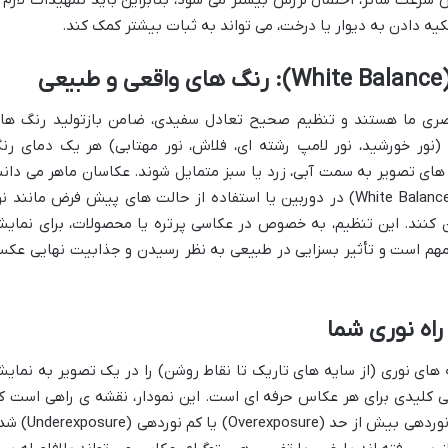
ه دادن به دیوار یا درخت، می تواند به ثبات بیشتر کمک کند.
ی
صری ما هستند و تنظیم صحیح تعادل سفیدی، ضامن بازتولید رنگ ها
(نور خورشید، نور لامپ رشته ای، فلاش، نور مهتابی) هر یک دمای رن
های تصویر به سمت آبی، زرد یا سبز متمایل شوند. عکاسان ماهر می دانن
که چگونه با تنظیم دستی تعادل سفیدی (White Balance) در دوربین یا استفاده از حالت های پیش فرض مانند ن
ران کنند. این تنظیم، به خصوص در عکاسی پرتره یا محصولات، برای نمای
 مهم است و تأثیر بسزایی در طبیعی به نظر رسیدن و جذابیت نهایی عک
اه نوری شما
 های نوری (از سایه های تاریک تا نقاط روشن) را در یک تصویر به نمای
 کلیدی برای هر عکاس حرفه ای است. این نمودار، نقشه ی راهی است ک
به عکاس نشان می دهد آیا تصویرش دچار نوردهی بیش از حد (Overexposure) یا ک