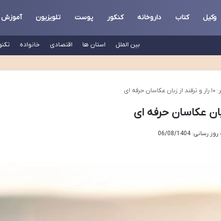
وکیل
کتاب
داروخانه
کنکور
پوست
تلویزیون
آموزش
بین الملل
استان ها
اقتصادی
خانواده
تکنو
 حرفه ای
رسانی: 06/08/1404