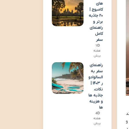
های
کامبوج |
۲۰ جاذبه
برتر و
راهنمای
کامل
سفر
1
هفته
پیش
راهنمای
سفر به
السالوادو
ر ۱۴۰۳ |
نکات،
جاذبه ها
و هزینه
ها
د
4
هفته
و
پیش
د