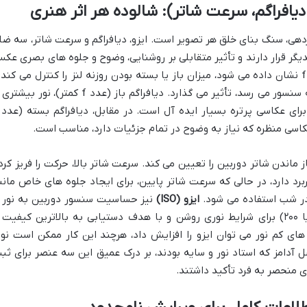
دهی، سنگ بنای خلق هر تصویر است. ایزو، دیافراگم و سرعت شاتر، سه ضل
یگر قرار دارند و تأثیر متقابلی بر روشنایی، وضوح و جلوه های بصری عک
که با عدد f نشان داده می شود، میزان باز یا بسته بودن روزنه لنز را کنترل می کند 
مستقیماً بر عمق میدان و میزان نوری که به سنسور می رسد، تأثیر می گذارد. دیافراگم باز (عدد f کمتر)، نور 
عکاسی منظره که نیاز به وضوح در تمام جزئیات دارد، مناسب است.
ز ماندن شاتر دوربین را تعیین می کند. سرعت شاتر بالا، حرکت را فریز کرد
رد دارد، در حالی که سرعت شاتر پایین، برای ایجاد جلوه های خاص مانن
در شب استفاده می شود.
ایزو (ISO)
نیز حساسیت سنسور دوربین به نور ر
مشخص می کند. ایزوی پایین (مانند ۱۰۰ یا ۲۰۰) برای شرایط نوری روشن و با هدف دستیابی به بالاترین کیفیت
ای کم نور می توان ایزو را افزایش داد، هرچند این کار ممکن است نوی
سل آدامز که استاد نور و سایه بودند، بر درک عمیق این سه عنصر برای ثب
 منحصر به فرد تأکید داشتند.