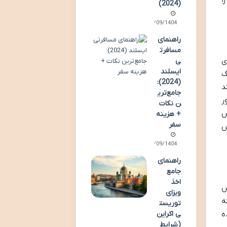
(2024)
13/09/1404
راهنمای
مسافرت
ی
ی
ایسلند
گ
(2024):
د
جامع‌تری
ور
ن نکات
ش
+ هزینه
سفر
س
13/09/1404
راهنمای
جامع
اخذ
ش
ویزای
ه
توریست
م نوردهی (Underexposure) شده
ی اکراین
(شرایط