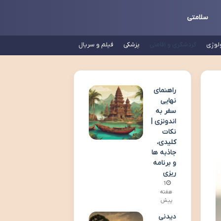
سلامتی
لوژی
گردشگری و اقامتی
پزشکی
فیلم و سریال
راهنمای
نهایی
سفر به
اندونزی |
نکات
کلیدی،
جاذبه ها
و برنامه
ریزی
1
هفته
پیش
دیدنی