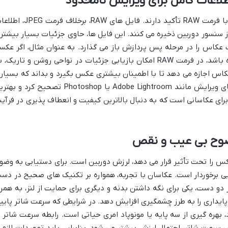
عکاسان حرفه ای همواره بر اهمیت عکاسی با فرمت RAW تأکید دارند. فایل های RAW، برخلاف 
ز سنسور دوربین ذخیره می کنند. این فایل ها، حاوی جزئیات بسیار بیشتر
عکاس را در مرحله پس پردازش باز می گذارد. به عنوان مثال، اگر عکس
کمی بیش از حد روشن یا تاریک گرفته شده باشد، در فرمت RAW امکان بازیابی جزئیات در نواحی روشن و تاریک،
 این ویژگی به عکاس اجازه می دهد تا با اطمینان بیشتری عکس بگیرد و بداند که بسیار
از اشتباهات جزئی را می توان در نرم افزارهای ویرایش مانند Adobe Lightroom یا Photoshop تصحیح کرد 
رای عکاسانی است که به دنبال بالاترین کیفیت و انعطاف پذیری در فرآین
ضوح بی عیب و نقص
س را تحت تأثیر قرار می دهد، لرزش دوربین است. برای دستیابی به وضو
یی برخوردار است. عکاسان با تجربه، همواره بر تکنیک های صحیح در دس
 دو دست، یکی برای نگه داشتن بدنه و دیگری برای حمایت از لنز، به همرا
پایداری را به طرز چشمگیری افزایش دهد. در شرایطی که سرعت شاتر پایی
، بهره گیری از سه پایه یا مونوپاد امری حیاتی است. رابطه سرعت شاتر ب
سرعت شاتر، احتمال لرزش بیشتر می شود، بنابراین باید تمهیدات لازم ر