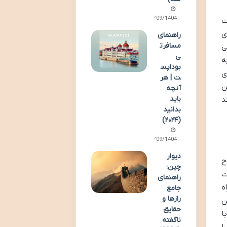
28/09/1404
فرمت JPEG، اطلاعات
ی
راهنمای
مسافرت
ی
ی
 به
بوداپس
ی
ت | هر
و بهترین
آنچه
باید
د
بدانید
(۲۰۲۴)
14/09/1404
دیوار
ح
چین:
ت
راهنمای
ه
جامع
رازها و
ن
حقایق
ا
ناگفته
ا