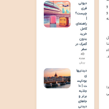
دیوتی
و
فری
و
چیست؟
ه
|
راهنمای
کامل
خرید
ل
بدون
ا
گمرک در
سفر
ء
4
.
هفته
پیش
دیدنیها
ی
بوداپس
ت | ۱۰
ا
جاذبه
ی
برتر و
جاهای
دیدنی