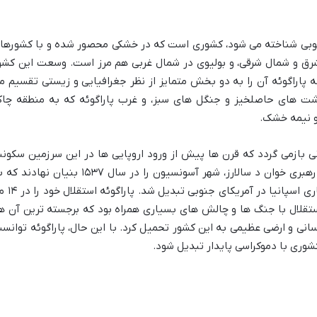
جنوبی شناخته می شود، کشوری است که در خشکی محصور شده و با کشورها
 شرق و شمال شرقی، و بولیوی در شمال غربی هم مرز است. وسعت این کشو
ست و رودخانه پاراگوئه آن را به دو بخش متمایز از نظر جغرافیایی و زیستی تقسیم م
پاراگوئه (Región Oriental) با دشت های حاصلخیز و جنگل های سبز، و غرب پاراگوئه که به منطقه چا
انی بازمی گردد که قرن ها پیش از ورود اروپایی ها در این سرزمین سکون
داشتند. در قرن شانزدهم، اسپانیایی ها به رهبری خوان د سالارز، شهر آسونسیون را در سال ۱۵۳۷ بنیان نها
یکی از قدیمی ترین و مهم ترین مراکز استعماری اسپانیا در 
 از استقلال با جنگ ها و چالش های بسیاری همراه بود که برجسته ترین آن ها
۱۸) بود که تلفات انسانی و ارضی عظیمی به این کشور تحمیل کرد. با این حال، پاراگوئه توان
شوری با دموکراسی پایدار تبدیل شود.