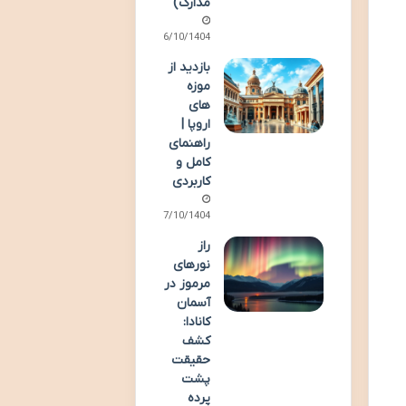
مدارک)
06/10/1404
بازدید از
موزه
های
اروپا |
راهنمای
کامل و
کاربردی
07/10/1404
راز
نورهای
مرموز در
آسمان
کانادا:
کشف
حقیقت
پشت
پرده