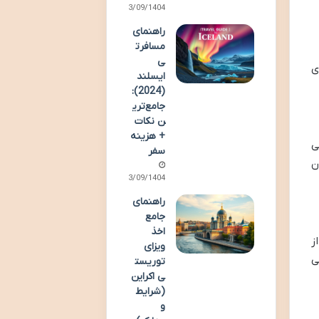
13/09/1404
راهنمای
مسافرت
ی
ی
ایسلند
(2024):
جامع‌تری
ن نکات
+ هزینه
ر می
سفر
ن
13/09/1404
راهنمای
جامع
اخذ
ز
ویزای
ی
توریست
ی اکراین
(شرایط
و