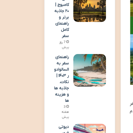
کامبوج |
۲۰ جاذبه
برتر و
راهنمای
کامل
سفر
7 روز
پیش
راهنمای
سفر به
السالوادو
ر ۱۴۰۳ |
نکات،
جاذبه ها
و هزینه
ها
ر
3
م
هفته
پیش
دیوتی