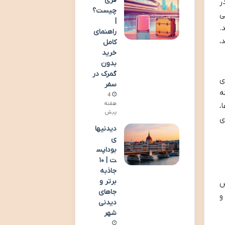
فری
ر
چیست؟
ی
|
.
راهنمای
،
کامل
خرید
بدون
گمرک در
ی
سفر
ه
4
هفته
،
پیش
ی
دیدنیها
ی
بوداپس
ت | ۱۰
جاذبه
برتر و
ص
جاهای
و
دیدنی
شهر