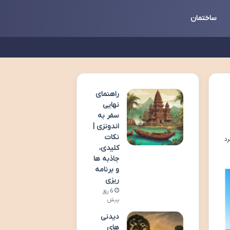
ساختمان
راهنمای
نهایی
سفر به
اندونزی |
نکات
کلیدی،
جاذبه ها
و برنامه
ریزی
6 روز
پیش
دیدنی
های