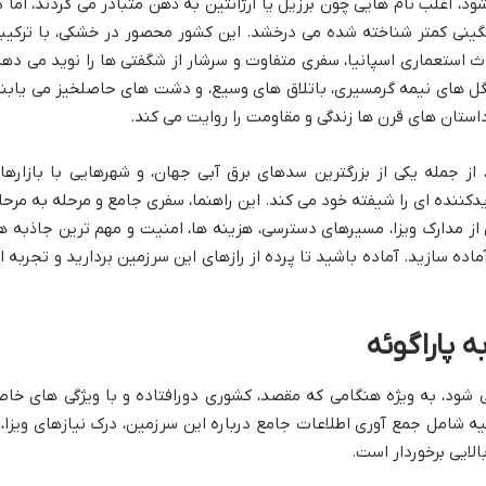
، اغلب نام هایی چون برزیل یا آرژانتین به ذهن متبادر می گردند، اما د
نگینی کمتر شناخته شده می درخشد. این کشور محصور در خشکی، با ترکیب
اث استعماری اسپانیا، سفری متفاوت و سرشار از شگفتی ها را نوید می دهد
گل های نیمه گرمسیری، باتلاق های وسیع، و دشت های حاصلخیز می یابند
استان های قرن ها زندگی و مقاومت را روایت می کند.
 از جمله یکی از بزرگترین سدهای برق آبی جهان، و شهرهایی با بازارها
ننده ای را شیفته خود می کند. این راهنما، سفری جامع و مرحله به مرحل
 از مدارک ویزا، مسیرهای دسترسی، هزینه ها، امنیت و مهم ترین جاذبه ها
ده سازید. آماده باشید تا پرده از رازهای این سرزمین بردارید و تجربه ا
 پاراگوئه
ی شود، به ویژه هنگامی که مقصد، کشوری دورافتاده و با ویژگی های خا
ه شامل جمع آوری اطلاعات جامع درباره این سرزمین، درک نیازهای ویزا، 
الایی برخوردار است.