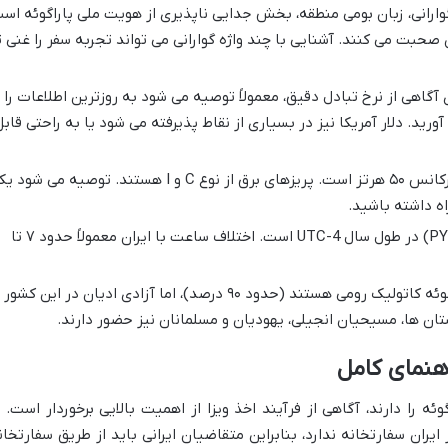
گوارانی، زبان بومی منطقه، بخش جدایی ناپذیری از هویت ملی پاراگوئه اس
 دو زبان صحبت می کنند. آشنایی با چند واژه گوارانی می تواند تجربه سفر را غنی ت
 پاراگوئه (PYG). برای آگاهی از نرخ تبادل دقیق، معمولاً توصیه می شود به روزترین اطلاعات را 
رید. دلار آمریکا نیز در بسیاری از نقاط پذیرفته می شود یا به راحتی قابل
ولتاژ برق در پاراگوئه ۲۲۰ ولت و فرکانس ۵۰ هرتز است. پریزهای برق از نوع C و I هستند. توصیه می شو
ه داشته باشید.
منطقه زمانی پاراگوئه (PYT) در طول سال UTC-4 است. اختلاف ساعت با ایران معمولاً حدود ۷ تا
اکثریت قریب به اتفاق مردم پاراگوئه کاتولیک رومی هستند (حدود ۹۰ درصد)، اما آزادی ادیان در این کشور
ان ها، مسیحیان انجیلی، یهودیان و مسلمانان نیز حضور دارند.
راهنمای کامل
وئه را دارند، آگاهی از فرآیند اخذ ویزا از اهمیت بالایی برخوردار است. ب
ایران سفارتخانه ندارد، بنابراین متقاضیان ایرانی باید از طریق سفارتخان