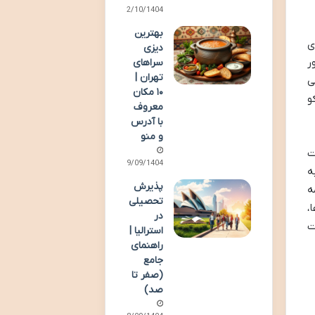
02/10/1404
بهترین
ی
دیزی
ر
سراهای
تهران |
ی
۱۰ مکان
کو
معروف
با آدرس
و منو
ت
29/09/1404
دند که به
پذیرش
آمریکای جنوبی تبدیل شد. پاراگوئه استقلال خود را در ۱۴ مه
تحصیلی
،
در
ست
استرالیا |
راهنمای
جامع
(صفر تا
صد)