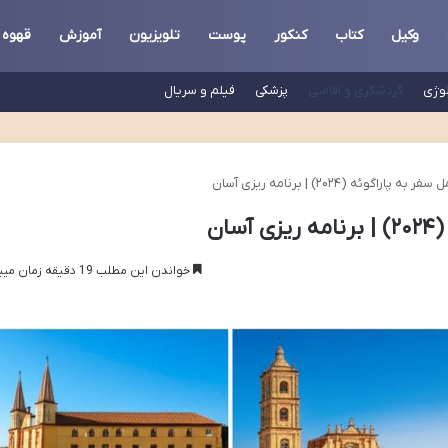
وکیل
کتاب
کنکور
پوست
تلویزیون
آموزش
قهوه
لوژی
گردشگری و اقامتی
پزشکی
فیلم و سریال
 پاراگوئه (۲۰۲۴) | برنامه ریزی آسان
ان
خواندن این مطلب 19 دقیقه زمان میبرد