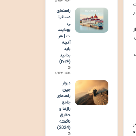
28/09/1404
ت
راهنمای
ر
مسافرت
ی
از
بوداپس
ت | هر
آنچه
باید
د یک
بدانید
(۲۰۲۴)
14/09/1404
دیوار
چین:
راهنمای
جامع
رازها و
حقایق
ناگفته
ر
(2024)
ه