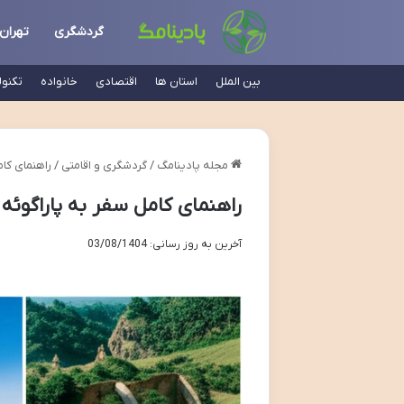
گردشگری
تهران
بین الملل
استان ها
اقتصادی
خانواده
تکنو
مجله پادینامگ
/
گردشگری و اقامتی
/
راهنمای کامل سفر به
راهنمای کامل سفر به پاراگوئه (۲۰۲۴) | برنامه ریزی آس
آخرین به روز رسانی: 03/08/1404