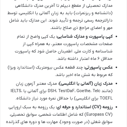
مدارک تحصیلی از مقطع دیپلم تا آخرین مدرک دانشگاهی
(دانشنامه و ریزنمرات) باید به زبان آلمانی یا انگلیسی، توسط
دارالترجمه رسمی ترجمه و تأیید شوند. این مدارک باید شامل
مهر و امضای مراجع ذی صلاح باشند.
کپی پاسپورت و مدارک شناسایی:
یک کپی واضح از تمام
صفحات مشخصات پاسپورت معتبر، به همراه کپی از
شناسنامه و کارت ملی. اطمینان حاصل شود که پاسپورت
حداقل ۶ ماه اعتبار داشته باشد.
عکس پاسپورتی:
چند قطعه عکس بیومتریک (استاندارد ویزا)
که مربوط به شش ماه اخیر باشد.
مدرک زبان (آلمانی یا انگلیسی):
مدرک معتبر آزمون زبان
(مانند DSH، TestDaF، Goethe، Telc برای آلمانی یا IELTS،
TOEFL برای انگلیسی) با حداقل نمره مورد نیاز دانشگاه.
رزومه (CV) استاندارد و حرفه ای:
یک رزومه به سبک اروپایی
(Europass CV) که شامل اطلاعات شخصی، سوابق تحصیلی،
سوابق شغلی (در صورت وجود)، مهارت ها و دوره های گذرانده