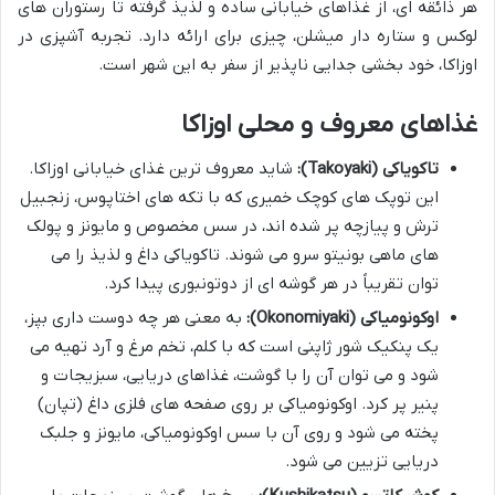
هر ذائقه ای، از غذاهای خیابانی ساده و لذیذ گرفته تا رستوران های
لوکس و ستاره دار میشلن، چیزی برای ارائه دارد. تجربه آشپزی در
اوزاکا، خود بخشی جدایی ناپذیر از سفر به این شهر است.
غذاهای معروف و محلی اوزاکا
تاکویاکی (Takoyaki):
شاید معروف ترین غذای خیابانی اوزاکا.
این توپک های کوچک خمیری که با تکه های اختاپوس، زنجبیل
ترش و پیازچه پر شده اند، در سس مخصوص و مایونز و پولک
های ماهی بونیتو سرو می شوند. تاکویاکی داغ و لذیذ را می
توان تقریباً در هر گوشه ای از دوتونبوری پیدا کرد.
اوکونومیاکی (Okonomiyaki):
به معنی هر چه دوست داری بپز،
یک پنکیک شور ژاپنی است که با کلم، تخم مرغ و آرد تهیه می
شود و می توان آن را با گوشت، غذاهای دریایی، سبزیجات و
پنیر پر کرد. اوکونومیاکی بر روی صفحه های فلزی داغ (تپان)
پخته می شود و روی آن با سس اوکونومیاکی، مایونز و جلبک
دریایی تزیین می شود.