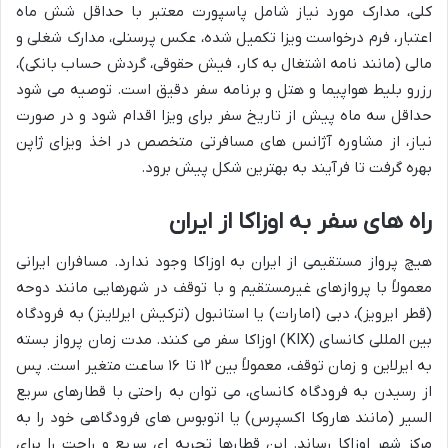
کلی، مدارک مورد نیاز شامل پاسپورت معتبر با حداقل شش ماه
اعتبار، فرم درخواست ویزا تکمیل شده، عکس پرسنلی، مدارک شغلی و
مالی (مانند نامه اشتغال به کار، فیش حقوقی، گردش حساب بانکی)،
رزرو بلیط هواپیما و هتل و برنامه سفر دقیق است. توصیه می شود
حداقل سه ماه پیش از تاریخ سفر برای ویزا اقدام شود و در صورت
نیاز، از مشاوره آژانس های مسافرتی متخصص در اخذ ویزای ژاپن
بهره گرفت تا فرآیند به بهترین شکل پیش برود.
راه های سفر به اوزاکا از ایران
هیچ پرواز مستقیمی از ایران به اوزاکا وجود ندارد. مسافران ایرانی
معمولاً با پروازهای غیرمستقیم و با توقف در شهرهایی مانند دوحه
(قطر ایرویز)، دبی (امارات) یا استانبول (ترکیش ایرلاینز) به فرودگاه
بین المللی کانسای (KIX) اوزاکا سفر می کنند. مدت زمان پرواز بسته
به ایرلاین و زمان توقف، معمولاً بین ۱۲ تا ۱۶ ساعت متغیر است. پس
از رسیدن به فرودگاه کانسای، می توان به راحتی با قطارهای سریع
السیر (مانند هاروکا اکسپرس) یا اتوبوس های فرودگاهی خود را به
مرکز شهر اوزاکا رساند. این قطارها تجربه ای سریع و راحت را برای