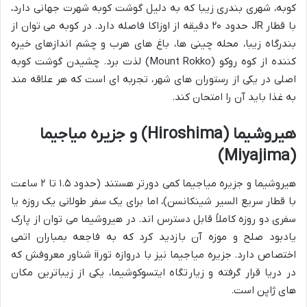
کوبه، شهری بندری زیبا که به دلیل گوشت کوبه شهرت جهانی دارد،
با قطار JR حدود ۲۰ دقیقه از اوزاکا فاصله دارد. در کوبه می توان از
بندرگاه زیبا، محله چینی ها، باغ های هرب و چشم اندازهای خیره
کننده از کوه روکو (Mount Rokko) لذت برد. چشیدن گوشت کوبه
اصلی در یکی از رستوران های شهر، تجربه ای است که هر علاقه مند
به غذا باید آن را امتحان کند.
هیروشیما (Hiroshima) و جزیره میاجیما
(Miyajima)
هیروشیما و جزیره میاجیما کمی دورتر هستند (حدود ۱.۵ تا ۲ ساعت
با قطار سریع السیر شینکانسن)، اما برای یک سفر طولانی یک روزه یا
سفری دو روزه کاملاً قابل دسترس اند. در هیروشیما می توان از پارک
یادبود صلح و موزه آن بازدید کرد که به فاجعه بمباران اتمی
اختصاص دارد. جزیره میاجیما نیز با دروازه تورii شناور معروفش که
در دریا قرار گرفته و زیارتگاه ایتسوکوشیما، یکی از زیباترین مکان
های ژاپن است.