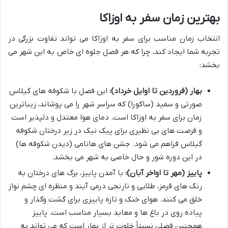
بهترین زمان سفر به اوزاکا
انتخاب زمان مناسب برای سفر به اوزاکا می تواند تفاوت بزرگی در
تجربه شما ایجاد کند، چرا که هر فصل جلوه ای خاص به این شهر می
بخشد:
بهار (فروردین تا اوایل خرداد):
این فصل با شکوفه های گیلاس
صورتی و سفید (ساکورا) که سراسر شهر را می پوشاند، زیباترین
زمان برای سفر به اوزاکا است. دمای هوا معتدل و دلپذیر است
و فرصت های بی نظیری برای پیک نیک در زیر درختان شکوفه
گیلاس فراهم می شود. جشن های هانامی (دیدن شکوفه ها)
در این دوره شور و حال خاصی به شهر می بخشد.
پاییز (مهر تا اواخر آبان):
با آمدن پاییز، برگ های درختان به
رنگ های قرمز، طلایی و نارنجی درمی آیند و منظره ای چشم نواز
خلق می کنند. هوای خنک و تازه پاییزی برای گشت وگذار و
پیاده روی در باغ ها و معابد بسیار مناسب است. پاییز
همچنین فصلی نسبتاً خلوت تر از بهار است که می تواند به