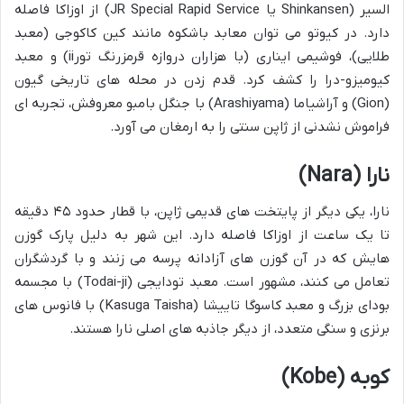
السیر (Shinkansen یا JR Special Rapid Service) از اوزاکا فاصله
دارد. در کیوتو می توان معابد باشکوه مانند کین کاکوجی (معبد
طلایی)، فوشیمی ایناری (با هزاران دروازه قرمزرنگ تورii) و معبد
کیومیزو-درا را کشف کرد. قدم زدن در محله های تاریخی گیون
(Gion) و آراشیاما (Arashiyama) با جنگل بامبو معروفش، تجربه ای
فراموش نشدنی از ژاپن سنتی را به ارمغان می آورد.
نارا (Nara)
نارا، یکی دیگر از پایتخت های قدیمی ژاپن، با قطار حدود ۴۵ دقیقه
تا یک ساعت از اوزاکا فاصله دارد. این شهر به دلیل پارک گوزن
هایش که در آن گوزن های آزادانه پرسه می زنند و با گردشگران
تعامل می کنند، مشهور است. معبد تودایجی (Todai-ji) با مجسمه
بودای بزرگ و معبد کاسوگا تاییشا (Kasuga Taisha) با فانوس های
برنزی و سنگی متعدد، از دیگر جاذبه های اصلی نارا هستند.
کوبه (Kobe)