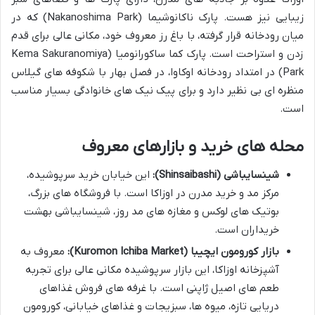
زیبایی نیز هست. پارک ناکانوشیما (Nakanoshima Park) که در
میان رودخانه قرار گرفته، با باغ رز معروف خود، مکانی عالی برای قدم
زدن و استراحت است. پارک کما ساکورانومیا (Kema Sakuranomiya
Park) در امتداد رودخانه اوکاوا، در فصل بهار با شکوفه های گیلاس
منظره ای بی نظیر دارد و برای پیک نیک های خانوادگی بسیار مناسب
است.
محله های خرید و بازارهای معروف
شینسایباشی (Shinsaibashi):
این خیابان خرید سرپوشیده،
مرکز مد و خرید مدرن در اوزاکا است. با فروشگاه های بزرگ،
بوتیک های لوکس و مغازه های مد روز، شینسایباشی بهشت
خریداران است.
بازار کورومون ایچیبا (Kuromon Ichiba Market):
معروف به
آشپزخانه اوزاکا، این بازار سرپوشیده مکانی عالی برای تجربه
طعم های اصیل ژاپنی است. با غرفه های فروش غذاهای
دریایی تازه، میوه ها، سبزیجات و غذاهای خیابانی، کورومون