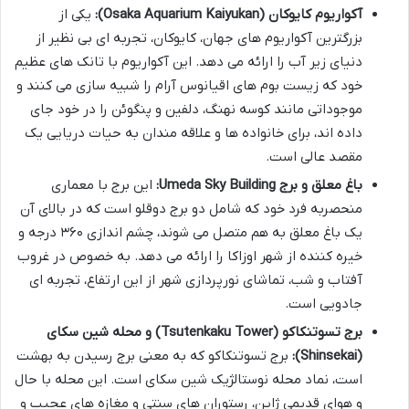
آکواریوم کایوکان (Osaka Aquarium Kaiyukan):
یکی از
بزرگترین آکواریوم های جهان، کایوکان، تجربه ای بی نظیر از
دنیای زیر آب را ارائه می دهد. این آکواریوم با تانک های عظیم
خود که زیست بوم های اقیانوس آرام را شبیه سازی می کنند و
موجوداتی مانند کوسه نهنگ، دلفین و پنگوئن را در خود جای
داده اند، برای خانواده ها و علاقه مندان به حیات دریایی یک
مقصد عالی است.
باغ معلق و برج Umeda Sky Building:
این برج با معماری
منحصربه فرد خود که شامل دو برج دوقلو است که در بالای آن
یک باغ معلق به هم متصل می شوند، چشم اندازی ۳۶۰ درجه و
خیره کننده از شهر اوزاکا را ارائه می دهد. به خصوص در غروب
آفتاب و شب، تماشای نورپردازی شهر از این ارتفاع، تجربه ای
جادویی است.
برج تسوتنکاکو (Tsutenkaku Tower) و محله شین سکای
(Shinsekai):
برج تسوتنکاکو که به معنی برج رسیدن به بهشت
است، نماد محله نوستالژیک شین سکای است. این محله با حال
و هوای قدیمی ژاپن، رستوران های سنتی و مغازه های عجیب و