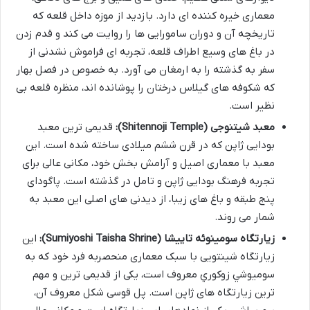
معماری خیره کننده ای دارد. بازدید از موزه داخل قلعه که
تاریخچه آن و دوران سامورایی ها را روایت می کند و قدم زدن
در باغ های وسیع اطراف قلعه، تجربه ای فراموش نشدنی از
سفر به گذشته را به ارمغان می آورد. به خصوص در فصل بهار
که شکوفه های گیلاس درختان را پوشانده اند، منظره قلعه بی
نظیر است.
معبد شیتنوجی (Shitennoji Temple):
قدیمی ترین معبد
بودایی ژاپن که در قرن ششم میلادی ساخته شده است. این
معبد با معماری اصیل و آرامش بخش خود، مکانی عالی برای
تجربه فرهنگ بودایی ژاپن و تامل در گذشته است. پاگودای
پنج طبقه و باغ های زیبا، از دیدنی های اصلی این معبد به
شمار می روند.
زیارتگاه سومینوئه تاییشا (Sumiyoshi Taisha Shrine):
این
زیارتگاه شینتویی با سبک معماری منحصربه فرد خود که به
سوميوشي زوكوري معروف است، یکی از قدیمی ترین و مهم
ترین زیارتگاه های ژاپن است. پل قوسی شکل معروف آن،