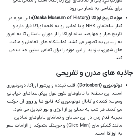
سوريباشي، یکی از نمادهای این زیارتگاه است و مکانی عالی
برای عکاسی به شمار می رود.
موزه تاریخ اوزاکا (Osaka Museum of History):
این موزه در
کنار ساختمان NHK و با نمایی رو به قلعه اوزاکا قرار دارد و
تاریخ هزار و چهارصد ساله اوزاکا را از دوران باستان تا به امروز
به زیبایی به تصویر می کشد. نمایشگاه های تعاملی و ماکت
های شهری، بازدید از این موزه را برای تمامی سنین جذاب می
کند.
جاذبه های مدرن و تفریحی
دوتونبوری (Dotonbori):
قلب تپنده و پرشور اوزاکا، دوتونبوری
است. این منطقه با تابلوهای نئون غول پیکر، غذاهای خیابانی
وسوسه کننده و کانال دوتونبوری که قایق ها بر روی آن حرکت
می کنند، هر شب به محلی پر از انرژی و نور تبدیل می شود.
تجربه قدم زدن در این خیابان و تماشای تابلوهای نمادین
مانند گليكو مان (Glico Man) و خرچنگ متحرک، از الزامات سفر
به اوزاکا است.