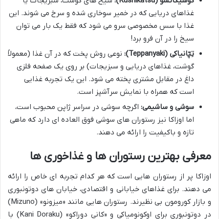
کوشیکاتسو (Kushikatsu):
سیخ های گوشت، سبزیجات یا
غذاهای دریایی که در خمیر سوخاری شده و سرخ می شوند. این
غذا با سس مخصوصی سرو می شود که فقط یک بار می توان
سیخ را در آن فرو برد!
تِپّانیاکی (Teppanyaki):
نوعی روش پخت که در آن غذا (معمولاً
گوشت، غذاهای دریایی و سبزیجات) بر روی یک صفحه فلزی
داغ در مقابل مشتری پخته می شود. این یک تجربه غذایی
است که همراه با نمایش سرآشپز است.
سوشی و ساشیمی:
اگرچه سوشی در سراسر ژاپن محبوب است،
اما اوزاکا نیز رستوران های سوشی فوق العاده ای دارد که ماهی
تازه و باکیفیت را ارائه می دهند.
معرفی بهترین رستوران ها و غذاخوری ها
اوزاکا پر از رستوران هایی است که هر کدام تجربه ای خاص را ارائه
می دهند. برای غذاهای خیابانی و اقتصادی، خیابان های دوتونبوری
و بازار کورومون بی نظیرند. رستوران هایی مانند «میزونو» (Mizuno)
در دوتونبوری برای اوکونومیاکی و «کاني دوراکو» (Kani Doraku) با