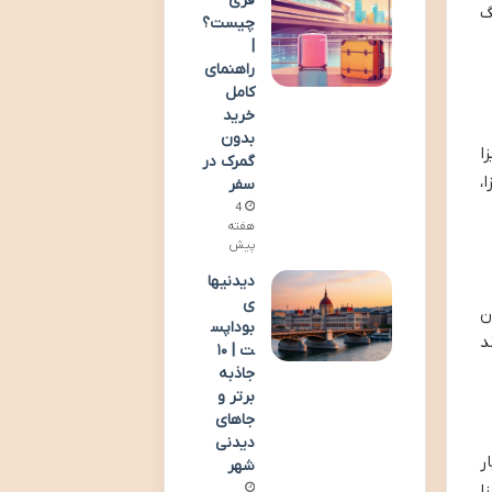
فری
گ
چیست؟
|
راهنمای
کامل
خرید
بدون
ا
گمرک در
،
سفر
4
هفته
پیش
دیدنیها
ی
ن
بوداپس
د
ت | ۱۰
جاذبه
برتر و
جاهای
دیدنی
M) و با اعتبار
شهر
یزا