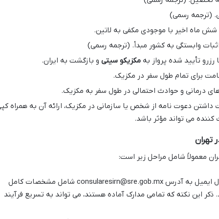
به تحصیل. (ترجمه رسمی)
. (ترجمه رسمی)
ش ماه اخیر با موجودی مکفی به لاتین.
ثبات وابستگی به کشور مبدأ. (ترجمه رسمی)
رزرو تأیید شده پرواز به
مکزیکو سیتی
و بازگشت به ایران.
امت برای تمام طول سفر در مکزیک.
 درمانی و حوادث احتمالی در طول سفر به مکزیک.
داشتن دعوت نامه از شخص یا سازمانی در مکزیک، ارائه آن به همراه کپ
ننده می تواند مؤثر باشد.
 تهران
ان معمولاً شامل مراحل زیر است:
ابتدا باید با ارسال ایمیل به آدرس consularesirn@sre.gob.mx شامل مشخصات کامل
کر این نکته که تمامی مدارک آماده هستند، می تواند به تسریع فرآیند