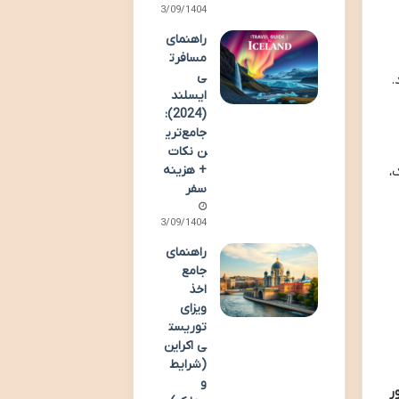
13/09/1404
راهنمای
مسافرت
ی
.
ایسلند
(2024):
جامع‌تری
ن نکات
+ هزینه
،
سفر
13/09/1404
راهنمای
جامع
اخذ
ویزای
توریست
ی اکراین
(شرایط
و
ر