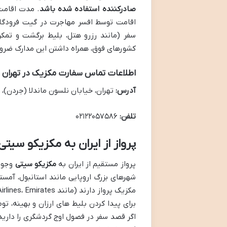
صادرکننده استفاده شده باشد
اقامت توسط افسر مهاجرت در گیت فرودگاه
سفر (مانند رزرو هتل، بلیط برگشت و تمکن 
کشورهای فوق، همراه داشتن این مدارک ضرو
اطلاعات تماس سفارت مکزیک در تهران
آدرس:
تهران، خیابان نلسون ماندلا (جردن)، خی
تلفن:
۰۲۱۲۲۰۵۷۵۸۶
پرواز از ایران به مکزیکو سیتی
پرواز مستقیم از ایران به
مکزیکو سیتی
وجود 
شهرهای بزرگ اروپایی مانند استانبول، آمست
مکزیک پرواز دارند (مانند KLM، Lufthansa، Air France، Turkish Airlines، Emirates) انجام می شود.
برای پیدا کردن بلیط های ارزان و بهینه، تو
اگر قصد سفر در فصول اوج گردشگری را دارید