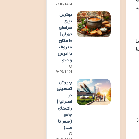
02/10/1404
د
بهترین
دیزی
سراهای
تهران |
۱۰ مکان
ط
معروف
ا
با آدرس
و منو
29/09/1404
پذیرش
تحصیلی
در
استرالیا |
راهنمای
جامع
)
(صفر تا
صد)