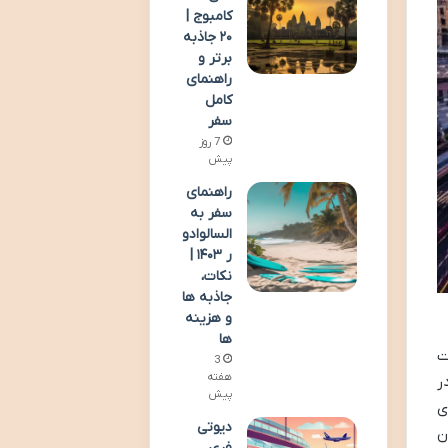
کامبوج |
۲۰ جاذبه
برتر و
راهنمای
کامل
سفر
7 روز
پیش
راهنمای
سفر به
السالوادو
ر ۱۴۰۳ |
نکات،
جاذبه ها
و هزینه
ها
ت
3
هفته
ر
پیش
ی
دیوتی
ن