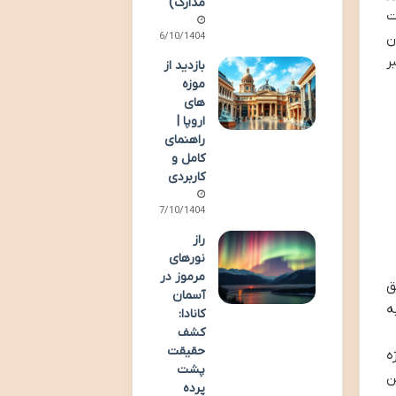
مدارک)
مدت
06/10/1404
ن
ر
بازدید از
موزه
های
اروپا |
راهنمای
کامل و
کاربردی
07/10/1404
راز
نورهای
مرموز در
ق
آسمان
ه
کانادا:
کشف
حقیقت
ه
پشت
ن
پرده