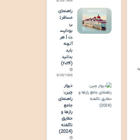
28/09/1404
راهنمای
مسافرت
ی
بوداپس
ت | هر
آنچه
باید
بدانید
(۲۰۲۴)
ی
14/09/1404
دیوار
چین:
راهنمای
جامع
رازها و
حقایق
ناگفته
(2024)