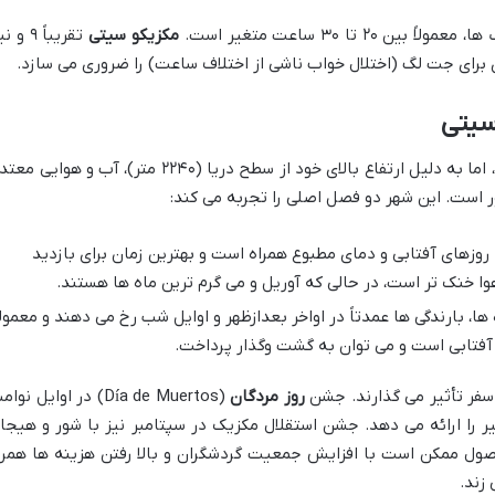
 تا ۳۰ ساعت متغیر است.
مکزیکو سیتی
تقریباً ۹ و
 برای جت لگ (اختلال خواب ناشی از اختلاف ساعت) را ضروری می سازد.
سیتی
در منطقه گرمسیری واقع شده، اما به دلیل ارتفاع بالای خود از سطح دریا (۲۲۴۰ متر)، آب و هوایی
 است. این شهر دو فصل اصلی را تجربه می کند:
 روزهای آفتابی و دمای مطبوع همراه است و بهترین زمان برای بازدید
ا خنک تر است، در حالی که آوریل و می گرم ترین ماه ها هستند.
ها، بارندگی ها عمدتاً در اواخر بعدازظهر و اوایل شب رخ می دهند و معمولا
 آفتابی است و می توان به گشت وگذار پرداخت.
 سفر تأثیر می گذارند. جشن
روز مردگان
(Día de Muertos) در اوایل نوام
یر را ارائه می دهد. جشن استقلال مکزیک در سپتامبر نیز با شور و هیجا
فصول ممکن است با افزایش جمعیت گردشگران و بالا رفتن هزینه ها همرا
زند.