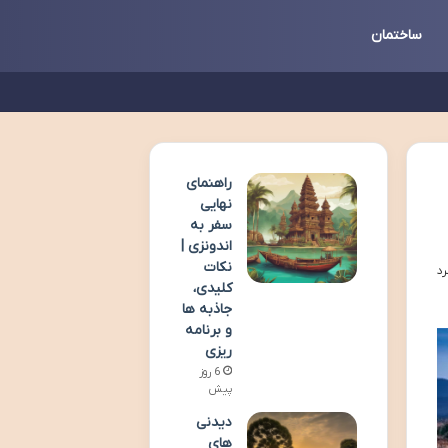
ساختمان
راهنمای
نهایی
سفر به
اندونزی |
نکات
کلیدی،
جاذبه ها
و برنامه
ریزی
6 روز
پیش
دیدنی
های