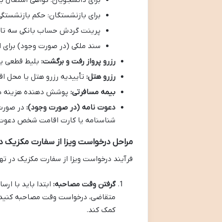
برای دانشجویان: گواهی اشتغال 
برای بازنشستگان: حکم بازنشستگی
پرینت گردش حساب بانکی سه تا ش
سند ملکی (در صورت وجود) برای ا
رزرو پرواز رفت و برگشت:
بلیط قطعی یا 
رزرو هتل:
تأییدیه رزرو هتل یا محل اق
بیمه مسافرتی:
پوشش دهنده هزینه های
دعوت نامه (در صورت وجود):
در صورت 
شناسنامه یا کارت اقامت شخص دعوت ک
مراحل درخواست ویزا از سفارت مکزیک در
فرآیند درخواست ویزا از سفارت مکزیک در تهر
گرفتن وقت مصاحبه:
متقاضی، درخواست وقت مصاحبه کنید. ذ
کمک کند.