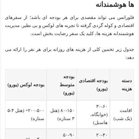
ها هوشمندانه
فلورانس می تواند مقصدی برای هر بودجه ای باشد؛ از سفرهای
اقتصادی و کوله گردی گرفته تا تجربه های لوکس و بی نظیر. مدیریت
هوشمندانه هزینه ها، کلید یک سفر رضایت بخش است.
جدول زیر تخمین کلی از هزینه های روزانه برای هر نفر را ارائه می
دهد:
بودجه
دسته
بودجه اقتصادی
متوسط
بودجه لوکس (یورو)
هزینه
(یورو)
(یورو)
۳۰-۶۰
اقامت
۸۰-۱۵۰ (هتل
۲۰۰-۵۰۰+ (هتل ۴-۵
(خوابگاه،
(یک شب)
۳ ستاره)
ستاره)
هاستل)
۵۰-۹۰
۲۰-۴۰
۱۰۰-۲۰۰+