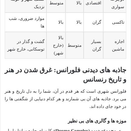
اقتصادی
بالا
متوسط
سواری
نزدیک
موارد ضروری، شب
تاکسی
گران
بالا
بالا
ها
بالا
اجاره
بسیار
گشت و گذار در
متوسط
(خارج
ماشین
گران
توسکانی، خارج شهر
شهر)
جاذبه های دیدنی فلورانس: غرق شدن در هنر
و تاریخ رنسانس
فلورانس شهری است که هر قدم در آن، شما را به دل تاریخ و هنر
می برد. جاذبه های آن بی شمارند و هر کدام دنیایی از شگفتی ها را
در خود جای داده اند.
موزه ها و گالری های بی نظیر
مجموعه دومو (Duomo Complex):
کلیسای جامع سانتا ماریا