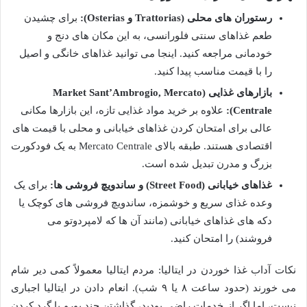
رستوران های محلی (Trattorias و Osterias):
برای چشیدن
طعم غذاهای سنتی فلورانسی، به این مکان های دنج و
خودمانی مراجعه کنید. اینجا می توانید غذاهای خانگی و اصیل
را با قیمت مناسب پیدا کنید.
بازارهای غذایی (Market Sant’Ambrogio, Mercato
Centrale):
علاوه بر خرید مواد غذایی تازه، این بازارها مکانی
عالی برای امتحان کردن غذاهای خیابانی و محلی با قیمت های
اقتصادی هستند. طبقه بالای Mercato Centrale به یک فودکورت
بزرگ و مدرن تبدیل شده است.
غذاهای خیابانی (Street Food) و ساندویچ فروشی ها:
برای یک
وعده غذای سریع و خوشمزه، ساندویچ فروشی های کوچک یا
دکه های غذاهای خیابانی (مانند آن ها که لامپردوتو می
فروشند) را امتحان کنید.
نکات آداب غذا خوردن در ایتالیا: مردم ایتالیا معمولاً کمی دیر شام
می خورند (حدود ساعت ۸ یا ۹ شب). انعام دادن در ایتالیا اجباری
نیست، اما اگر از خدمات راضی بودید، گذاشتن چند یورو یا گرد کردن