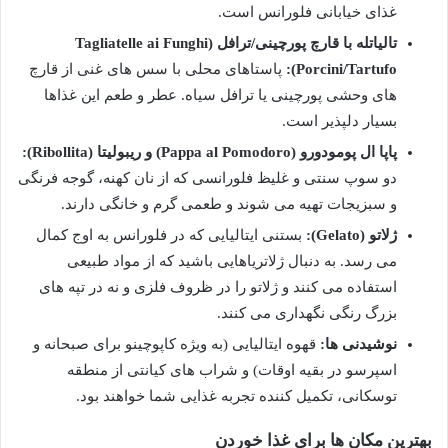
غذای خیابانی فلورانس است.
تالیاتله با قارچ پورچینی/ترافل (Tagliatelle ai Funghi
Porcini/Tartufo):
پاستاهای محلی با سس های غنی از قارچ
های وحشی پورچینی یا ترافل سیاه. عطر و طعم این غذاها
بسیار دلپذیر است.
پاپا ال پومودورو (Pappa al Pomodoro) و ریبولیتا (Ribollita):
دو سوپ سنتی و غلیظ فلورانسی که از نان کهنه، گوجه فرنگی
و سبزیجات تهیه می شوند و طعمی گرم و خانگی دارند.
ژلاتو (Gelato):
بستنی ایتالیایی که در فلورانس به اوج کمال
می رسد. به دنبال ژلاتریاهایی باشید که از مواد طبیعی
استفاده می کنند و ژلاتو را در ظروف فلزی و نه در تپه های
بزرگ رنگی نگهداری می کنند.
نوشیدنی ها:
قهوه ایتالیایی (به ویژه کاپوچینو برای صبحانه و
اسپرسو در بقیه اوقات) و شراب های کیانتی از منطقه
توسکانی، تکمیل کننده تجربه غذایی شما خواهند بود.
بهترین مکان ها برای غذا خوردن