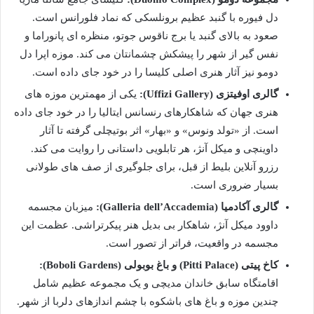
دل فیوره با گنبد عظیم برونلسکی که نماد فلورانس است.
صعود به بالای گنبد یا برج ناقوس جوتو، منظره ای پانوراما و
نفس گیر از شهر را پیشکش چشمانتان می کند. موزه اپرا دل
دومو نیز آثار هنری اصلی کلیسا را در خود جای داده است.
گالری اوفیتزی (Uffizi Gallery):
یکی از مهمترین موزه های
هنری جهان که شاهکارهای رنسانس ایتالیا را در خود جای داده
است. از «تولد ونوس» و «بهار» اثر بوتیچلی گرفته تا آثار
داوینچی و میکل آنژ، هر تابلویی داستانی را روایت می کند.
رزرو آنلاین بلیط از قبل، برای جلوگیری از صف های طولانی
بسیار ضروری است.
گالری آکادمیا (Galleria dell’Accademia):
میزبان مجسمه
داوود میکل آنژ، شاهکار بی بدیل هنر پیکرتراشی. عظمت این
مجسمه در واقعیت، فراتر از تصور است.
کاخ پیتی (Pitti Palace) و باغ بوبولی (Boboli Gardens):
اقامتگاه سابق خاندان مدیچی و یک مجموعه عظیم شامل
چندین موزه و باغ های باشکوه با چشم اندازهای دلربا از شهر.