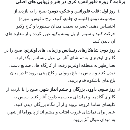
برنامه ۳ روزه فلورانس: غرق در هنر و زیبایی های اصلی
روز اول: قلب فلورانس و شکوه دومو:
صبح را به بازدید از
مجموعه دومو (کلیسای جامع، گنبد، برج ناقوس، موزه)
اختصاص دهید. عصر به سمت میدان سینوریا و کاخ وکیو
حرکت کنید و سپس از پل پونته وکیو عبور کرده و از مغازه های
آن دیدن کنید.
روز دوم: شاهکارهای رنسانس و زیبایی های اولترنو:
صبح را در
گالری اوفیتزی به تماشای آثار بی بدیل رنسانس بگذرانید.
بعدازظهر به منطقه اولترنو رفته، از کارگاه های صنایع دستی
دیدن کنید و سپس به باغ بوبولی و کاخ پیتی بروید تا در میان
باغ های باشکوه قدم بزنید.
روز سوم: داوود، بزرگان و چشم انداز شهر:
صبح را با بازدید از
گالری آکادمیا و تماشای مجسمه داوود آغاز کنید. سپس به
کلیسای سانتا کروچه بروید و از آرامگاه بزرگان دیدن کنید.
عصر برای تماشای غروب آفتاب و چشم انداز پانوراما از شهر،
به میدان میکل آنژ بروید.