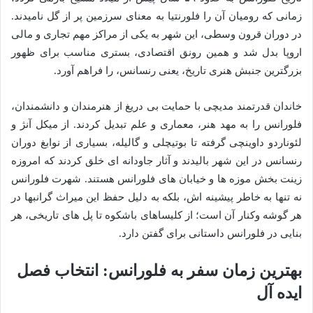
زمانی که رومیان آن را فلورنتیا به معنای سرزمین پر از گل نامیدند.
در دوران قرون وسطی، این شهر به یکی از مراکز مهم تجاری و مالی
اروپا بدل شد و همین رونق اقتصادی، بستری مناسب برای ظهور
بزرگترین جنبش هنری تاریخ، یعنی رنسانس، را فراهم آورد.
خاندان قدرتمند مدیچی با حمایت بی دریغ از هنرمندان و دانشمندان،
فلورانس را به مهد هنر، معماری و علم تبدیل کردند. از میکل آنژ و
لئوناردو داوینچی گرفته تا بوتیچلی و گالیله، بسیاری از نوابغ دوران
رنسانس در این شهر بالیدند و آثار جاودانه ای خلق کردند که امروزه
زینت بخش موزه ها و خیابان های فلورانس هستند. شهرت فلورانس
نه تنها به خاطر پیشینه اش، بلکه به دلیل حفظ این میراث گرانبها در
هر گوشه وکنار آن است؛ از کلیساهای باشکوه تا پل های تاریخی، هر
بنایی در فلورانس داستانی برای گفتن دارد.
بهترین زمان سفر به فلورانس: انتخاب فصل
ایده آل