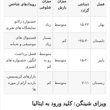
میزان
میزان
فصل
(سانتی
رویدادهای شاخص
بارش
شلوغی
گراد)
جشنواره ژلاتو،
بهار
۱۵-۲۲
متوسط
زیاد
نمایشگاه های هنری
بسیار
فستیوال های
تابستان
۲۵-۳۰+
کم
زیاد
موسیقی و شبانه
متوسط
فصل برداشت
پاییز
۱۵-۲۰
متوسط
رو به
انگور، جشنواره های
کم
آشپزی
بازارهای کریسمس،
زمستان
۷-۱۱
متوسط
کم
بازدید آرام از موزه
ها
ویزای شینگن: کلید ورود به ایتالیا