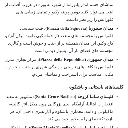
تماشای چشم انداز پانوراما از شهر، به ویژه در غروب آفتاب. از
اینجا می توان گنبد دومو، پونته وکیو و تمامی زیبایی های
فلورانس را زیر نظر داشت.
میدان سینوریا (Piazza della Signoria):
قلب سیاسی
فلورانس با مجسمه های متعدد (از جمله کپی داوود میکل آنژ) و
کاخ وکیو. این میدان همیشه پر از جنب و جوش است و گالری
مجسمه های فضای باز آن، بسیار دیدنی است.
میدان جمهوری (Piazza della Repubblica):
مرکز تجاری مدرن
فلورانس با کافه های تاریخی و زندگی شهری پر جنب و جوش،
مکانی مناسب برای استراحت و تماشای مردم.
کلیساهای باستانی و باشکوه
کلیسای سانتا کروچه (Santa Croce Basilica):
مشهور به معبد
افتخارات ایتالیا، آرامگاه ابدی بزرگانی چون میکل آنژ، گالیله،
ماکیاولی و دانته. معماری باشکوه و آثار هنری داخلی آن، هر
بازدیدکننده ای را مسحور خود می کند.
کلیسای سانتا ماریا نولا (Santa Maria Novella):
یک شاهکار