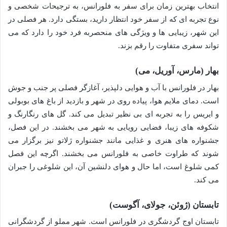
انتخاب بهترین زمان برای سفر به فلورانس، به ترجیحات شخصی و
نوع تجربه ای که از سفر خود انتظار دارید، بستگی دارد. هر فصلی در
این شهر، زیبایی ها و ویژگی های منحصربه فرد خود را دارد که می
تواند سفری متفاوت را رقم بزند.
بهار (مارس، آوریل، می)
بهار در فلورانس با آب و هوایی دلپذیر، آغازگر فصلی پر جنب و جوش
است. دمای ملایم هوا، پیاده روی در شهر و بازدید از باغ های بوبولی
و ایریس را به تجربه ای بی نظیر تبدیل می کند. گل های رنگارنگ و
شکوفه های زیبا، فضایی رویایی به شهر می بخشند. در این فصل،
جشنواره های هنری و غذایی مانند جشنواره ژلاتو نیز برگزار می
شوند که طراوت خاصی به فلورانس می بخشند. اگرچه این فصل
کمی شلوغ است، اما حال و هوای دلنشین آن، این شلوغی را جبران
می کند.
تابستان (ژوئن، جولای، آگوست)
تابستان اوج گردشگری در فلورانس است. شهر مملو از گردشگرانی