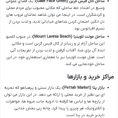
ساحل گال فیس گرین (Galle Face Green):
یک فضای عمومی
وسیع در امتداد خط ساحلی که مکانی محبوب برای مردم محلی
و گردشگران است. در اینجا می توان شاهد تماشای غروب های
دل انگیز، امتحان کردن غذاهای خیابانی لذیذ، و لذت بردن از
نسیم اقیانوس بود.
ساحل مونت لاوینیا (Mount Lavinia Beach):
در جنوب کلمبو،
این ساحل آرام تر و زیباتر از گال فیس گرین است و مکانی
ایده آل برای شنا، آفتاب گرفتن و لذت بردن از تفریحات آبی
است. هتل مونت لاوینیا نیز با معماری استعماری خود، در این
ساحل خودنمایی می کند.
مراکز خرید و بازارها
بازار پتا (Pettah Market):
یک بازار سنتی و پرهیاهو که تجربه
ای بی نظیر از خرید محلی را ارائه می دهد. در این بازار می توان
از پارچه ها و لباس ها گرفته تا ادویه جات، میوه ها، جواهرات
و الکترونیک، هر چیزی را پیدا کرد. چانه زنی بخش جدایی
ناپذیر خرید در پتا است.