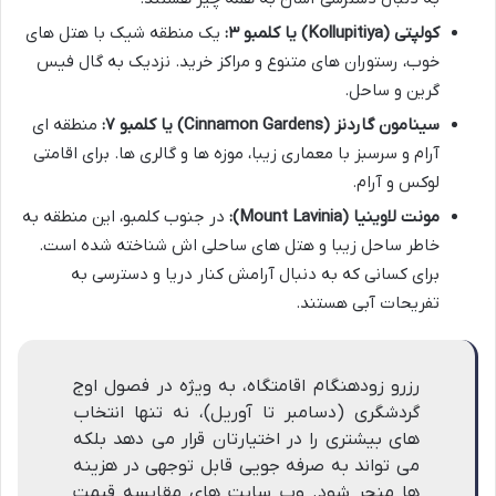
کولپتی (Kollupitiya) یا کلمبو ۳:
یک منطقه شیک با هتل های
خوب، رستوران های متنوع و مراکز خرید. نزدیک به گال فیس
گرین و ساحل.
سینامون گاردنز (Cinnamon Gardens) یا کلمبو ۷:
منطقه ای
آرام و سرسبز با معماری زیبا، موزه ها و گالری ها. برای اقامتی
لوکس و آرام.
مونت لاوینیا (Mount Lavinia):
در جنوب کلمبو، این منطقه به
خاطر ساحل زیبا و هتل های ساحلی اش شناخته شده است.
برای کسانی که به دنبال آرامش کنار دریا و دسترسی به
تفریحات آبی هستند.
رزرو زودهنگام اقامتگاه، به ویژه در فصول اوج
گردشگری (دسامبر تا آوریل)، نه تنها انتخاب
های بیشتری را در اختیارتان قرار می دهد بلکه
می تواند به صرفه جویی قابل توجهی در هزینه
ها منجر شود. وب سایت های مقایسه قیمت