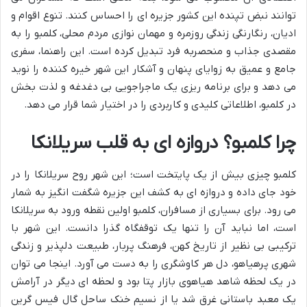
توانند نبض تپنده این کشور جزیره ای را احساس کنند. تنوع اقوام و
ادیان، رنگارنگی زندگی روزمره و مهمان نوازی مردم محلی، کلمبو را به
مقصدی جذاب و منحصربه فرد تبدیل کرده است. این راهنما، سفری
جامع و عمیق به زوایای پنهان و آشکار این شهر خیره کننده را نوید
می دهد و برای برنامه ریزی یک ماجراجویی بی دغدغه و لذت بخش
در کلمبو، اطلاعاتی کلیدی و کاربردی را در اختیار شما قرار می دهد.
چرا کلمبو؟ دروازه ای به قلب سریلانکا
کلمبو چیزی بیش از یک پایتخت است؛ این شهر روح سریلانکا را در
خود جای داده و دروازه ای به کشف این جزیره شگفت انگیز به شمار
می رود. برای بسیاری از مسافران، کلمبو اولین نقطه ورود به سریلانکا
است، اما نباید آن را تنها یک توقفگاه گذرا دانست. این شهر با
ترکیبی بی نظیر از تاریخ کهن، فرهنگ پربار، طبیعت دلپذیر و زندگی
شهری پرهیاهو، دل هر کاوشگری را به دست می آورد. اینجا می توان
در یک لحظه شاهد هیاهوی بازار پتا بود و لحظه ای دیگر در آرامش
یک معبد باستانی غرق شد یا از نسیم خنک ساحل گال فیس گرین