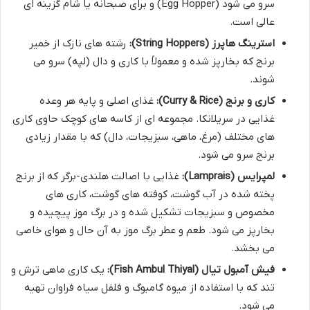
سرو می شود (Egg Hopper) و برای صبحانه یا شام گزینه ای
عالی است.
استرینگ هاپرز (String Hoppers):
رشته های نازک از خمیر
برنج که بخارپز شده و معمولاً با کاری و دال (لپه) سرو می
شوند.
کاری و برنج (Curry & Rice):
غذای اصلی و پایه هر وعده
غذایی در سریلانکا. مجموعه ای از کاسه های کوچک حاوی کاری
های مختلف (مرغ، ماهی، سبزیجات، دال) که با مقدار زیادی
برنج سرو می شود.
لمپرایس (Lamprais):
غذایی با اصالت هلندی-برگر که از برنج
پخته شده در آب گوشت، کوفته های گوشت، کاری های
مخصوص و سبزیجات تشکیل شده و در برگ موز پیچیده و
بخارپز می شود. طعم و عطر برگ موز به آن حال و هوای خاصی
می بخشد.
فیش آمبول تیال (Fish Ambul Thiyal):
یک کاری ماهی ترش و
تند که با استفاده از میوه گامبوگ و فلفل سیاه فراوان تهیه
می شود.