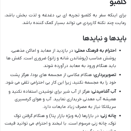
کلمبو
برای اینکه سفر به کلمبو تجربه ای بی دغدغه و لذت بخش باشد،
رعایت چند نکته کاربردی می تواند بسیار کمک کننده باشد.
بایدها و نبایدها
احترام به فرهنگ محلی:
در بازدید از معابد و اماکن مذهبی،
پوشش مناسب (پوشاندن شانه و زانو) ضروری است. کفش ها
باید هنگام ورود به معابد درآورده شوند.
تصویربرداری:
هنگام عکاسی از مجسمه های بودا، هرگز پشت
خود را به مجسمه نکنید، زیرا این کار بی احترامی تلقی می شود.
آب آشامیدنی:
هرگز از آب شیر برای نوشیدن استفاده نکنید و
همیشه آب معدنی خریداری نمایید. آب و هوای گرمسیری
سریلانکا نیاز به مصرف زیاد مایعات دارد.
چانه زنی:
در بازارها (به ویژه بازار پتا) و هنگام گرفتن توک
توک، چانه زنی مرسوم است. با لبخند و احترام، می توانید قیمت
مناسب تری بگیرید.