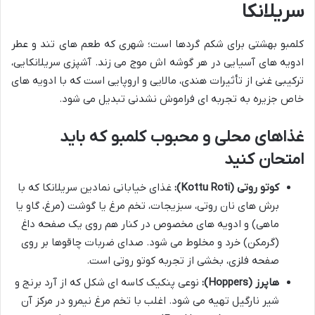
سریلانکا
کلمبو بهشتی برای شکم گردها است؛ شهری که طعم های تند و عطر
ادویه های آسیایی در هر گوشه اش موج می زند. آشپزی سریلانکایی،
ترکیبی غنی از تأثیرات هندی، مالایی و اروپایی است که با ادویه های
خاص جزیره به تجربه ای فراموش نشدنی تبدیل می شود.
غذاهای محلی و محبوب کلمبو که باید
امتحان کنید
کوتو روتی (Kottu Roti):
غذای خیابانی نمادین سریلانکا که با
برش های نان روتی، سبزیجات، تخم مرغ یا گوشت (مرغ، گاو یا
ماهی) و ادویه های مخصوص در کنار هم روی یک صفحه داغ
(گرمکن) خرد و مخلوط می شود. صدای ضربات چاقوها بر روی
صفحه فلزی، بخشی از تجربه کوتو روتی است.
هاپرز (Hoppers):
نوعی پنکیک کاسه ای شکل که از آرد برنج و
شیر نارگیل تهیه می شود. اغلب با تخم مرغ نیمرو در مرکز آن