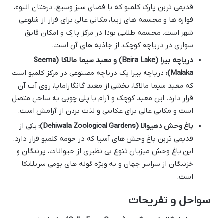
قدیمی ترین پارک کلمبو که با فضای سبز وسیع، درختان انبوه،
فواره ها و مجسمه های زیبا، مکانی عالی برای فرار از شلوغی
شهر است. مجسمه طلایی بودا در مرکز پارک و امکان قایق
سواری در دریاچه کوچک، از جاذبه های آن است.
دریاچه بیرا (Beira Lake) و معبد سیما مالاکا (Seema
Malaka):
دریاچه بیرا یک دریاچه مصنوعی در مرکز کلمبو است
که معبد سیما مالاکا، بخشی از معبد گانگارامایا، روی آب آن
قرار دارد. این معبد کوچک و آرام با پلی چوبی به ساحل متصل
است و مکانی عالی برای عکاسی و لذت بردن از آرامش است.
باغ وحش دهیوالا (Dehiwala Zoological Gardens):
یکی از
قدیمی ترین باغ وحش های آسیا که در حومه کلمبو قرار دارد.
این باغ وحش میزبان تنوع بی نظیری از حیوانات، پرندگان و
خزندگان از سراسر جهان و به ویژه گونه های بومی سریلانکا
است.
سواحل و تفریحات