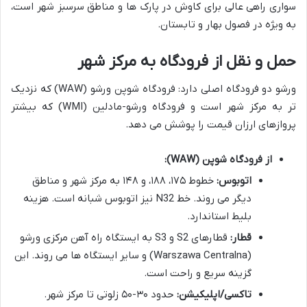
سواری راهی عالی برای کاوش در پارک ها و مناطق سرسبز شهر است،
به ویژه در فصول بهار و تابستان.
حمل و نقل از فرودگاه به مرکز شهر
ورشو دو فرودگاه اصلی دارد: فرودگاه شوپن ورشو (WAW) که نزدیک
تر به مرکز شهر است و فرودگاه ورشو-مادلین (WMI) که بیشتر
پروازهای ارزان قیمت را پوشش می دهد.
از فرودگاه شوپن (WAW):
اتوبوس:
خطوط ۱۷۵، ۱۸۸، و ۱۴۸ به مرکز شهر و مناطق
دیگر می روند. خط N32 نیز اتوبوس شبانه است. هزینه
بلیط استاندارد.
قطار:
قطارهای S2 و S3 به ایستگاه راه آهن مرکزی ورشو
(Warszawa Centralna) و سایر ایستگاه ها می روند. این
گزینه سریع و راحت است.
تاکسی/اپلیکیشن:
حدود ۳۰-۵۰ زلوتی تا مرکز شهر.