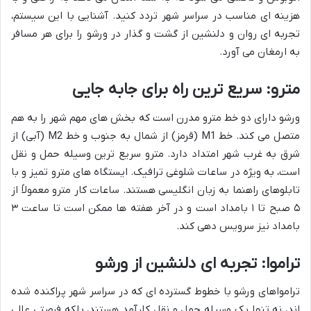
هزینه ای مناسب در سراسر شهر تردد کنید. آشنایی با این سیستم،
تجربه ای روان و دلنشین از گشت و گذار در ورشو را برای هر مسافر
به ارمغان می آورد.
مترو: سریع ترین راه برای جابه جایی
ورشو دارای دو خط مترو مدرن است که بخش های مهم شهر را به هم
متصل می کند. خط M1 (قرمز) از شمال به جنوب و خط M2 (آبی) از
شرق به غرب شهر امتداد دارد. مترو سریع ترین وسیله حمل و نقل
است، به ویژه در ساعات شلوغی ترافیک. ایستگاه های مترو تمیز و با
تابلوهای راهنما به زبان انگلیسی هستند. ساعات کار مترو معمولاً از
۵ صبح تا ۱ بامداد است و در آخر هفته ها ممکن است تا ساعت ۳
بامداد نیز سرویس دهی کند.
تراموا: تجربه ای دلنشین از ورشو
ترامواهای ورشو با خطوط گسترده ای که در سراسر شهر پراکنده شده
اند، نه تنها یک وسیله حمل و نقل کارآمد هستند، بلکه فرصتی عالی