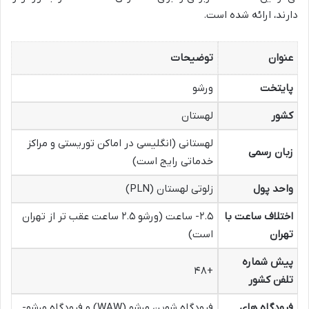
دارند، ارائه شده است.
عنوان
توضیحات
پایتخت
ورشو
کشور
لهستان
لهستانی (انگلیسی در اماکن توریستی و مراکز
زبان رسمی
خدماتی رایج است)
واحد پول
زلوتی لهستان (PLN)
اختلاف ساعت با
۲.۵- ساعت (ورشو ۲.۵ ساعت عقب تر از تهران
تهران
است)
پیش شماره
+۴۸
تلفن کشور
فرودگاه های
فرودگاه شوپن ورشو (WAW) و فرودگاه ورشو-