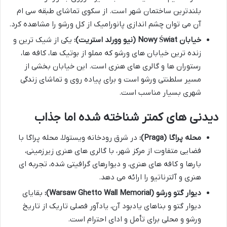
بلندترین ساختمان شهر است. از سکوی تماشای طبقه سی ام
آن می توان چشم اندازی پانورامیک از کل ورشو را مشاهده کرد.
خیابان Nowy Świat (نیو وورلد استریت):
یکی از شیک ترین و
زنده ترین خیابان های ورشو که مملو از بوتیک ها، کافه ها،
رستوران ها و گالری های هنری است. این خیابان بخشی از
مسیر سلطنتی ورشو است و برای پیاده روی و تماشای زندگی
شهری بسیار مناسب است.
دیدنی های کمتر شناخته شده اما جذاب
محله پراگا (Praga):
در شرق رودخانه ویستولا، محله پراگا با
فضایی متفاوت از مرکز شهر، با گالری های هنری زیرزمینی،
بارها و کافه های هنری، و دیوارهای گرافیتی شده، تجربه ای
هنری و آلترناتیو را ارائه می دهد.
دیوار گتو ورشو (Warsaw Ghetto Wall Memorial):
بقایای
دیوار گتو و بناهای یادبود آن، یادآور فصلی تاریک از تاریخ
ورشو و محلی برای تأمل و ادای احترام است.