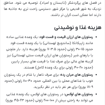
در فصل های پرگردشگر (تابستان و اعیاد)، توصیه می شود. مناطق
نزدیک به شهر قدیمی یا مرکز شهر، دسترسی راحت تری به جاذبه ها
دارند اما ممکن است گران تر باشند.
هزینه غذا و نوشیدنی
رستوران های ارزان قیمت و فست فود:
یک وعده غذایی ساده
مانند زاپیکانکا (ساندویچ لهستانی) یا یک وعده فست فود
حدود ۱۵-۳۰ زلوتی (حدود ۳.۵-۷ یورو) هزینه دارد. بار ملچنی
یا بارهای شیر (رستوران های ارزان قیمت سنتی لهستانی) نیز
گزینه های عالی برای صرف غذا با قیمت های بسیار پایین
(حدود ۲۰-۴۰ زلوتی برای یک وعده کامل) هستند.
رستوران های میان رده:
برای صرف ناهار یا شام در یک رستوران
خوب با غذاهای محلی یا بین المللی، حدود ۴۰-۸۰ زلوتی (حدود
۹-۱۸ یورو) برای هر نفر باید در نظر بگیرید.
رستوران های لوکس:
در رستوران های لوکس، یک وعده غذایی
می تواند به راحتی بیش از ۱۰۰-۲۰۰ زلوتی (حدود ۲۳-۴۵ یورو)