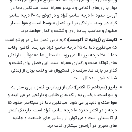
بهار با روزهای آفتابی و دلپذیر همراه است. میانگین دما در
آوریل حدود ۱۰ درجه سانتی گراد و در ژوئن به ۲۰ درجه سانتی
گراد می رسد. بارندگی در این فصل متوسط است و هوا بسیار
مطبوع و مناسب پیاده روی و گشت و گذار خواهد بود.
تابستان (ژوئیه تا آگوست):
گرم ترین فصل سال در ورشو است
که میانگین دما به ۲۵ درجه سانتی گراد می رسد. گاهی اوقات
دما تا ۳۰ درجه نیز بالا می رود. تابستان ها معمولاً با بارندگی
های کوتاه مدت و رگباری همراه است. این فصل برای گشت و
گذار در پارک ها، شرکت در فستیوال ها و لذت بردن از زندگی
شبانه شهر ایده آل است.
پاییز (سپتامبر تا اکتبر):
یکی از زیباترین فصول برای سفر به
ورشو است. درختان به رنگ های طلایی و نارنجی در می آیند و
هوا خنک و دلپذیر می شود. میانگین دما در سپتامبر حدود ۱۵
درجه و در اکتبر حدود ۱۰ درجه سانتی گراد است. بارندگی کمتر
از تابستان است و می توان از زیبایی های طبیعت و جاذبه
های شهری در آرامش بیشتری لذت برد.