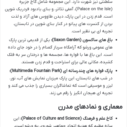
سلطنتی نیز شهرت دارد. این مجموعه شامل کاخ جزیره
(Palace on the Isle)، آمفی تئاتر، و بنای یادبود فردریک شوپن
است. قدم زدن در این پارک، دیدن طاووس های آزاد و لذت
بردن از کنسرت های پیانو در کنار بنای شوپن در تابستان،
تجربه ای بی نظیر است.
باغ های ساکسون (Saxon Garden):
یکی از قدیمی ترین پارک
های عمومی ورشو که آرامگاه سرباز گمنام را در خود جای داده
است. این باغ ها با فواره ها، مجسمه ها و درختان سر به فلک
کشیده، مکانی عالی برای استراحت و قدم زدن هستند.
پارک فواره های چندرسانه ای (Multimedia Fountain Park):
در شب های تابستان، این پارک میزبان نمایش های آب، نور،
لیزر و موسیقی است که تماشاگران بسیاری را جذب می کند و
تجربه ای هیجان انگیز را رقم می زند.
معماری و نمادهای مدرن
کاخ علم و فرهنگ (Palace of Culture and Science):
این
سازه عظیم که هدیه اتحاد جماهیر شوروی به ورشو است،