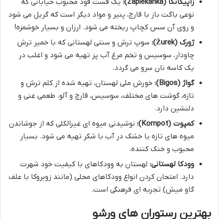
زاپیکانکا (Zapiekanka):
یک فست فود محبوب خیابانی که
نوعی باگت باز با قارچ، پنیر و مواد دیگر است که گریل می شود
و روی آن سس کچاپ ریخته می شود. ارزان و بسیار خوشمزه!
ژورک (Żurek):
سوپ ترش و سنتی لهستانی که با خمیر ترش
چاودار، سوسیس و تخم مرغ آب پز تهیه می شود و اغلب در
یک کاسه نان سرو می گردد.
گواژ (Bigos):
خورش ملی لهستان، تهیه شده از کلم ترش و
تازه، گوشت های مختلف، سوسیس، قارچ و آلو. طعمی غنی و
دلنشین دارد.
کمپوت (Kompot):
نوشیدنی میوه ای غیرالکلی که از جوشاندن
میوه های تازه یا خشک در آب با شکر تهیه می شود. بسیار
محبوب و خنک کننده.
وودکا لهستانی:
لهستان به وودکاهای با کیفیت خود شهرت
دارد. امتحان کردن انواع وودکاهای محلی (مانند زوبروکا با علف
گاو میش) تجربه ای فرهنگی است.
بهترین رستوران های ورشو