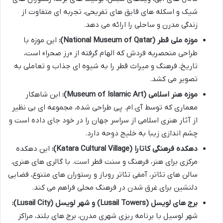
شیک و اسکله های قایق های تفریحی، تجربه ای متفاوت از
زندگی مدرن و ساحلی را ارائه می دهد.
موزه ملی قطر (National Museum of Qatar):
این موزه با
طراحی منحصربه فردش که الهام گرفته از «رز صحرا» است،
تاریخ، فرهنگ و میراث قطر را به شیوه ای جذاب و تعاملی به
تصویر می کشد.
موزه هنر اسلامی (Museum of Islamic Art):
این شاهکار
معماری که توسط آی.ام. پی طراحی شده، مجموعه ای بی نظیر
از آثار هنری اسلامی از سراسر جهان را در خود جای داده است و
چشم اندازی زیبا به خلیج دوحه دارد.
دهکده فرهنگی کاتارا (Katara Cultural Village):
این دهکده
مرکزی برای هنر، فرهنگ و سنت قطر است. با گالری های هنری،
سالن های تئاتر، آمفی تئاتر روباز و رستوران های متنوع، فضایی
دلنشین برای غرق شدن در فرهنگ محلی فراهم می کند.
برج های لویسل (Lusail Towers) و شهر لویسل (Lusail City):
شهر لوسیل با برنامه ریزی شهری مدرن، برج های بلند، مراکز