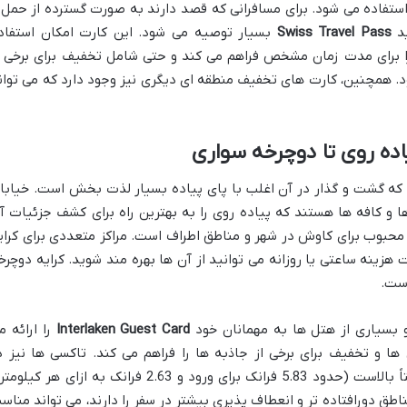
تفاده می شود. برای مسافرانی که قصد دارند به صورت گسترده از حمل 
ید
Swiss Travel Pass
بسیار توصیه می شود. این کارت امکان استفاد
 را برای مدت زمان مشخص فراهم می کند و حتی شامل تخفیف برای برخی ا
. همچنین، کارت های تخفیف منطقه ای دیگری نیز وجود دارد که می توان
اده روی تا دوچرخه سواری
که گشت و گذار در آن اغلب با پای پیاده بسیار لذت بخش است. خیابا
ا و کافه ها هستند که پیاده روی را به بهترین راه برای کشف جزئیات آ
 محبوب برای کاوش در شهر و مناطق اطراف است. مراکز متعددی برای کرای
ت هزینه ساعتی یا روزانه می توانید از آن ها بهره مند شوید. کرایه دوچرخ
و بسیاری از هتل ها به مهمانان خود
Interlaken Guest Card
را ارائه م
ها و تخفیف برای برخی از جاذبه ها را فراهم می کند. تاکسی ها نیز د
دسترس هستند، اما هزینه های آن ها نسبتاً بالاست (حدود 5.83 فرانک برای ورود و 2.63 فرانک به ازای هر کیل
ناطق دورافتاده تر و انعطاف پذیری بیشتر در سفر را دارند، می تواند مناس