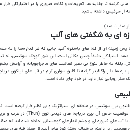
ل مالی گرفته تا جاذبه ها، تفریحات و نکات ضروری را در اختیارتان قرار م
شه از سوئیس داشته باشید.
وازه ای به شگفتی های آلپ
ا پس زمینه ای از قله های باشکوه آلپ، جایی که هر قدم شما را به سم
هد. اینترلاکن دقیقاً چنین مکانی است. این شهر کوچک سوئیسی، نه تنه
، بلکه به خاطر تنوع بی نظیر فعالیت های ماجراجویانه و آرامش بخش
 دره ها با پاراگلایدر گرفته تا قایق سواری آرام در آب های نیلگون دریاچ
یک سفر رویایی نیاز دارد، در خود جای داده است.
بیعی
تون برن سوئیس، در منطقه ای استراتژیک و بی نظیر قرار گرفته است. نا
این شهر، به معنای «میان دو دریاچه»، به موقعیت خاص آن بین دریاچه های دیدنی تون (Thun) در غر
ریاچه، با آب های فیروزه ای و چشم اندازهای کوهستانی احاطه شده اند که منظر
کن همچنین در دامنه ی شمالی رشته کوه های آلپ، از جمله قله های مشهو