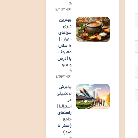
02/10/1404
بهترین
دیزی
سراهای
تهران |
۱۰ مکان
معروف
با آدرس
و منو
29/09/1404
پذیرش
تحصیلی
در
استرالیا |
راهنمای
جامع
(صفر تا
صد)