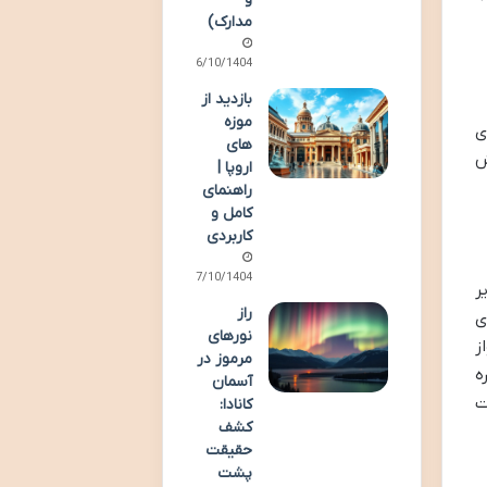
مدارک)
06/10/1404
بازدید از
موزه
ی
های
ش
اروپا |
راهنمای
کامل و
کاربردی
07/10/1404
ر
راز
ای
نورهای
ز
مرموز در
ه
آسمان
یت
کانادا:
کشف
حقیقت
پشت