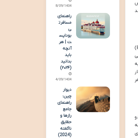
س
28/09/1404
د
راهنمای
مسافرت
ی
بوداپس
ت | هر
نزدیک ترین فرودگاه های بین المللی به اینترلاکن، فرودگاه زوریخ (ZRH)، فرودگاه ژنو (GVA) و فرودگاه برن (BRN)
آنچه
باید
ی
بدانید
به
(۲۰۲۴)
ار
ر
14/09/1404
دیوار
چین:
راهنمای
جامع
رازها و
دو
حقایق
 نقطه
ناگفته
Int بیشتر برای
(2024)