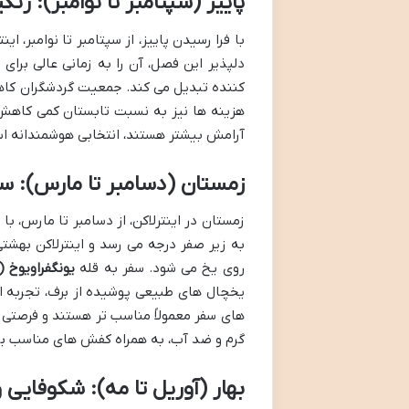
پاییز (سپتامبر تا نوامبر): ر
با فرا رسیدن پاییز، از سپتامبر تا نوامبر، 
دلپذیر این فصل، آن را به زمانی عالی برای
کننده تبدیل می کند. جمعیت گردشگران کاهش 
هزینه ها نیز به نسبت تابستان کمی کاهش 
آرامش بیشتر هستند، انتخابی هوشمندانه ا
زمستان (دسامبر تا مارس): س
زمستان در اینترلاکن، از دسامبر تا مارس، با
به زیر صفر درجه می رسد و اینترلاکن بهشت
روی یخ می شود. سفر به قله
یونگفراویوخ (Jungfraujoch)
یخچال های طبیعی پوشیده از برف، تجربه ا
های سفر معمولاً مناسب تر هستند و فرصتی ب
گرم و ضد آب، به همراه کفش های مناسب بر
بهار (آوریل تا مه): شکوفایی 