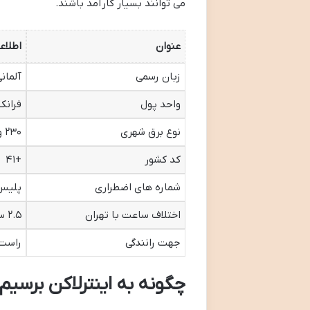
می توانند بسیار کارآمد باشند.
عنوان
اطلاع
زبان رسمی
آلمان
واحد پول
فرانک 
نوع برق شهری
۲۳۰ ولت، ۵۰ هرتز (پریز نوع J)
کد کشور
+۴۱
شماره های اضطراری
پلیس (۱۱۷)، آتش نشانی (۱۱۸)،
اختلاف ساعت با تهران
۲.۵ ساعت عقب تر
جهت رانندگی
راست
چگونه به اینترلاکن برسیم