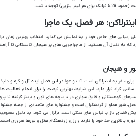
بنزین) توجه داشت.
اینترلاکن: هر فصل، یک ماجرا
صلی زیبایی های خاص خود را به نمایش می گذارد. انتخاب بهترین زمان برا
رد که به دنبال آن هستید، از ماجراجویی های پر هیجان تابستانی تا آرام
شور و هیجان
برای سفر به اینترلاکن است. آب و هوا در این فصل ایده آل و گرم و دلپذی
ای هوا معمولاً بین 18 تا 20 درجه سانتی گراد قرار دارد. این شرایط، بهترین فرصت را برای انجام فعالیت ه
یرهای کوهستانی و قایق سواری در دریاچه های تون و برینز گرفته تا پروا
ین فصل، شهر مملو از گردشگران است و جشنواره های متعددی از جمله جشنوار
 (William Tell) که یک نمایش فضای باز با لباس های سنتی است، برگزار می شود. به دلیل محبوب
دوره بالاترین حد خود را دارند و رزرو زودهنگام هتل و تورها ضروری است.