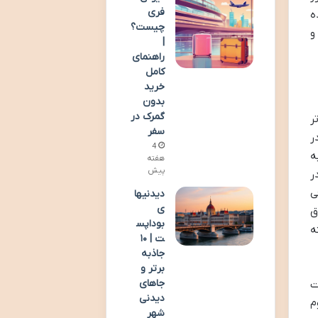
فری
ه
چیست؟
شین و
|
راهنمای
کامل
خرید
بدون
گمرک در
ر
سفر
ر
4
ه
هفته
پیش
ر
ی
دیدنیها
ی
ق
بوداپس
شته
ت | ۱۰
جاذبه
برتر و
جاهای
ت
دیدنی
ع لزوم
شهر