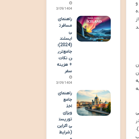
و
13/09/1404
ه
ز
راهنمای
مسافرت
د
ی
ایسلند
(2024):
جامع‌تری
ن نکات
ن
+ هزینه
سفر
ن
ه
13/09/1404
ه
راهنمای
جامع
اخذ
ی
ویزای
توریست
ر
ی اکراین
ومتر).
(شرایط
ب
و