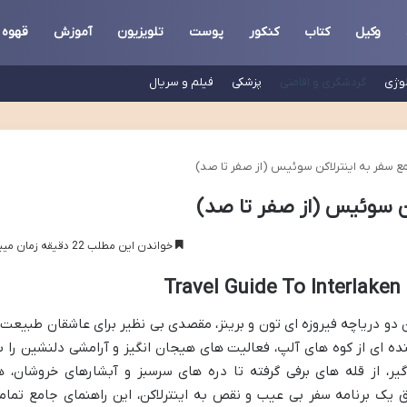
وکیل
کتاب
کنکور
پوست
تلویزیون
آموزش
قهوه
لوژی
گردشگری و اقامتی
پزشکی
فیلم و سریال
مع سفر به اینترلاکن سوئیس (از صفر تا صد)
کن سوئیس (از صفر تا صد)
خواندن این مطلب 22 دقیقه زمان میبرد
T
دو دریاچه فیروزه ای تون و برینز، مقصدی بی نظیر برای عاشقان طبیعت 
ه ای از کوه های آلپ، فعالیت های هیجان انگیز و آرامشی دلنشین را ب
یر، از قله های برفی گرفته تا دره های سرسبز و آبشارهای خروشان، ه
 یک برنامه سفر بی عیب و نقص به اینترلاکن، این راهنمای جامع تمام