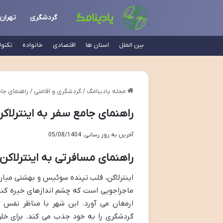
گردشگری
تهران
بین الملل
استان ها
اقتصادی
خانواده
تکنو
مجله پادینامگ
/
گردشگری و اقامتی
/
راهنمای جا
راهنمای جامع سفر به اینترلا
آخرین به روز رسانی: 05/08/1404
راهنمای مسافرتی به اینترلاکن ravel Guide To Interlaken
اینترلاکن، قلب تپنده سوئیس و بهشتی میان 
ماجراجویی است که چشم اندازهای خیره کنند
ارمغان می آورد. این شهر با مناظر نفس گ
گردشگری را به خود جذب می کند. برای خلق