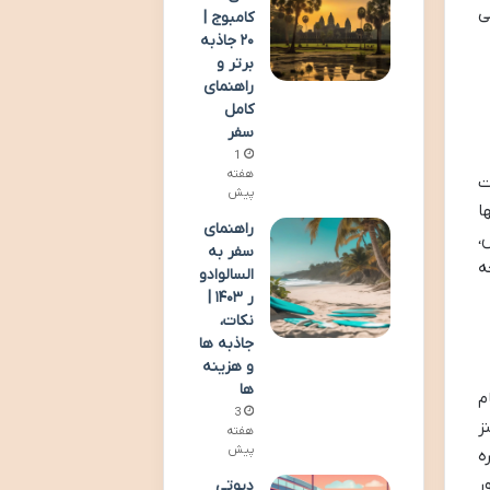
ی
کامبوج |
۲۰ جاذبه
برتر و
راهنمای
کامل
سفر
1
هفته
ت
پیش
ا
راهنمای
،
سفر به
ه
السالوادو
ر ۱۴۰۳ |
نکات،
جاذبه ها
و هزینه
ها
م
3
ب و برینز
هفته
پیش
ه
ر
دیوتی