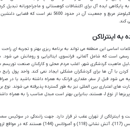
 به پایگاهی ایده آل برای اکتشافات کوهستانی و ماجراجویانه تبدیل کرد
است. مساحت تقریبی این شهر حدود 4.3 کیلومتر مربع و جمعیت آن در حدود 5600 نفر است که فضایی دلن
 کند.
 به اینترلاکن
طلاعات اساسی این منطقه می تواند به برنامه ریزی بهتر و تجربه ای راحت ت
سمی است که شامل آلمانی، فرانسوی، ایتالیایی و رومانش می شود. د
به دلیل ماهیت گردشگری شهر، اغلب مردم محلی و کارکنان صنعت توریسم ب
کردن با آن ها برای گردشگران مشکلی ایجاد نمی کند. واحد پول رایج د
می شود قبل از سفر، مقداری فرانک به همراه داشته باشید یا در صراف
کارت های اعتباری بین المللی نیز به طور گسترده پذیرفته می شوند. نوع بر
شهری 230 ولت با فرکانس 50 هرتز است و پریزها از نوع J هستند، بنابراین بهتر است مبدل مناسب را به همراه دا
ت و اینترلاکن از تهران عقب تر قرار دارد. جهت رانندگی در سوئیس سم
راست است. شماره های اضطراری شامل پلیس (117)، آتش نشانی (118) و آمبولانس (144) هستند که در مواق