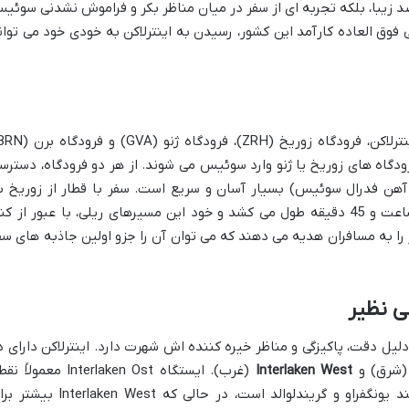
صد زیبا، بلکه تجربه ای از سفر در میان مناظر بکر و فراموش نشدنی سوئی
وق العاده کارآمد این کشور، رسیدن به اینترلاکن به خودی خود می توان
رودگاه های زوریخ یا ژنو وارد سوئیس می شوند. از هر دو فرودگاه، دسترس
رلاکن از طریق شبکه ریلی SBB (راه آهن فدرال سوئیس) بسیار آسان و سریع است. سفر با قطار از زوریخ 
اینترلاکن حدود 2 ساعت و از ژنو حدود 2 ساعت و 45 دقیقه طول می کشد و خود این مسیرهای ریلی، با عبور از کن
را به مسافران هدیه می دهند که می توان آن را جزو اولین جاذبه های سف
ی نظیر
س (SBB) در جهان به دلیل دقت، پاکیزگی و مناظر خیره کننده اش شهرت دارد. اینترلاکن دارای 
شرق) و
Interlaken West
(غرب). ایستگاه Interlaken Ost معمولاً
عزیمت برای سفر به مناطق کوهستانی مانند یونگفراو و گریندلوالد است، در حالی که erlaken West