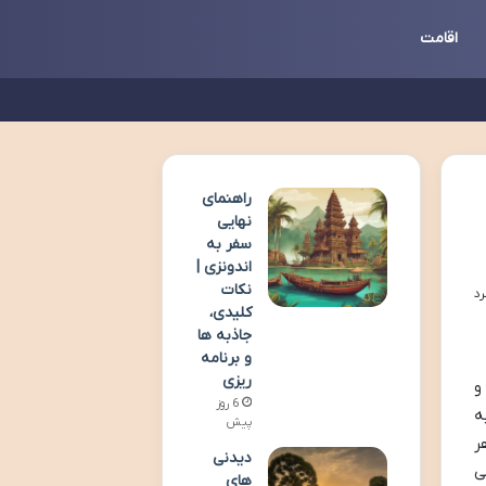
اقامت
راهنمای
نهایی
سفر به
اندونزی |
نکات
کلیدی،
جاذبه ها
و برنامه
ریزی
و
6 روز
ه
پیش
ر
دیدنی
ی
های