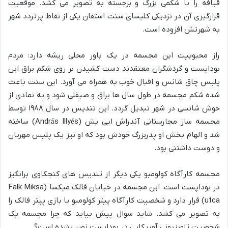
قیافه را با شکمی بزرگ و برجسته به تصویر می کشد. موقعیت
قرارگیری آن در نزدیکی کلیسای سنت استفان یکی از نقاط پرتردد شهر
به شهرتش افزوده است.
راز محبوبیت این مجسمه در یک باور محلی ریشه دارد: مردم
بوداپست و گردشگران معتقدند دست کشیدن بر روی شکم براق این
پلیس چاق شانس و اقبال خوب به همراه می آورد. این سنت باعث
شده شکم مجسمه در طول سال ها براق و صیقلی شود و به نمادی از
خوش شانسی در شهر تبدیل گردد. این تندیس در سال ۱۹۸۸ توسط
مجسمه ساز مجارستانی آندراش ایی یش (András Illyés) ساخته
شد و الهام بخش او پدربزرگ خودش بود که او نیز یک پلیس مهربان
و دوست داشتنی بود.
مجسمه کارآگاه کولومبو یکی دیگر از تندیس های کنجکاوی برانگیز
در بوداپست است. این مجسمه در خیابان فالک میکسا (Falk Miksa
utca) قرار دارد و شخصیت کارآگاه پیتر کولومبو با بازی پیتر فالک را
به تصویر می کشد. شاید سوال پیش بیاید که چرا مجسمه یک
شخصیت تلویزیونی آمریکایی در بوداپست نصب شده است؟