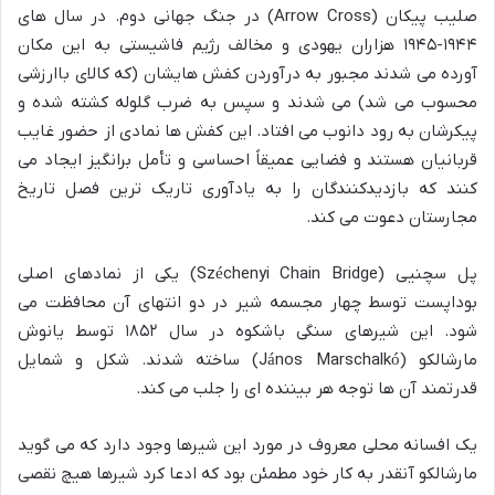
صلیب پیکان (Arrow Cross) در جنگ جهانی دوم. در سال های
۱۹۴۴-۱۹۴۵ هزاران یهودی و مخالف رژیم فاشیستی به این مکان
آورده می شدند مجبور به درآوردن کفش هایشان (که کالای باارزشی
محسوب می شد) می شدند و سپس به ضرب گلوله کشته شده و
پیکرشان به رود دانوب می افتاد. این کفش ها نمادی از حضور غایب
قربانیان هستند و فضایی عمیقاً احساسی و تأمل برانگیز ایجاد می
کنند که بازدیدکنندگان را به یادآوری تاریک ترین فصل تاریخ
مجارستان دعوت می کند.
پل سچنیی (Széchenyi Chain Bridge) یکی از نمادهای اصلی
بوداپست توسط چهار مجسمه شیر در دو انتهای آن محافظت می
شود. این شیرهای سنگی باشکوه در سال ۱۸۵۲ توسط یانوش
مارشالکو (János Marschalkó) ساخته شدند. شکل و شمایل
قدرتمند آن ها توجه هر بیننده ای را جلب می کند.
یک افسانه محلی معروف در مورد این شیرها وجود دارد که می گوید
مارشالکو آنقدر به کار خود مطمئن بود که ادعا کرد شیرها هیچ نقصی