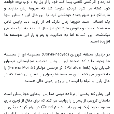
ندارند و اگر کسی نقصی پیدا کند خود را از پل به دانوب پرت خواهد
کرد. گفته می شود کودکی متوجه شد که شیرها زبان ندارند و
مارشالکو نیز طبق وعده خودکشی کرد. با این حال این داستان تنها
یک افسانه است. شیرها زبان دارند اما از زاویه دید پایین قابل
مشاهده نیست و یانوش مارشالکو نیز سال ها بعد به مرگ طبیعی
درگذشت. این افسانه اما به جذابیت و رمز و راز این مجسمه ها
افزوده است.
در نزدیکی منطقه کوروین (Corvin-negyed) مجموعه ای از مجسمه
ها وجود دارد که صحنه ای از رمان محبوب مجارستانی «پسران
خیابان پل» (Pál utcai fiúk) اثر فرنتس مولنار (Ferenc Molnár) را
به تصویر می کشد. این مجسمه ها پسرانی را نشان می دهند که در
حال بازی با تیله یا ایستادن بر روی زمینی خالی هستند.
این رمان که بخشی از برنامه درسی مدارس ابتدایی مجارستان است
داستان گروهی از پسران را روایت می کند که برای دفاع از زمین بازی
محبوب خود (یک زمین بایر به نام Grund) در برابر گروه دیگری از
پسران می جنگند. این مجسمه ها یادبودی از این داستان کلاسیک