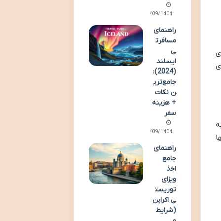
13/09/1404
راهنمای
مسافرت
ی
ی
ایسلند
ی
(2024):
جامع‌تری
ن نکات
+ هزینه
سفر
ه
13/09/1404
ها
راهنمای
جامع
اخذ
ویزای
توریست
ی اکراین
(شرایط
و