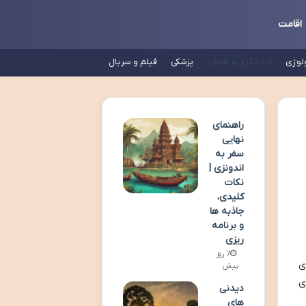
اقامت
لوژی
گردشگری و اقامتی
پزشکی
فیلم و سریال
راهنمای
نهایی
سفر به
اندونزی |
نکات
کلیدی،
جاذبه ها
و برنامه
ریزی
7 روز
ی
پیش
ی
دیدنی
های