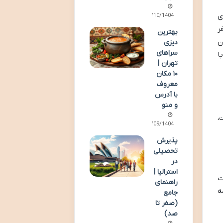
ی
02/10/1404
ر
بهترین
ن
دیزی
سراهای
ا
تهران |
۱۰ مکان
معروف
با آدرس
و منو
،
29/09/1404
پذیرش
تحصیلی
در
استرالیا |
ت
راهنمای
ه
جامع
(صفر تا
صد)