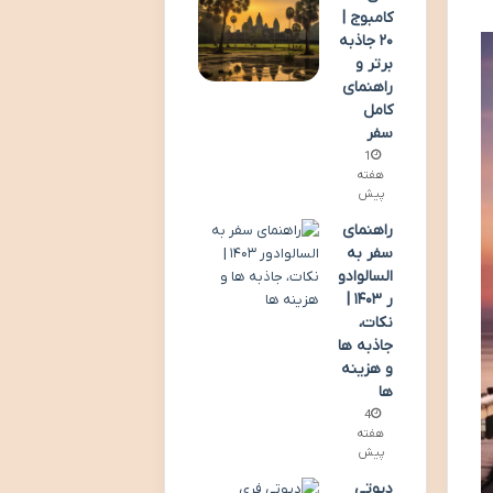
کامبوج |
۲۰ جاذبه
برتر و
راهنمای
کامل
سفر
1
هفته
پیش
راهنمای
سفر به
السالوادو
ر ۱۴۰۳ |
نکات،
جاذبه ها
و هزینه
ها
4
هفته
پیش
دیوتی