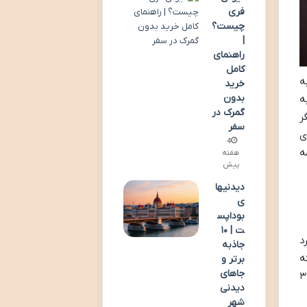
فری
چیست؟
|
راهنمای
کامل
ه
خرید
بدون
ه
گمرک در
ر
سفر
ی
4
ه
هفته
پیش
دیدنیها
ی
بوداپس
ت | ۱۰
د
جاذبه
ه
برتر و
جاهای
 شود. شهر وان با قدمتی حدود ۳۴۰۰
دیدنی
شهر