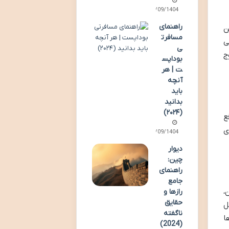
28/09/1404
راهنمای
ن
مسافرت
ی
ی
ج
بوداپس
ت | هر
آنچه
باید
بدانید
(۲۰۲۴)
ع
ی
14/09/1404
دیوار
چین:
راهنمای
جامع
ن،
رازها و
حقایق
ل
ناگفته
ا
(2024)