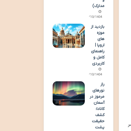
مدارک)
06/10/1404
بازدید از
موزه
های
اروپا |
راهنمای
کامل و
کاربردی
07/10/1404
راز
نورهای
مرموز در
آسمان
کانادا:
کشف
حقیقت
ر
پشت