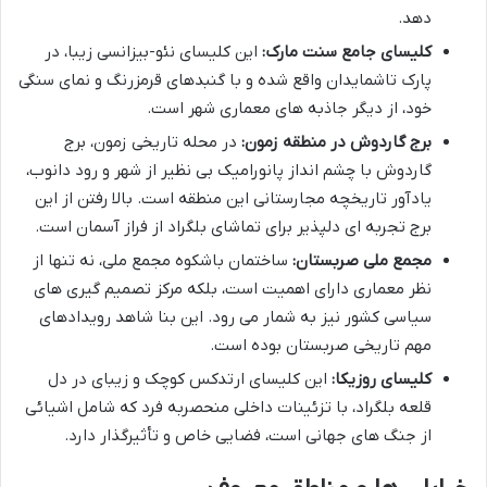
دهد.
کلیسای جامع سنت مارک:
این کلیسای نئو-بیزانسی زیبا، در
پارک تاشمایدان واقع شده و با گنبدهای قرمزرنگ و نمای سنگی
خود، از دیگر جاذبه های معماری شهر است.
برج گاردوش در منطقه زمون:
در محله تاریخی زمون، برج
گاردوش با چشم انداز پانورامیک بی نظیر از شهر و رود دانوب،
یادآور تاریخچه مجارستانی این منطقه است. بالا رفتن از این
برج تجربه ای دلپذیر برای تماشای بلگراد از فراز آسمان است.
مجمع ملی صربستان:
ساختمان باشکوه مجمع ملی، نه تنها از
نظر معماری دارای اهمیت است، بلکه مرکز تصمیم گیری های
سیاسی کشور نیز به شمار می رود. این بنا شاهد رویدادهای
مهم تاریخی صربستان بوده است.
کلیسای روزیکا:
این کلیسای ارتدکس کوچک و زیبای در دل
قلعه بلگراد، با تزئینات داخلی منحصربه فرد که شامل اشیائی
از جنگ های جهانی است، فضایی خاص و تأثیرگذار دارد.