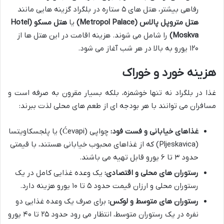
رفاهی بیشتر، هتل های ۵ ستاره در بلگراد گزینه هایی مانند
هتل متروپل پالاس (Metropol Palace)
یا
هتل مسکو (Hotel
Moskva)
را شامل می شوند. هزینه اقامت در این هتل ها از
۱۲۰ یورو به بالا در هر شب آغاز می شود.
هزینه خورد و خوراک
غذا در بلگراد نه تنها خوشمزه، بلکه بسیار مقرون به صرفه است و
مسافران می توانند با هر بودجه ای از طعم های محلی لذت ببرند:
غذاهای خیابانی و فست فود:
چواپی (Ćevapi) یا پلجسکاویتسا
(Pljeskavica) که از غذاهای محبوب خیابانی هستند، با قیمتی
حدود ۳ تا ۶ یورو قابل تهیه می باشند.
رستوران های محلی و اقتصادی:
یک وعده غذایی کامل در یک
رستوران محلی و ارزان قیمت حدود ۵ تا ۱۰ یورو هزینه دارد.
رستوران های متوسط و لوکس:
برای صرف یک وعده غذایی دو
نفره در یک رستوران متوسط، انتظار می رود حدود ۲۵ تا ۴۰ یورو