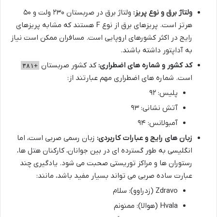
ولتاژ برق و نوع پریز:
ولتاژ برق در صربستان ۲۳۰ ولت و ۵۰
هرتز است. پریزهای برق از نوع F هستند که مشابه پریزهای
رایج در اکثر کشورهای اروپایی است. مسافران ممکن است نیاز
به آداپتور داشته باشند.
کد کشور و شماره های اضطراری:
کد کشور صربستان
+۳۸۱
است. شماره های اضطراری مهم عبارتند از:
پلیس: ۹۲
آتش نشانی: ۹۳
آمبولانس: ۹۴
زبان های رایج و عبارات کاربردی:
زبان رسمی صربی است، اما
انگلیسی به طور گسترده ای در بین جوانان، کارکنان هتل ها،
رستوران ها و مراکز توریستی صحبت می شود. یادگیری چند
عبارت ساده صربی می تواند بسیار مفید باشد، مانند:
Zdravo (زدراوو): سلام
Hvala (هوالا): ممنونم