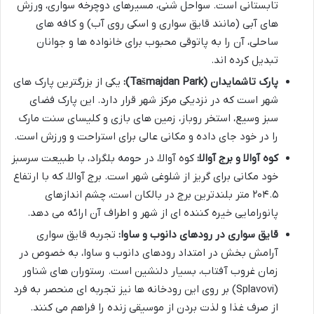
تابستانی است. سواحل شنی، مسیرهای دوچرخه سواری، ورزش
های آبی (مانند قایق سواری و اسکی روی آب) و کافه های
ساحلی، آن را به پاتوقی محبوب برای خانواده ها و جوانان
تبدیل کرده اند.
پارک تاشمایدان (Tašmajdan Park):
یکی از بزرگترین پارک های
شهر است که در نزدیکی مرکز شهر قرار دارد. این پارک فضای
سبز وسیع، استخر روباز، زمین های بازی و کلیسای سنت مارک
را در خود جای داده و مکانی عالی برای استراحت و ورزش است.
کوه آوالا و برج آوالا:
کوه آوالا، در حومه بلگراد، با طبیعت سرسبز
خود مکانی برای گریز از شلوغی شهر است. برج آوالا، که با ارتفاع
۲۰۴.۵ متر بلندترین برج در بالکان است، چشم اندازهای
پانورامایی خیره کننده ای از شهر و اطراف آن ارائه می دهد.
قایق سواری در رودهای دانوب و ساوا:
تجربه قایق سواری
آرامش بخش در امتداد رودهای دانوب و ساوا، به خصوص در
زمان غروب آفتاب، بسیار دلنشین است. رستوران های شناور
(Splavovi) بر روی این رودخانه ها نیز تجربه ای منحصر به فرد
از صرف غذا و لذت بردن از موسیقی زنده را فراهم می کنند.