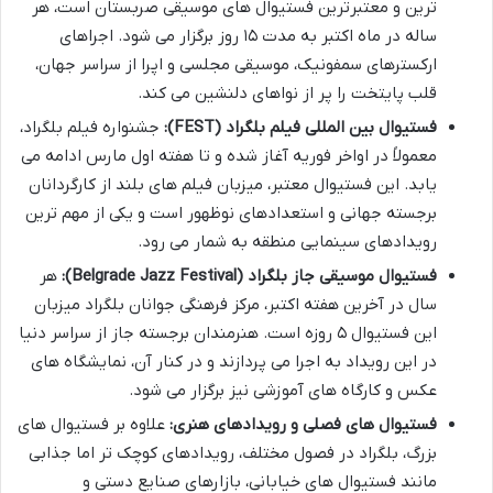
ترین و معتبرترین فستیوال های موسیقی صربستان است، هر
ساله در ماه اکتبر به مدت ۱۵ روز برگزار می شود. اجراهای
ارکسترهای سمفونیک، موسیقی مجلسی و اپرا از سراسر جهان،
قلب پایتخت را پر از نواهای دلنشین می کند.
فستیوال بین المللی فیلم بلگراد (FEST):
جشنواره فیلم بلگراد،
معمولاً در اواخر فوریه آغاز شده و تا هفته اول مارس ادامه می
یابد. این فستیوال معتبر، میزبان فیلم های بلند از کارگردانان
برجسته جهانی و استعدادهای نوظهور است و یکی از مهم ترین
رویدادهای سینمایی منطقه به شمار می رود.
فستیوال موسیقی جاز بلگراد (Belgrade Jazz Festival):
هر
سال در آخرین هفته اکتبر، مرکز فرهنگی جوانان بلگراد میزبان
این فستیوال ۵ روزه است. هنرمندان برجسته جاز از سراسر دنیا
در این رویداد به اجرا می پردازند و در کنار آن، نمایشگاه های
عکس و کارگاه های آموزشی نیز برگزار می شود.
فستیوال های فصلی و رویدادهای هنری:
علاوه بر فستیوال های
بزرگ، بلگراد در فصول مختلف، رویدادهای کوچک تر اما جذابی
مانند فستیوال های خیابانی، بازارهای صنایع دستی و