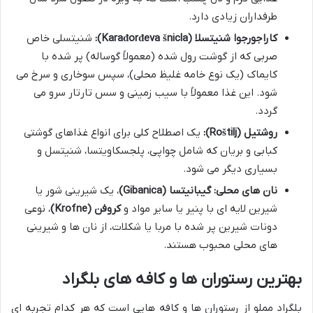
طرفداران زیادی دارد.
کاراجورجوا شنیتسلا (Karađorđeva šnicla):
شنیتسلی خاص
صربی که از گوشت رول شده (معمولاً گوساله) پر شده با
کایماک (یک نوع خامه غلیظ محلی)، سپس سوخاری و سرخ می
شود. این غذا معمولاً با سیب زمینی و سس تارتار سرو می
گردد.
روشتیل (Roštilj):
یک اصطلاح کلی برای انواع غذاهای گوشتی
کبابی و بریان که شامل چواپی، پلجسکاویتسا، شنیتسل و
بسیاری دیگر می شود.
نان های محلی:
گیبانیتسا (Gibanica)
، یک شیرینی شور یا
شیرین لایه ای با پنیر یا سایر مواد و
کروفن (Krofne)
، نوعی
دونات شیرین پر شده با مربا یا شکلات، از نان ها و شیرینی
های محلی محبوب هستند.
بهترین رستوران ها و کافه های بلگراد
بلگراد مملو از رستوران ها و کافه هایی است که هر کدام تجربه ای