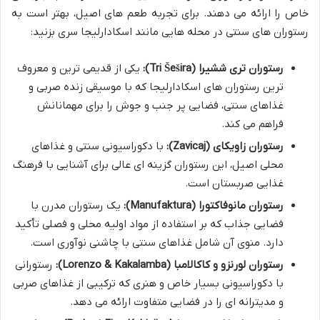
خاص را ارائه می دهند. برای تجربه طعم های اصیل، بهتر است به
رستوران های سنتی در محله هایی مانند اسکادارلیجا سری بزنید:
رستوران تری ششیرا (Tri Šešira):
یکی از قدیمی ترین و معروف
ترین رستوران های اسکادارلیجا که با موسیقی زنده صربی و
غذاهای سنتی، فضایی پر جنب و جوش را برای مهمانانش
فراهم می کند.
رستوران زاویکای (Zavicaj):
با دکوراسیونی سنتی و غذاهای
محلی اصیل، این رستوران گزینه ای عالی برای آشنایی با فرهنگ
غذایی صربستان است.
رستوران مانوفاکتورا (Manufaktura):
یک رستوران مدرن با
فضایی جذاب که بر استفاده از مواد اولیه محلی و فصلی تأکید
دارد. منوی آن شامل غذاهای سنتی با چاشنی نوآوری است.
رستوران لورنزو و کاکالامبا (Lorenzo & Kakalamba):
رستورانی
با دکوراسیونی بسیار خاص و هنری که ترکیبی از غذاهای صربی
و مدیترانه ای را در فضایی متفاوت ارائه می دهد.