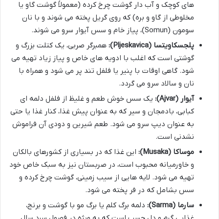
های کوچک و آب دار گوشت چرخ کرده (معمولاً گوشت گاو یا
مخلوطی از گاو و بره) که روی گریل پخته می شوند و با نان
سومون (Somun)، پیاز خام و سس آیوار سرو می شوند.
پلجسکاویتسا (Pljeskavica):
همبرگر صربی، یک کتلت بزرگ و
گوشتی است که اغلب با ادویه های خاص و پیاز زیاد تهیه می
شود. گاهی اوقات با پنیر یا فلفل تند پر می شود و همراه با
نان و سالاد سرو می گردد.
آیوار (Ajvar):
یک سس خوش طعم و غلیظ از فلفل دلمه ای
کبابی، بادمجان و سیر که به عنوان پیش غذا، کنار غذا یا حتی
به عنوان دیپ سرو می شود. طعم شیرین و دودی آن فراموش
نشدنی است.
موساکا (Musaka):
این غذا که در بسیاری از کشورهای بالکان
و خاورمیانه محبوب است، در صربستان نیز به سبک خاص خود
تهیه می شود. لایه هایی از سیب زمینی، گوشت چرخ کرده و
سس بشامل که در فر پخته می شود.
سارما (Sarma):
دلمه برگ کلم یا برگ مو با گوشت و برنج،
غذایی گرم و دل چسب است که به ویژه در فصول سرد سال