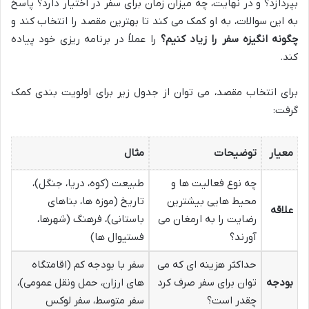
بپردازد؟ و در نهایت، چه میزان زمان برای سفر در اختیار دارد؟ پاسخ
به این سوالات، به او کمک می کند تا بهترین مقصد را انتخاب کند و
چگونه انگیزه سفر را زیاد کنیم؟
را عملاً در برنامه ریزی خود پیاده
کند.
برای انتخاب مقصد، می توان از جدول زیر برای اولویت بندی کمک
گرفت:
معیار
توضیحات
مثال
چه نوع فعالیت ها و
طبیعت (کوه، دریا، جنگل)،
محیط هایی بیشترین
تاریخ (موزه ها، بناهای
علاقه
رضایت را به ارمغان می
باستانی)، فرهنگ (شهرها،
آورند؟
فستیوال ها)
حداکثر هزینه ای که می
سفر با بودجه کم (اقامتگاه
بودجه
توان برای سفر صرف کرد
های ارزان، حمل ونقل عمومی)،
چقدر است؟
سفر متوسط، سفر لوکس