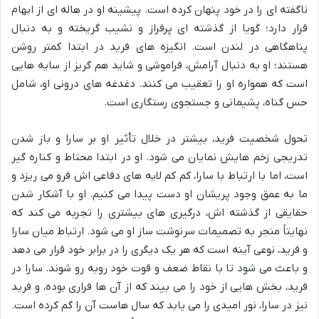
ناگفته ای را در خود پنهان کرده است. پیشینه او در هاله ای از ابهام
قرار دارد؛ گویا از گذشته ای پرفراز و نشیب گریخته و به دنبال
پناهگاهی در لندن است. انگیزه های فرید در ابتدا کمتر روشن
هستند؛ او به دنبال آرامش، فراموشی و شاید هم گریز از سایه هایی
است که همواره او را تعقیب می کنند. دغدغه های درونی او، شامل
حس گناه، پشیمانی و جستجوی رستگاری است.
تحول شخصیت فرید، بیشتر در خلال تأثیر او بر سارا و باز شدن
تدریجی زخم هایش نمایان می شود. او در ابتدا محتاط و کناره گیر
است، اما با ارتباط با سارا، کم کم لایه های دفاعی اش فرو می ریزد و
ما به عمق وجود پریشان او دست پیدا می کنیم. او با آشکار شدن
حقایقی از گذشته اش، درگیری های بیشتری را تجربه می کند که
نهایتاً منجر به تصمیمات سرنوشت ساز او می شود. ارتباط میان سارا
و فرید، نوعی آینه است که هر یک دیگری را در برابر خود قرار می دهد
و باعث می شود تا با نقاط ضعف و قوت خود روبه رو شوند. سارا در
فرید، بخش هایی از خود را می بیند که از آن ها فراری بوده، و فرید
نیز در سارا، نور امیدی را می یابد که سال هاست آن را گم کرده است.