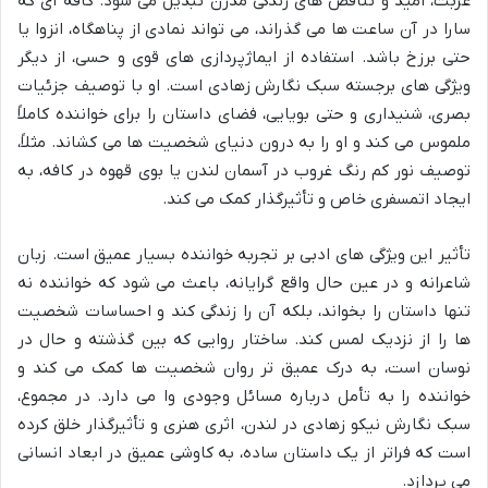
غربت، امید و تناقض های زندگی مدرن تبدیل می شود. کافه ای که
سارا در آن ساعت ها می گذراند، می تواند نمادی از پناهگاه، انزوا یا
حتی برزخ باشد. استفاده از ایماژپردازی های قوی و حسی، از دیگر
ویژگی های برجسته سبک نگارش زهادی است. او با توصیف جزئیات
بصری، شنیداری و حتی بویایی، فضای داستان را برای خواننده کاملاً
ملموس می کند و او را به درون دنیای شخصیت ها می کشاند. مثلاً،
توصیف نور کم رنگ غروب در آسمان لندن یا بوی قهوه در کافه، به
ایجاد اتمسفری خاص و تأثیرگذار کمک می کند.
تأثیر این ویژگی های ادبی بر تجربه خواننده بسیار عمیق است. زبان
شاعرانه و در عین حال واقع گرایانه، باعث می شود که خواننده نه
تنها داستان را بخواند، بلکه آن را زندگی کند و احساسات شخصیت
ها را از نزدیک لمس کند. ساختار روایی که بین گذشته و حال در
نوسان است، به درک عمیق تر روان شخصیت ها کمک می کند و
خواننده را به تأمل درباره مسائل وجودی وا می دارد. در مجموع،
سبک نگارش نیکو زهادی در لندن، اثری هنری و تأثیرگذار خلق کرده
است که فراتر از یک داستان ساده، به کاوشی عمیق در ابعاد انسانی
می پردازد.