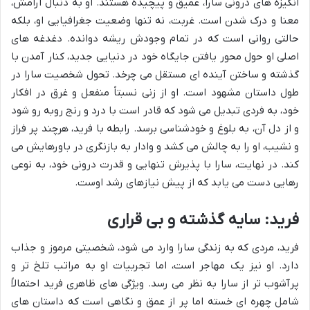
انگیزه های درونی سارا، عمیق و پیچیده هستند. او به دنبال آرامش،
معنا و درک شدن است. غربت، نه تنها وضعیت جغرافیایی او، بلکه
حالتی روانی است که در تمام وجودش ریشه دوانده. دغدغه های
اصلی او حول محور یافتن جایگاه خود در دنیایی جدید، کنار آمدن با
گذشته و ساختن آینده ای مستقل می چرخد. تحول شخصیت سارا در
طول داستان مشهود است. او از زنی نسبتاً منفعل و غرق در افکار
خود، به فردی تبدیل می شود که قادر است با درد و رنج روبه رو شود
و از دل آن، به بلوغ و خودشناسی برسد. رابطه با فرید، هرچند پر فراز
و نشیب، او را به چالش می کشد و وادار به بازنگری در باورهایش می
کند. در نهایت، سارا با پذیرش تنهایی و قدرت درونی خود، به نوعی
رهایی دست می یابد که از پیش نیازهای رشد اوست.
فرید: سایه گذشته و بی قراری
فرید، مردی که به زندگی سارا وارد می شود، شخصیتی مرموز و جذاب
دارد. او نیز یک مهاجر است، اما تجربیات او به مراتب تلخ تر و
پرآشوب تر از سارا به نظر می رسد. ویژگی های ظاهری فرید احتمالاً
شامل چهره ای خسته اما پر از عمق و نگاهی است که داستان های