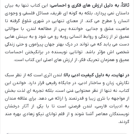
ثالثاً، به دلیل ارزش های فکری و احساسی:
این کتاب تنها به بیان
داستان نمی پردازد، بلکه به گونه ای ظریف، مسائل فلسفی و وجودی
انسان را مطرح می کند. از معنای تنهایی در شهری شلوغ گرفته تا
ماهیت عشق و جدایی. خواننده پس از مطالعه لندن، با سوالاتی
عمیق تر از زندگی و روابط انسانی روبه رو می شود و به بینش هایی
دست می یابد که می تواند در درک بهتر جهان پیرامون و حتی زندگی
شخصی اش مؤثر باشد. توانایی نویسنده در برانگیختن احساسات
عمیق و همزمان تحریک فکر، از ارزش های اصلی این کتاب است.
در نهایت، به دلیل کیفیت ادبی بالا:
لندن اثری است که از نظر سبک
نگارش، زبان و ساختار ادبی، در جایگاه رفیعی قرار دارد. خواندن این
کتاب، نه تنها از نظر محتوایی غنی است، بلکه تجربه ای لذت بخش
از مواجهه با نثری زیبا و قدرتمند را ارائه می دهد. برای علاقه مندان
به ادبیات فارسی، لندن فرصتی است تا با یکی از آثار درخشان
نویسندگان معاصر آشنا شوند و از قلم توانای نیکو زهادی بهره مند
گردند.