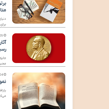
متا
برای
05
آثا
رسی
جایزه
محبو
04
نمو
پارا
می‌کن