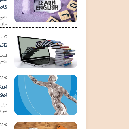
کام
تقوی
برای
05
تاث
کتاب
الکت
05
بیو
برای
سر د
05