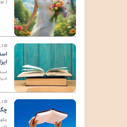
( نو
3 روز پیش
استق
ایرا
استقب
ادبیا
3 روز پیش
چگو
چگون
اون 