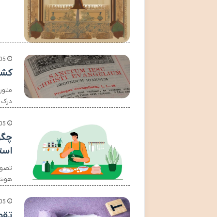
05
کشف
متون
درک 
05
چگو
است
تصور
هوشم
05
تقو