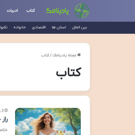
کتاب
ادبیات
بین الملل
استان ها
اقتصادی
خانواده
تکنو
مجله پادینامگ
/
کتاب
کتاب
3 روز پیش
راز
خلاص