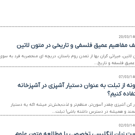
20/03/14
 مفاهیم عمیق فلسفی و تاریخی در متون لاتین
 لاتین، میراثی گران بها از تمدن روم باستان، دریچه ای منحصربه فرد به سوی
عمیق فلسفه و تاریخ…
07/03/14
نه از تبلت به عنوان دستیار آشپزی در آشپزخانه
فاده کنیم؟
 کن آشپزی چقدر آسون‌تر، منظم‌تر و لذت‌بخش‌تر میشه اگه یه دستیار
ند و همیشه در دسترس داشته باشی! تبلت…
02/03/14
یت زبان انگلیسی تخصصی با مطالعه متون علوم