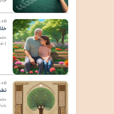
فرات
4 هفته پیش
خلا
خلاص
) نق
4 هفته پیش
تطب
خلاص
پاید