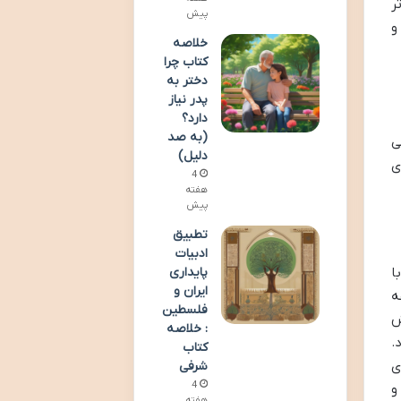
ر
پیش
و
خلاصه
کتاب چرا
دختر به
پدر نیاز
دارد؟
(به صد
ی
دلیل)
ی
4
هفته
پیش
تطبیق
ادبیات
پایداری
ا
ایران و
ه
فلسطین
ش
: خلاصه
.
کتاب
ی
شرفی
4
و
هفته