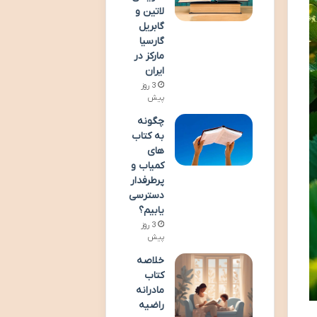
لاتین و
گابریل
گارسیا
مارکز در
ایران
3 روز
پیش
چگونه
به کتاب
های
کمیاب و
پرطرفدار
دسترسی
یابیم؟
3 روز
پیش
خلاصه
کتاب
مادرانه
راضیه