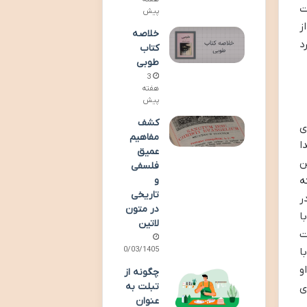
ت
پیش
ز
خلاصه
د
کتاب
طوبی
3
هفته
پیش
کشف
ی
مفاهیم
ا
عمیق
ن
فلسفی
ه
و
تاریخی
ر
در متون
ا
لاتین
ت
20/03/1405
ا
و
چگونه از
تبلت به
ی
عنوان