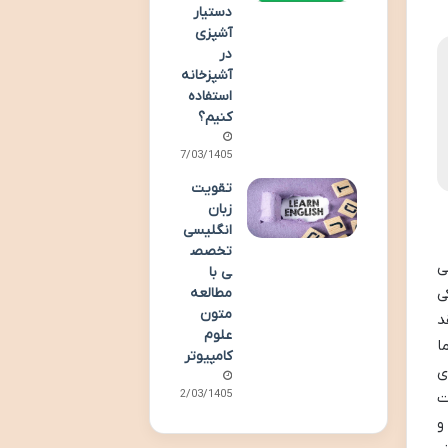
دستیار
آشپزی
در
آشپزخانه
استفاده
کنیم؟
07/03/1405
تقویت
زبان
انگلیسی
تخصص
ی
ی با
مطالعه
ی
متون
د
علوم
ا
کامپیوتر
ی
02/03/1405
ت
و