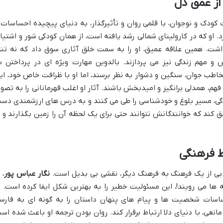
از عمق دل
 کودک و نوجوان، با قلمی روان و تأثیرگذار، به دنیای پیچیده احساسات 
 او که در کارولینای شمالی رشد یافته است، از همان کودکی شور و اشتیا
شت. همین علاقه عمیق، او را به سمت خلق آثاری سوق داد که نه تنه
 مهم زندگی نیز می پردازند. بالدوین مهارت ویژه ای در پرداختن ب
خاطب جوان، سنگین و دشوار به نظر برسند، اما او با ظرافت خاص خود، ای
فهم، همدلی برانگیز و امیدبخش باشند. آثار او اغلب قهرمانانی را به تصوی
دگی، مسیر بلوغ و خودشناسی را طی می کنند و به درس های ارزشمندی دس
ق کند که خوانندگانش نتوانند حتی برای یک لحظه آن را زمین بگذارند و ب
اط فرهنگی
دبی از یک فرهنگ به فرهنگ دیگر، نقشی بی بدیل است.
نگار عباس پور
، 
 ها می رویند!، این مسئولیت خطیر را به بهترین شکل ایفا کرده است. ا
اسات شخصیت ها و پیام های پنهان داستان را به گونه ای به فارس
انعی، با دنیای دلا ارتباط برقرار کند. روان بودن ترجمه او باعث شده اس