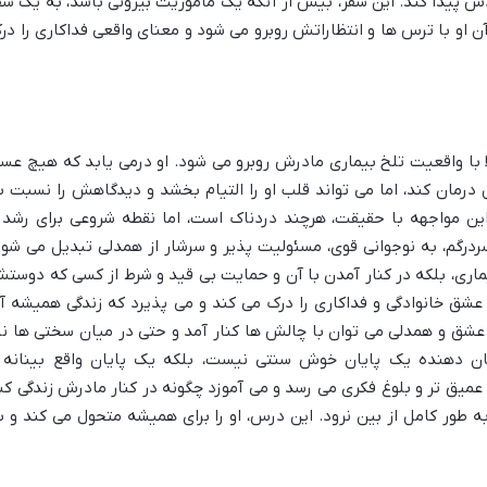
دش پیدا کند. این سفر، بیش از آنکه یک مأموریت بیرونی باشد، به یک سف
ن او با ترس ها و انتظاراتش روبرو می شود و معنای واقعی فداکاری را در
ا با واقعیت تلخ بیماری مادرش روبرو می شود. او درمی یابد که هیچ عس
 درمان کند، اما می تواند قلب او را التیام بخشد و دیدگاهش را نسبت ب
ین مواجهه با حقیقت، هرچند دردناک است، اما نقطه شروعی برای رشد 
ردرگم، به نوجوانی قوی، مسئولیت پذیر و سرشار از همدلی تبدیل می شود
ماری، بلکه در کنار آمدن با آن و حمایت بی قید و شرط از کسی که دوست
 عشق خانوادگی و فداکاری را درک می کند و می پذیرد که زندگی همیشه آ
 عشق و همدلی می توان با چالش ها کنار آمد و حتی در میان سختی ها نی
شان دهنده یک پایان خوش سنتی نیست، بلکه یک پایان واقع بینانه 
عمیق تر و بلوغ فکری می رسد و می آموزد چگونه در کنار مادرش زندگی کن
 به طور کامل از بین نرود. این درس، او را برای همیشه متحول می کند و ب