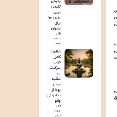
رحیمی –
کلیدی
ی
ترین
ن
درس ها
برای
ی
مادران
2
هفته
پیش
ه
ی
خلاصه
کامل
ت
کتاب
سرگذش
ت
شاکیه
مونی
بودا از
ی
نیکیو نی
ق
وانو
2
هفته
پیش