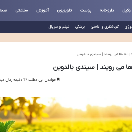
وکیل
داروخانه
پوست
تلویزیون
آموزش
سلامتی
صنع
لوژی
گردشگری و اقامتی
پزشکی
فیلم و سریال
وانه ها می رویند | سیندی بالدوین
ها می رویند | سیندی بالدوین
خواندن این مطلب 17 دقیقه زمان میبرد