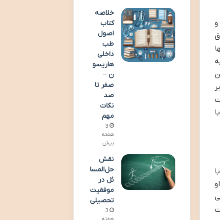
خلاصه
و
کتاب
اصول
ق
طب
ا
داخلی
ه
هاریسو
ن
ن –
صفر تا
ر
صد
ت
نکات
ا
مهم
3
هفته
پیش
نقش
حل‌المسا
با
ئل در
و
موفقیت
ی
تحصیلی
ت
3
هفته