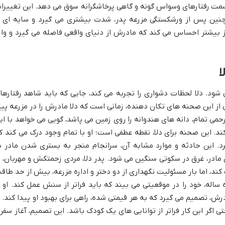
 سمت رفتارهای وسواس گونه و گاهی پرخاشگرانه سوق می دهد. این تغییرا
مچنین پس از ورشکستگی مزرعه پدر، شدت بیشتری می گیرد و سایه ای ا
 روز بیشتر احساس می کند که مادرش از دنیای واقعی فاصله می گیرد و وار
ا
 شود. دلا لحظات دشواری را تجربه می کند، جایی که باید شاهد رفتارها
ز این صحنه های تکان دهنده، زمانی است که دلا مادرش را در مزرعه پید
حمی تمام، دانه های هندوانه را روی زمین می پاشد، گویی می خواهد با ای
د. این صحنه برای دلا، نقطه عطفی است؛ او با تمام وجود درک می کند ک
رد. این حادثه و موارد مشابه آن، سرانجام منجر به بستری شدن مادر د
مادر، غرق در سکوتی سنگین می شود. پدر دلا، مردی زحمتکش و مهربان، ب
کند، اما بار مسئولیت نگهداری از دو دختر و اداره مزرعه، بیش از حد طاق
 ساله، خود را در موقعیتی می بیند که باید فراتر از سنش عمل کند. او ب
ش، تصمیم می گیرد که به هر قیمتی شده، راهی برای بهبود او پیدا کند. ا
 اگر این کار فراتر از توانایی های یک کودک باشد. این تصمیم، آغاز سفر