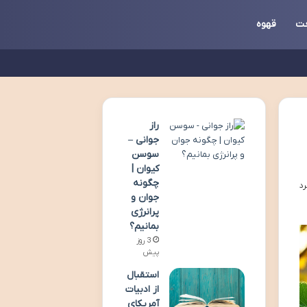
ت
قهوه
راز
جوانی –
سوسن
کیوان |
چگونه
جوان و
پرانرژی
بمانیم؟
3 روز
پیش
استقبال
از ادبیات
آمریکای