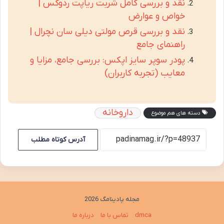
نقد و بررسی کامل شربت ریاپت ردوکس |
خواص و عوارض
نقد و بررسی قرص مولتی دیلی سان نچرال |
راهنمای جامع
پودر سوپر سایز اپکس: بررسی جامع، مزایا و
معایب (تجربه کاربران)
داروخانه
دسته های هم موضوع
آدرس کوتاه مطلب
مجله پادینامگ 2026
dmca
تماس با ما
درباره ما