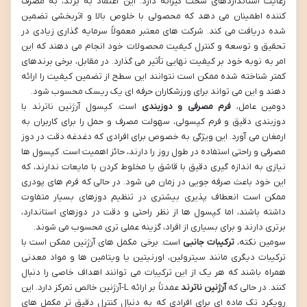
رعایت استانداردهای سخت گیرانه دارد. این اعتماد به برند، به مصرف
کننده اطمینان می دهد که محصولی با خلوص بالا و اثربخشی تضمین
شده دریافت می کند. شرکت های معتبر معمولاً سرمایه گذاری زیادی در
تحقیق و توسعه و کنترل کیفیت محصولات خود انجام می دهند که این
امر به نوبه خود بر کیفیت نهایی تأثیر می گذارد. در مقابل، برخی برندهای
کمتر شناخته شده ممکن است نتوانند این سطح از تضمین کیفیت را ارائه
دهند و این می تواند برای ورزشکاران حرفه ای یک ریسک محسوب شود.
دومین عامل،
فرم مصرفی و دوزبندی
است. کپسول آرژنین ناترند با
دوزبندی دقیق و فرم کپسولی، سهولت مصرف و حمل را برای کاربران به
ارمغان می آورد. این ویژگی به خصوص برای افرادی که دغدغه دقت در دوز
مصرفی و راحتی استفاده در طول روز را دارند، حائز اهمیت است. کپسول ها
نیازی به اندازه گیری دقیق با قاشق یا مخلوط کردن با مایعات ندارند، که
این خود باعث صرفه جویی در زمان می شود. در حالی که فرم های پودری
ممکن است انعطاف پذیری بیشتری در تنظیم دوزهای بسیار متفاوت
داشته باشند، اما کپسول ها از نظر راحتی و دقت در دوزهای استاندارد،
برتری دارند و برای بسیاری از افراد، گزینه عملی تری محسوب می شوند.
سومین نکته،
ترکیبات جانبی
است. برخی مکمل های آرژنین ممکن است با
ترکیبات دیگری مانند سیترولین، اورنیتین یا ویتامین ها و مواد معدنی
همراه باشند که هر یک از این ترکیبات می توانند اهداف خاصی را دنبال
کنند. در حالی که
آرژنین ناترند
عمدتاً بر ارائه L-آرژنین خالص تمرکز دارد. این
رویکرد تک ماده ای برای افرادی که به دنبال کنترل دقیق تر مکمل های