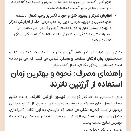
های آنتی اکسیدانی بدن، به مقابله با استرس اکسیداتیو کمک کند
و از سلول ها در برابر آسیب محافظت نماید.
افزایش تمرکز و بهبود خلق و خو:
با تأثیر بر برخی انتقال دهنده
های عصبی و بهبود جریان خون به مغز، برخی افراد از افزایش تمرکز
و بهبود نسبی خلق و خو با مصرف آرژنین گزارش می دهند. این
تغییرات هرچند ممکن است جزئی باشند، اما به کیفیت کلی زندگی
کمک می کنند.
تمامی این مزایا در کنار هم، آرژنین ناترند را به یک مکمل جامع و
چندمنظوره برای ارتقای سلامت و عملکرد تبدیل می کنند، که می تواند به
ابعاد مختلفی از زندگی یک فرد فعال کمک کند.
راهنمای مصرف: نحوه و بهترین زمان
استفاده از آرژنین ناترند
برای دستیابی به حداکثر فواید از
کپسول آرژنین ناترند
، رعایت دقیق
دستورالعمل های مصرف و توجه به زمان بندی صحیح، از اهمیت بالایی
برخوردار است. تجربه نشان می دهد که پایبندی به این نکات، تأثیرگذاری
مکمل را به طور چشمگیری افزایش می دهد و به کاربران کمک می کند تا به
بهترین نتایج دست یابند.
دوز پیشنهادی