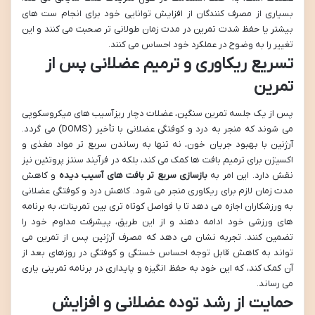
بسیاری از مصرف کنندگان از افزایش توانایی خود برای انجام ست های
بیشتر یا حفظ شدت تمرین در مدت زمان طولانی تر صحبت می کنند و این
تغییر را به وضوح در عملکرد خود احساس می کنند.
تسریع ریکاوری و ترمیم عضلانی پس از
تمرین
پس از یک جلسه تمرین سنگین، عضلات دچار ریزآسیب های میکروسکوپی
می شوند که منجر به درد و کوفتگی عضلانی با تأخیر (DOMS) می گردد.
آرژنین با بهبود جریان خون، نه تنها به رساندن سریع تر مواد مغذی و
اکسیژن برای ترمیم بافت ها کمک می کند، بلکه در فرآیند سنتز پروتئین نیز
نقش دارد. این امر به
بازسازی سریع تر بافت های آسیب دیده
و کاهش
مدت زمان لازم برای ریکاوری منجر می شود. کاهش درد و کوفتگی عضلانی
به ورزشکاران اجازه می دهد تا با فواصل کوتاه تری بین تمرینات، به برنامه
های ورزشی خود ادامه دهند و از این طریق، پیشرفت مداوم خود را
تضمین کنند. تجربه نشان می دهد که مصرف آرژنین پس از تمرین می
تواند به کاهش قابل توجه احساس خستگی و کوفتگی در روزهای بعد از
آن کمک کند، که این خود به حفظ انگیزه و پایداری در برنامه تمرینی یاری
می رساند.
حمایت از رشد توده عضلانی و افزایش