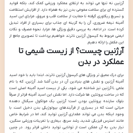
آرژنین نه تنها می تواند به ارتقای عملکرد ورزشی کمک کند، بلکه فواید
گسترده ای برای سلامت عمومی بدن نیز به همراه دارد. از افزایش استقامت
و تسریع ریکاوری گرفته تا حمایت از سلامت قلب و عروق، مزایای این اسید
آمینه نیمه ضروری، آن را به گزینه ای جذاب برای بسیاری از افراد تبدیل
کرده است. در ادامه، به بررسی دقیق ویژگی ها، مزایا، نحوه مصرف و نکات
ایمنی مربوط به کپسول آرژنین ناترند خواهیم پرداخت تا تصویری جامع از
این مکمل را ارائه دهیم.
آرژنین چیست؟ از زیست شیمی تا
عملکرد در بدن
برای درک عمیق تر ویژگی های کپسول آرژنین ناترند، ابتدا باید با خود اسید
آمینه آرژنین و نقش های بنیادین آن در بدن آشنا شد. آرژنین، که با نام
علمی L-آرژنین نیز شناخته می شود، یکی از بیست اسید آمینه اصلی است
که در ساخت پروتئین ها شرکت دارد. اما نقش این اسید آمینه فراتر از صرفاً
بلوک سازنده پروتئین بودن است؛ آرژنین یک مولکول سیگنال دهنده
حیاتی است که در بسیاری از فرآیندهای بیولوژیکی بدن دخیل است. با
وجود اینکه بدن می تواند مقداری آرژنین تولید کند، اما در شرایط خاص
مانند استرس فیزیکی شدید، رشد سریع، بیماری یا تمرینات ورزشی سنگین،
نیاز بدن به آن ممکن است از توانایی تولید داخلی فراتر رود. در چنین