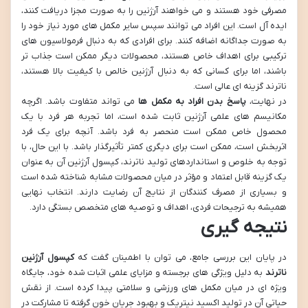
مصرفی خود هستند و می خواهند آرژنین را به صورت مجزا دریافت کنند،
ایده آل است. این افراد می توانند سپس سایر مکمل های مورد نیاز خود را
به صورت جداگانه اضافه کنند. برای افرادی که به دنبال فرمولاسیون های
ترکیبی برای اهداف خاص هستند، محصولات دیگر ممکن است جذاب تر
باشند، اما برای کسانی که به دنبال آرژنین خالص با کیفیت بالا هستند،
ناترند گزینه ای عالی است.
در نهایت،
پاسخ بدن افراد به مکمل ها
می تواند متفاوت باشد. اگرچه
مکانیسم های علمی آرژنین ثابت شده است، اما تجربه هر فرد با یک
محصول خاص ممکن است منحصر به فرد باشد. آنچه برای یک فرد
اثربخش است، ممکن است برای دیگری کمتر تأثیرگذار باشد. با این حال، با
توجه به خلوص و استانداردهای تولید ناترند، کپسول آرژنین آن به عنوان
یک گزینه قابل اعتماد و مؤثر در میان محصولات مشابه شناخته شده است
و بسیاری از مصرف کنندگان از نتایج آن رضایت دارند. انتخاب نهایی
همیشه به ترجیحات فردی، اهداف و توصیه های متخصص بستگی دارد.
نتیجه گیری
در پایان این بررسی جامع، می توان با اطمینان گفت که
کپسول آرژنین
ناترند
به دلیل ویژگی های برجسته و مزایای علمی اثبات شده خود، جایگاه
ویژه ای در میان مکمل های ورزشی و سلامتی پیدا کرده است. از نقش
حیاتی آن در تولید اکسید نیتریک و بهبود جریان خون گرفته تا مشارکت در