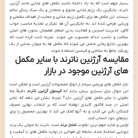
بسیار مهم است که به یاد داشته باشید مکمل های غذایی مانند آرژنین
ناترند، جایگزین یک رژیم غذایی متنوع و متعادل و یک سبک زندگی سالم
نیستند. این مکمل ها برای تکمیل رژیم غذایی و حمایت از اهداف سلامتی و
ورزشی طراحی شده اند، نه جایگزینی آن ها. تمرکز بر تغذیه مناسب، خواب
کافی، مدیریت استرس و فعالیت بدنی منظم، همچنان ستون های اصلی
سلامت و تناسب اندام محسوب می شوند. تجربه ثابت کرده است که
بهترین نتایج زمانی حاصل می شوند که مکمل ها به عنوان بخشی از یک
رویکرد جامع به سلامتی و فیتنس استفاده شوند.
مقایسه آرژنین ناترند با سایر مکمل
های آرژنین موجود در بازار
بازار مکمل های ورزشی سرشار از انواع محصولات آرژنین است و ممکن است
این سوال برای بسیاری پیش بیاید که
کپسول آرژنین ناترند
دقیقاً چه
تفاوتی با سایر مکمل های آرژنین دارد؟ تجربه نشان می دهد که تمایز
اصلی در چند فاکتور کلیدی نهفته است که بر انتخاب نهایی مصرف
کنندگان تأثیر می گذارد و به آنها کمک می کند تا بهترین محصول را برای
نیازهای خود انتخاب کنند.
اولین و شاید مهم ترین تفاوت،
اعتبار برند
است. ناترند به عنوان یک برند
اروپایی شناخته شده، سابقه ای طولانی در تولید مکمل های با کیفیت و