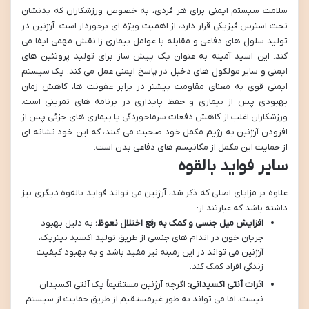
سلامت سیستم ایمنی برای هر فردی، به خصوص ورزشکاران که بدنشان
تحت استرس فیزیکی قرار دارد، از اهمیت ویژه ای برخوردار است. آرژنین در
تولید سلول های دفاعی و مقابله با عوامل بیماری زا نقش مهمی ایفا می
کند. این اسید آمینه به عنوان یک پیش ساز برای تولید پروتئین های
ایمنی و سایر مولکول های دخیل در پاسخ ایمنی عمل می کند. یک سیستم
ایمنی قوی به معنای مقاومت بیشتر در برابر عفونت ها، کاهش زمان
بهبودی پس از بیماری و حفظ پایداری در برنامه های تمرینی است.
ورزشکاران اغلب از کاهش دفعات سرماخوردگی یا بیماری های جزئی پس از
افزودن آرژنین به رژیم مکمل خود صحبت می کنند، که این خود نشانه ای
از حمایت این مکمل از مکانیسم های دفاعی بدن است.
سایر فواید بالقوه
علاوه بر مزایای اصلی که ذکر شد، آرژنین می تواند فواید بالقوه دیگری نیز
داشته باشد که عبارتند از:
افزایش میل جنسی و کمک به رفع اختلال نعوظ:
به دلیل بهبود
جریان خون در اندام های جنسی از طریق تولید اکسید نیتریک،
آرژنین می تواند در این زمینه نیز مفید باشد و به بهبود کیفیت
زندگی افراد کمک کند.
اثرات آنتی اکسیدانی:
اگرچه آرژنین مستقیماً یک آنتی اکسیدان
نیست، اما می تواند به طور غیرمستقیم از طریق حمایت از سیستم