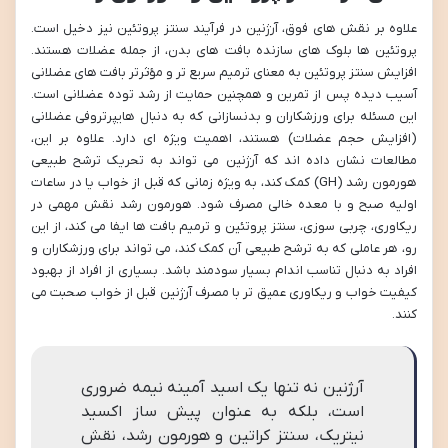
علاوه بر نقش های فوق، آرژنین در فرآیند سنتز پروتئین نیز دخیل است.
پروتئین ها بلوک های سازنده بافت های بدن، از جمله عضلات هستند.
افزایش سنتز پروتئین به معنای ترمیم سریع تر و مؤثرتر بافت های عضلانی
آسیب دیده پس از تمرین و همچنین حمایت از رشد توده عضلانی است.
این مسئله برای ورزشکاران و بدنسازانی که به دنبال هایپرتروفی عضلانی
(افزایش حجم عضلات) هستند، اهمیت ویژه ای دارد. علاوه بر این،
مطالعات نشان داده اند که آرژنین می تواند به تحریک ترشح طبیعی
هورمون رشد (GH) کمک کند، به ویژه زمانی که قبل از خواب یا در ساعات
اولیه صبح و با معده خالی مصرف شود. هورمون رشد نقش مهمی در
ریکاوری، چربی سوزی، سنتز پروتئین و ترمیم بافت ها ایفا می کند، از این
رو، هر عاملی که به ترشح طبیعی آن کمک کند، می تواند برای ورزشکاران و
افراد به دنبال تناسب اندام بسیار سودمند باشد. بسیاری از افراد از بهبود
کیفیت خواب و ریکاوری عمیق تر با مصرف آرژنین قبل از خواب صحبت می
کنند.
آرژنین نه تنها یک اسید آمینه نیمه ضروری
است، بلکه به عنوان پیش ساز اکسید
نیتریک، سنتز کراتین و هورمون رشد، نقش