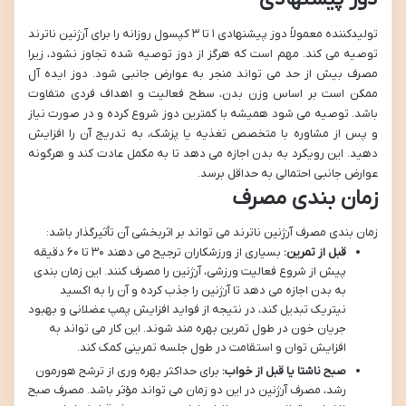
تولیدکننده معمولاً دوز پیشنهادی ۱ تا ۳ کپسول روزانه را برای آرژنین ناترند
توصیه می کند. مهم است که هرگز از دوز توصیه شده تجاوز نشود، زیرا
مصرف بیش از حد می تواند منجر به عوارض جانبی شود. دوز ایده آل
ممکن است بر اساس وزن بدن، سطح فعالیت و اهداف فردی متفاوت
باشد. توصیه می شود همیشه با کمترین دوز شروع کرده و در صورت نیاز
و پس از مشاوره با متخصص تغذیه یا پزشک، به تدریج آن را افزایش
دهید. این رویکرد به بدن اجازه می دهد تا به مکمل عادت کند و هرگونه
عوارض جانبی احتمالی به حداقل برسد.
زمان بندی مصرف
زمان بندی مصرف آرژنین ناترند می تواند بر اثربخشی آن تأثیرگذار باشد:
قبل از تمرین:
بسیاری از ورزشکاران ترجیح می دهند ۳۰ تا ۶۰ دقیقه
پیش از شروع فعالیت ورزشی، آرژنین را مصرف کنند. این زمان بندی
به بدن اجازه می دهد تا آرژنین را جذب کرده و آن را به اکسید
نیتریک تبدیل کند، در نتیجه از فواید افزایش پمپ عضلانی و بهبود
جریان خون در طول تمرین بهره مند شوند. این کار می تواند به
افزایش توان و استقامت در طول جلسه تمرینی کمک کند.
صبح ناشتا یا قبل از خواب:
برای حداکثر بهره وری از ترشح هورمون
رشد، مصرف آرژنین در این دو زمان می تواند مؤثر باشد. مصرف صبح