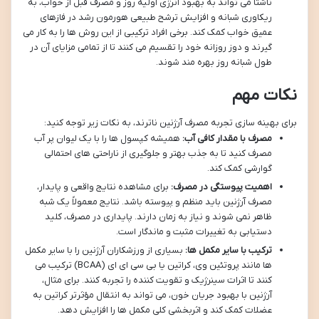
ناشتا می تواند به بهبود انرژی اولیه روز و مصرف قبل از خواب، به
ریکاوری شبانه و افزایش ترشح طبیعی هورمون رشد در فازهای
عمیق خواب کمک کند. برخی افراد ترکیبی از این روش ها را به کار می
گیرند و دوز روزانه خود را تقسیم می کنند تا از تمامی مزایای آن در
طول شبانه روز بهره مند شوند.
نکات مهم
برای بهینه سازی تجربه مصرف آرژنین ناترند، به نکات زیر توجه کنید:
مصرف با مقدار کافی آب:
همیشه کپسول ها را با یک لیوان پر آب
مصرف کنید تا به جذب بهتر و جلوگیری از ناراحتی های احتمالی
گوارشی کمک کند.
اهمیت پیوستگی در مصرف:
برای مشاهده نتایج واقعی و پایدار،
مصرف آرژنین باید منظم و پیوسته باشد. نتایج معمولاً یک شبه
ظاهر نمی شوند و نیاز به زمان دارند. پایداری در مصرف، کلید
دستیابی به تغییرات مثبت و ماندگار است.
ترکیب با سایر مکمل ها:
بسیاری از ورزشکاران آرژنین را با سایر مکمل
ها مانند پروتئین وی، کراتین یا بی سی ای ای (BCAA) ترکیب می
کنند تا اثرات سینرژیک و تقویت کننده را تجربه کنند. برای مثال،
آرژنین با بهبود جریان خون، می تواند به انتقال مؤثرتر کراتین به
عضلات کمک کند و اثربخشی کلی مکمل ها را افزایش دهد.