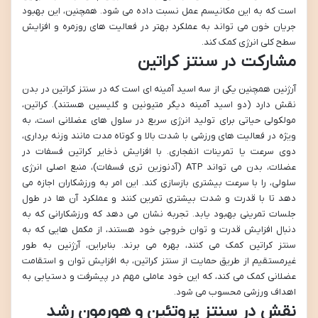
است که به این مکانیسم عمل نسبت داده می شود. همچنین، این بهبود
جریان خون می تواند به عملکرد بهتر در فعالیت های روزمره و افزایش
سطح کلی انرژی کمک کند.
مشارکت در سنتز کراتین
آرژنین همچنین یکی از سه اسید آمینه ای است که در سنتز کراتین در بدن
نقش دارد (دو اسید آمینه دیگر متیونین و گلیسین هستند). کراتین،
مولکولی حیاتی برای تولید انرژی سریع در سلول های عضلانی است، به
ویژه در فعالیت های ورزشی با شدت بالا و کوتاه مدت مانند وزنه برداری،
دوی سرعت یا تمرینات انفجاری. با افزایش ذخایر کراتین فسفات در
عضلات، بدن می تواند ATP (آدنوزین تری فسفات)، منبع اصلی انرژی
سلولی، را با سرعت بیشتری بازسازی کند. این امر به ورزشکاران اجازه می
دهد تا با قدرت و شدت بیشتری تمرین کنند و عملکرد آن ها در طول
جلسات تمرینی بهبود یابد. تجربه نشان می دهد که ورزشکارانی که به
دنبال افزایش قدرت و توان خروجی خود هستند، از مکمل هایی که به
سنتز کراتین کمک می کنند، بهره می برند. بنابراین، آرژنین به طور
غیرمستقیم از طریق حمایت از سنتز کراتین، به افزایش توان و استقامت
عضلانی کمک می کند، که این خود عاملی مهم در پیشرفت و دستیابی به
اهداف ورزشی محسوب می شود.
نقش در سنتز پروتئین و هورمون رشد