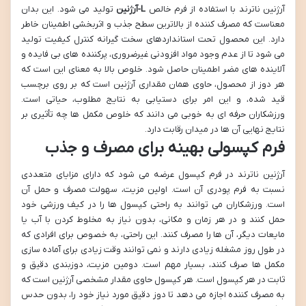
آرژنین ناترند با استفاده از فرم خالص
L-آرژنین
تولید می شود. این بدان
معناست که مصرف کننده از بالاترین سطح جذب و اثربخشی اطمینان خاطر
دارد. این محصول تحت استانداردهای سخت گیرانه کنترل کیفیت تولید
می شود تا از عدم وجود مواد افزودنی غیرضروری، پرکننده های بی فایده و
آلاینده های مضر اطمینان حاصل شود. خلوص بالا به معنای این است که
هر دوز از محصول، حاوی همان مقداری آرژنین است که بر روی برچسب
قید شده، و این امر برای دستیابی به نتایج مطلوب، حیاتی است.
ورزشکاران حرفه ای به خوبی می دانند که خلوص مکمل ها چه تأثیری بر
نتایج نهایی آن ها در میدان رقابت دارد.
فرم کپسولی بهینه برای مصرف و جذب
آرژنین ناترند در فرم کپسول عرضه می شود که دارای مزایای متعددی
نسبت به فرم پودری آن است. اولین مزیت، سهولت مصرف و حمل آن
است. ورزشکاران می توانند به راحتی کپسول ها را در کیف ورزشی خود
حمل کنند و در هر زمان و مکانی، بدون نیاز به مخلوط کردن با آب یا
مایعات دیگر، آن ها را مصرف کنند. این راحتی، به خصوص برای افرادی که
در طول روز مشغله زیادی دارند و نمی توانند وقت زیادی برای آماده سازی
مکمل ها صرف کنند، بسیار مهم است. دومین مزیت، دوزبندی دقیق و
ثابت در هر کپسول است. هر کپسول حاوی مقدار مشخصی آرژنین است که
به مصرف کننده اجازه می دهد تا دوز دقیق مورد نیاز خود را، بدون حدس