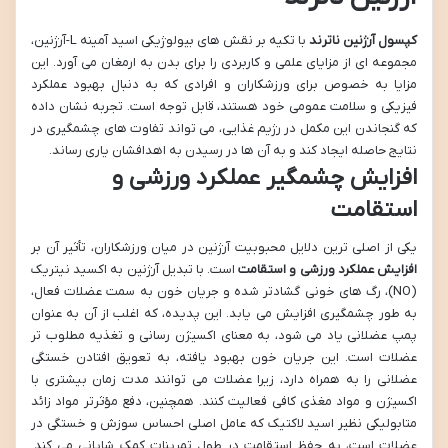
کپسول آرژنین ناترند
با تکیه بر نقش های بیولوژیکی اسید آمینه L-آرژنین،
مجموعه ای از مزایای علمی و کاربردی را برای بدن به ارمغان می آورد. این
مزایا به خصوص برای ورزشکاران و افرادی که به دنبال بهبود عملکرد
فیزیکی و سلامت عمومی خود هستند، قابل توجه است. تجربه نشان داده
که گنجاندن این مکمل در رژیم غذایی، می تواند تفاوت های چشمگیری در
نتایج حاصله ایجاد کند و به آن ها در رسیدن به اهدافشان یاری رساند.
افزایش چشمگیر عملکرد ورزشی و
استقامت
یکی از اصلی ترین دلایل محبوبیت آرژنین در میان ورزشکاران، تأثیر آن بر
افزایش عملکرد ورزشی و استقامت
است. با تبدیل آرژنین به اکسید نیتریک
(NO)، رگ های خونی گشادتر شده و جریان خون به سمت عضلات فعال،
به طور چشمگیری افزایش می یابد. این پدیده، که اغلب از آن به عنوان
پمپ عضلانی یاد می شود، به معنای اکسیژن رسانی و تغذیه مطلوب تر
عضلات است. این جریان خون بهبود یافته، به تعویق افتادن خستگی
عضلانی را به همراه دارد، زیرا عضلات می توانند مدت زمان بیشتری با
اکسیژن و مواد مغذی کافی فعالیت کنند. همچنین، دفع مؤثرتر مواد زائد
متابولیکی نظیر اسید لاکتیک که عامل اصلی احساس سوزش و خستگی در
عضلات است، به حفظ استقامت در طول تمرینات کمک شایانی می کند.