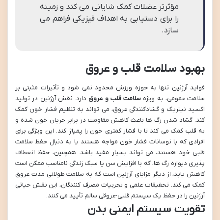
مؤثرتر عضلات کمک شایانی می کند و زمینه
را برای دستیابی به اهداف فیزیکی فراهم می
سازد.
بهبود سلامت قلب و عروق
فواید آرژنین تنها به حوزه ورزش محدود نمی شود و تأثیرات مثبتی بر
سلامت عمومی، به ویژه
سلامت قلب و عروق
دارد. نقش آرژنین در تولید
اکسید نیتریک و گشادکنندگی عروق، می تواند به تنظیم فشار خون کمک
کند. گشاد شدن رگ ها باعث کاهش مقاومت در برابر جریان خون شده و
به قلب کمک می کند تا با فشار کمتری خون را پمپاژ کند. این ویژگی برای
افرادی که با نوسانات فشار خون مواجه هستند یا به دنبال حفظ سلامت
قلبی خود هستند، می تواند بسیار مفید باشد. همچنین، حفظ انعطاف
پذیری دیواره رگ ها، که با افزایش سن یا سبک زندگی نامناسب ممکن است
کاهش یابد، از دیگر مزایای آرژنین است که به سلامت طولانی مدت عروق
کمک می کند. تحقیقات علمی و تجربیات مصرف کنندگان، این نقش حیاتی
آرژنین را در حفظ یک سیستم قلبی-عروقی سالم تأیید می کنند.
تقویت سیستم ایمنی بدن