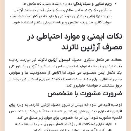
رژیم غذایی و سبک زندگی:
به یاد داشته باشید که مکمل ها
جایگزین یک رژیم غذایی سالم و سبک زندگی فعال نیستند. آرژنین
ناترند تنها زمانی بیشترین اثربخشی را دارد که در کنار تغذیه مناسب،
خواب کافی، مدیریت استرس و برنامه تمرینی منظم استفاده شود.
نکات ایمنی و موارد احتیاطی در
مصرف آرژنین ناترند
همانند هر مکمل دیگری، مصرف
کپسول آرژنین ناترند
نیز نیازمند رعایت
نکات ایمنی و توجه به موارد احتیاطی خاص است. اگرچه آرژنین به طور کلی
یک مکمل ایمن محسوب می شود، اما آگاهی از محدودیت ها و عوارض
جانبی احتمالی، برای حفظ سلامت مصرف کننده ضروری است و می تواند از
بروز مشکلات ناخواسته جلوگیری کند.
ضرورت مشورت با متخصص
توصیه اکید می شود که پیش از شروع مصرف آرژنین ناترند، به ویژه برای
افرادی که دارای بیماری های زمینه ای هستند، حتماً با پزشک یا متخصص
تغذیه مشورت شود. این امر به خصوص برای موارد زیر صدق می کند:
افراد دارای مشکلات قلبی (مانند فشار خون پایین یا سابقه حمله
قلبی)، زیرا آرژنین می تواند بر فشار خون تأثیر بگذارد.