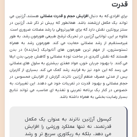
قدرت
برای افرادی که به دنبال
افزایش حجم و قدرت عضلانی
هستند، آرژنین می
تواند یک مکمل ارزشمند باشد. همانطور که پیش تر ذکر شد، آرژنین در
سنتز پروتئین نقش دارد که برای هایپرتروفی یا رشد عضلات ضروری است.
علاوه بر این، توانایی آرژنین در تحریک ترشح طبیعی هورمون رشد، به طور
غیرمستقیم از رشد عضلانی حمایت می کند. هورمون رشد به همراه
تستوسترون، از مهم ترین هورمون های آنابولیک (سازنده) در بدن
هستند که نقش کلیدی در ساخت توده عضلانی و کاهش چربی بدن ایفا
می کنند. با بهبود جریان خون، مواد مغذی بیشتری به سلول های عضلانی
می رسد که این خود نیز به فرایند رشد کمک می کند. بسیاری از کاربران
پس از مدتی مصرف منظم آرژنین ناترند، گزارش از افزایش محسوس در
حجم عضلانی و بهبود قدرت در تمرینات خود می دهند. این تغییرات، به
خصوص در کنار یک برنامه تمرینی و تغذیه ای مناسب، می تواند نتایج
بسیار رضایت بخشی به همراه داشته باشد.
کپسول آرژنین ناترند به عنوان یک مکمل
قدرتمند، نه تنها عملکرد ورزشی را افزایش
می دهد، بلکه به ریکاوری سریع تر و رشد