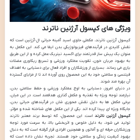
ویژگی های کپسول آرژنین ناترند
کپسول آرژنین ناترند، مکملی حاوی اسید آمینه حیاتی ال-آرژنین است که
نقش کلیدی در فرآیندهای فیزیولوژیکی بدن ایفا می کند. این مکمل به
عنوان یک پیش ساز قدرتمند برای اکسید نیتریک عمل کرده و از این طریق
به بهبود جریان خون، تقویت عملکرد ورزشی و تسریع ریکاوری عضلات
یاری می رساند. بسیاری از ورزشکاران و افراد فعال برای دستیابی به اهداف
فیتنسی و سلامتی خود به این محصول روی آورده اند تا از مزایای گسترده
آن بهره مند شوند.
در دنیای امروز، دستیابی به اوج عملکرد ورزشی و حفظ سلامتی بدن،
نیازمند توجه ویژه به تغذیه و مکمل گذاری هدفمند است. در این میان،
برخی مکمل ها به دلیل نقش محوری شان در فرآیندهای حیاتی بدن،
جایگاه ویژه ای پیدا کرده اند. یکی از این مکمل های شناخته شده و مؤثر،
کپسول آرژنین ناترند
است. این محصول، که توسط برند معتبر ناترند
تولید می شود، به دلیل خلوص و اثربخشی بالا، به سرعت مورد توجه
ورزشکاران حرفه ای و آماتور، و همچنین افرادی قرار گرفته است که به دنبال
بهبود کیفیت زندگی و سلامتی خود هستند. تجربه نشان داده است که