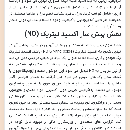
شرایطی، آرژنین به یک اسید آمینه نیمه ضروری تبدیل می شود و دریافت
آن از طریق رژیم غذایی یا مکمل ها ضروری می گردد. منابع غذایی غنی از
آرژنین شامل گوشت قرمز، مرغ، ماهی، لبنیات، تخم مرغ و مغزها هستند. در
حقیقت، هر جایی که پروتئین با کیفیت وجود داشته باشد، می توان انتظار
وجود آرژنین را نیز داشت.
نقش پیش ساز اکسید نیتریک (NO)
شاید مهم ترین و شناخته شده ترین نقش آرژنین در بدن، توانایی آن در
تبدیل شدن به اکسید نیتریک (Nitric Oxide یا NO) باشد. اکسید نیتریک
یک مولکول گازی است که به عنوان یک پیام بر حیاتی در بدن عمل می کند
و در تنظیم عملکرد بسیاری از سلول ها و بافت ها نقش دارد. هنگامی که
آرژنین در بدن به NO تبدیل می شود، این مولکول باعث
وازودیلاتاسیون
یا
گشاد شدن رگ های خونی می شود. این فرآیند به معنای افزایش قطر
داخلی رگ ها است که به نوبه خود، جریان خون را به طور چشمگیری
بهبود می بخشد. با افزایش جریان خون، اکسیژن، مواد مغذی و هورمون
ها با سرعت و کارایی بیشتری به بافت های عضلانی و سایر ارگان ها می
رسند. در ورزشکاران، این پدیده به معنای پمپ عضلانی بهتر در حین تمرین
است که نه تنها احساس رضایت بخشی را به همراه دارد، بلکه به تغذیه
بهتر عضلات و دفع مؤثرتر مواد زائد متابولیکی مانند اسید لاکتیک کمک می
کند. گزارش های متعددی از ورزشکاران حاکی از بهبود قابل توجه در
استقامت و کاهش خستگی در طول جلسات تمرینی پس از مصرف آرژنین