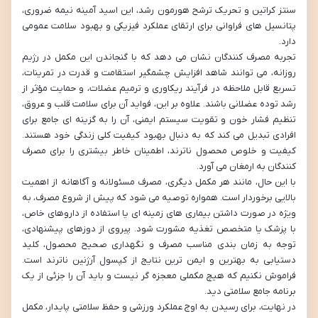
سنتز کراتین و تحریک ترشح هورمون رشد، این اسید آمینه نیمه ضروری،
پتانسیل های فراوانی برای ارتقای عملکرد فیزیکی و بهبود سلامت عمومی
دارد.
تجربه مصرف کنندگان نشان می دهد که با گنجاندن این مکمل در رژیم
روزانه، می توانند شاهد افزایش چشمگیر استقامت و قدرت در تمرینات،
تسریع قابل ملاحظه در فرآیند ریکاوری و ترمیم عضلات، و حمایت مؤثر از
رشد توده عضلانی باشند. علاوه بر این، فواید آن برای سلامت قلب و عروق،
تنظیم فشار خون و تقویت سیستم ایمنی، آن را به گزینه ای جامع برای
افرادی تبدیل می کند که به دنبال بهبود کیفیت کلی زندگی خود هستند.
کیفیت و خلوص محصول ناترند، اطمینان خاطر بیشتری را برای مصرف
کنندگان به ارمغان می آورد.
با این حال، مانند هر مکمل دیگری، مصرف مسئولانه و آگاهانه از اهمیت
بالایی برخوردار است. همواره توصیه می شود که پیش از شروع مصرف، به
ویژه در صورت داشتن بیماری های زمینه ای یا استفاده از داروهای خاص،
با پزشک یا متخصص تغذیه مشورت شود. پیروی از دوزهای پیشنهادی،
توجه به زمان بندی مناسب مصرف و نگهداری صحیح محصول، کلید
دستیابی به بهترین و ایمن ترین نتایج از کپسول آرژنین ناترند است.
فراموش نکنیم که هیچ مکملی معجزه گر نیست و باید آن را جزئی از یک
برنامه جامع سلامتی دید.
در نهایت، برای رسیدن به اوج عملکرد ورزشی و حفظ سلامتی پایدار، مکمل