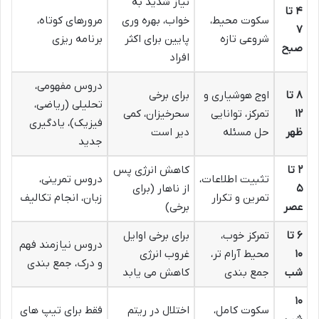
نیاز شدید به
۴ تا
سکوت محیط،
خواب، بهره وری
مرورهای کوتاه،
۷
شروعی تازه
پایین برای اکثر
برنامه ریزی
صبح
افراد
دروس مفهومی،
۸ تا
اوج هوشیاری و
برای برخی
تحلیلی (ریاضی،
۱۲
تمرکز، توانایی
سحرخیزان، کمی
فیزیک)، یادگیری
ظهر
حل مسئله
دیر است
جدید
۲ تا
کاهش انرژی پس
تثبیت اطلاعات،
دروس تمرینی،
۵
از ناهار (برای
تمرین و تکرار
زبان، انجام تکالیف
عصر
برخی)
۶ تا
تمرکز خوب،
برای برخی اوایل
دروس نیازمند فهم
۱۰
محیط آرام تر،
غروب انرژی
و درک، جمع بندی
شب
جمع بندی
کاهش می یابد
۱۰
سکوت کامل،
اختلال در ریتم
فقط برای تیپ های