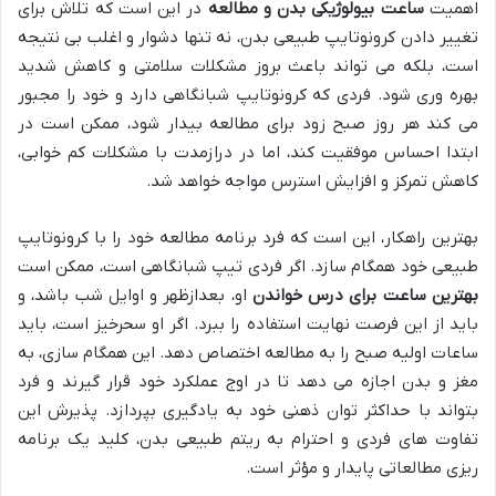
اهمیت
ساعت بیولوژیکی بدن و مطالعه
در این است که تلاش برای
تغییر دادن کرونوتایپ طبیعی بدن، نه تنها دشوار و اغلب بی نتیجه
است، بلکه می تواند باعث بروز مشکلات سلامتی و کاهش شدید
بهره وری شود. فردی که کرونوتایپ شبانگاهی دارد و خود را مجبور
می کند هر روز صبح زود برای مطالعه بیدار شود، ممکن است در
ابتدا احساس موفقیت کند، اما در درازمدت با مشکلات کم خوابی،
کاهش تمرکز و افزایش استرس مواجه خواهد شد.
بهترین راهکار، این است که فرد برنامه مطالعه خود را با کرونوتایپ
طبیعی خود همگام سازد. اگر فردی تیپ شبانگاهی است، ممکن است
بهترین ساعت برای درس خواندن
او، بعدازظهر و اوایل شب باشد، و
باید از این فرصت نهایت استفاده را ببرد. اگر او سحرخیز است، باید
ساعات اولیه صبح را به مطالعه اختصاص دهد. این همگام سازی، به
مغز و بدن اجازه می دهد تا در اوج عملکرد خود قرار گیرند و فرد
بتواند با حداکثر توان ذهنی خود به یادگیری بپردازد. پذیرش این
تفاوت های فردی و احترام به ریتم طبیعی بدن، کلید یک برنامه
ریزی مطالعاتی پایدار و مؤثر است.