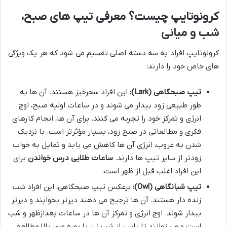
کرونوتایپ چیست؟ معرفی تیپ های صبح،
شب و میانی
کرونوتایپ افراد به سه دسته اصلی تقسیم می شود که هر یک ویژگی
های خاص خود را دارند:
تیپ صبحگاهی (Lark):
این افراد سحرخیز هستند. آن ها به
طور طبیعی زود بیدار می شوند و در ساعات اولیه صبح، اوج
انرژی و تمرکز خود را تجربه می کنند. برای آن ها، انجام کارهای
فکری و مطالعاتی در صبح زود، بسیار مؤثرتر است. با نزدیک
شدن به غروب، انرژی آن ها کاهش می یابد و تمایل به خواب
زودتر از سایر تیپ ها دارند.
ساعات طلایی درس خواندن
برای
این افراد اغلب قبل از ظهر است.
تیپ شبانگاهی (Owl):
برعکس تیپ صبحگاهی، این افراد شب
زنده دار هستند. آن ها ترجیح می دهند دیرتر بخوابند و دیرتر
بیدار شوند. اوج انرژی و تمرکز آن ها در ساعات بعدازظهر و شب
است و می توانند تا پاسی از شب نیز با بهره وری بالا مطالعه