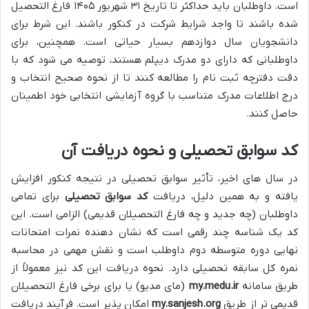
است. داوطلبان باید حداکثر تا تاریخ ۳۱ شهریور ۱۴۰۵ فارغ التحصیل
شده باشند تا واجد شرایط شرکت در کنکور باشند. این شرط برای
دانشجویان سال دوازدهم بسیار حیاتی است. همچنین، برای
داوطلبانی که دارای دو مدرک دیپلم هستند، توصیه می شود که با
دقت دفترچه ثبت نام را مطالعه کنند تا از نحوه صحیح انتخاب و
درج اطلاعات مدرک متناسب با گروه آزمایشی انتخابی خود اطمینان
حاصل کنند.
کد سوابق تحصیلی و نحوه دریافت آن
در سال های اخیر، تأثیر سوابق تحصیلی در نتیجه کنکور افزایش
یافته و به همین دلیل، دریافت
کد سوابق تحصیلی
برای تمامی
داوطلبان (چه جدید و چه فارغ التحصیلان قدیمی) الزامی است. این
کد یک شناسه چند رقمی است که نشان دهنده نمرات امتحانات
نهایی دوره متوسطه دوم داوطلب است و نقش مهمی در محاسبه
نمره کل سابقه تحصیلی دارد. نحوه دریافت این کد نیز معمولاً از
طریق سامانه
my.medu.ir
(مای مدیو) یا برای برخی فارغ التحصیلان
قدیمی تر از طریق
my.sanjesh.org
امکان پذیر است. فرآیند دریافت