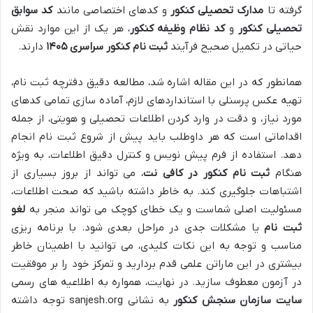
گرفته تا
مدارک تحصیلی کنکور
و کدهای اختصاصی مانند
کد سوابق
تحصیلی کنکور
و
کد نظام وظیفه کنکور
، هر یک از این موارد نقش
حیاتی در تکمیل صحیح فرآیند
ثبت نام کنکور سراسری ۱۴۰۵
دارند.
همانطور که در این مقاله اشاره شد، مطالعه دقیق دفترچه ثبت نام،
تهیه عکس پرسنلی با استانداردهای لازم، آماده سازی تمامی کدهای
مورد نیاز، و دقت در وارد کردن اطلاعات تحصیلی و هویتی، از جمله
اقداماتی است که هر داوطلب باید پیش از شروع ثبت نام انجام
دهد. استفاده از فرم پیش نویس و کنترل دقیق اطلاعات، به ویژه
هنگام
ثبت نام کنکور در کافی نت
، می تواند از بروز بسیاری از
اشتباهات جلوگیری کند. به خاطر داشته باشید که صحت اطلاعات،
مسئولیت اصلی شماست و یک خطای کوچک می تواند منجر به
لغو
ثبت نام
یا مشکلات جدی در مراحل بعدی شود. با برنامه ریزی
مناسب و توجه به این نکات کلیدی، می توانید با اطمینان خاطر
بیشتری در این ماراتن علمی قدم بردارید و تمرکز خود را بر موفقیت
در آزمون معطوف سازید. در نهایت، همواره به اطلاعیه های رسمی
سایت سازمان سنجش کنکور
به نشانی sanjesh.org توجه داشته