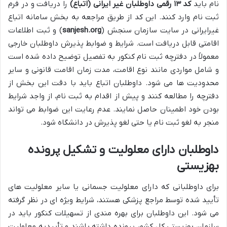
نام باید
کد ۱۳ رقمی داوطلبان غیر ایرانی (اتباع)
را دریافت و در فرم
ثبت نام وارد کنند. این کد از طریق مراجعه به بخش سامانه اتباع
غیرایرانی در سایت سازمان سنجش (
sanjesh.org
) و ثبت اطلاعات
اقامتی قابل دریافت است. شرایط و ضوابط پذیرش داوطلبان خارجی
معمولاً در دفترچه ثبت نام کنکور به تفصیل توضیح داده شده است
و شامل مواردی مانند نوع اقامت، مدت زمان اقامت قانونی و سایر
محدودیت ها می شود. داوطلبان اتباع باید با دقت این بخش از
دفترچه را مطالعه کنند و پیش از اقدام به ثبت نام، از واجد شرایط
بودن خود اطمینان حاصل نمایند. عدم رعایت این ضوابط می تواند
منجر به لغو ثبت نام یا حتی لغو پذیرش در دانشگاه شود.
داوطلبان دارای معلولیت و تشکیل پرونده
بهزیستی
برای داوطلبانی که دارای معلولیت جسمانی یا سایر معلولیت های
تأیید شده توسط مراجع پزشکی هستند، شرایط ویژه ای در نظر گرفته
می شود. این داوطلبان برای بهره مندی از تسهیلات کنکور باید در
سازمان بهزیستی کل کشور پرونده داشته باشند و تأییدیه معلولیت