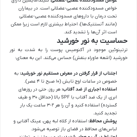
عوامل مسدودکننده عصبی-عضلانی:
کلیندامایسین دارای
خواص مسدودکننده عصبی-عضلانی است. در بیماران
تحت درمان با داروهای مسدودکننده عصبی-عضلانی
(مانند آنستتیک‌ها)، احتیاط بیشتری لازم است زیرا ممکن
است اثر آن‌ها را تشدید کند.
حساسیت به نور خورشید
ترتینوئین موجود در آکنومیس پوست را به شدت به نور
خورشید (اشعه ماوراء بنفش) حساس می‌کند. این به معنای:
اجتناب از قرار گرفتن در معرض مستقیم نور خورشید:
به
خصوص در ساعات اوج تابش (۱۰ صبح تا ۴ عصر).
استفاده اجباری از ضد آفتاب:
هر روز، حتی در روزهای
ابری، از یک ضد آفتاب با SPF بالا (حداقل ۳۰ و طیف
گسترده) استفاده کنید و آن را هر ۲-۳ ساعت یک بار
تجدید کنید.
پوشش محافظ:
استفاده از کلاه لبه پهن، عینک آفتابی و
لباس‌های محافظ در فضای باز توصیه می‌شود.
احتیاط در آب و هوای شدید:
باد و سرما نیز می‌توانند