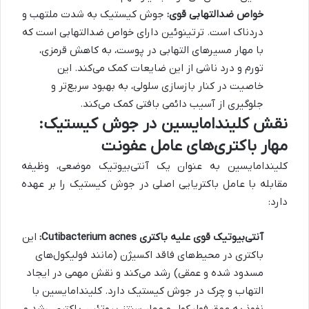
خواص ضدالتهابی قوی:
جوش کیستیک به شدت ملتهب و
دردناک است. ترتینوئین دارای خواص ضدالتهابی است که
با مهار مسیرهای التهابی در پوست، به کاهش قرمزی،
تورم و درد ناشی از این ضایعات کمک می‌کند. این
خاصیت در کنار بازسازی سلولی، به بهبود سریع‌تر و
جلوگیری از آسیب دائمی بافتی کمک می‌کند.
نقش کلیندامایسین در جوش کیستیک:
مهار باکتری‌های عامل عفونت
کلیندامایسین به عنوان یک آنتی‌بیوتیک موضعی، وظیفه
مقابله با عامل باکتریایی اصلی در جوش کیستیک را بر عهده
دارد:
آنتی‌بیوتیک قوی علیه باکتری
Cutibacterium acnes
:
این
باکتری در محیط‌های فاقد اکسیژن (مانند فولیکول‌های
مسدود شده و عمقی) رشد می‌کند و نقش مهمی در ایجاد
التهاب و چرک در جوش کیستیک دارد. کلیندامایسین با
نفوذ به عمق فولیکول و مهار سنتز پروتئین باکتری، رشد و