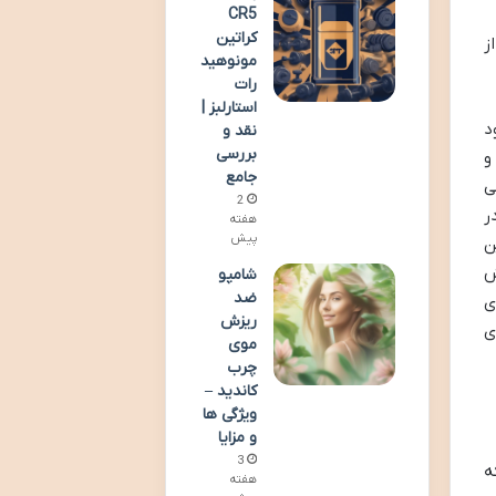
CR5
کراتین
ز
مونوهید
رات
استارلبز |
د
نقد و
بررسی
و
جامع
ی
2
ر
هفته
پیش
ن
ش
شامپو
ضد
ی
ریزش
ی
موی
چرب
کاندید –
ویژگی ها
و مزایا
3
که
هفته