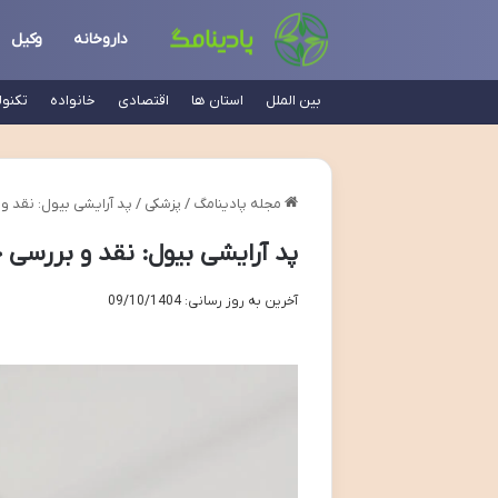
داروخانه
وکیل
بین الملل
استان ها
اقتصادی
خانواده
تکنو
مجله پادینامگ
/
پزشکی
/
پد آرایشی بیول: نقد و 
پد آرایشی بیول: نقد و بررسی ج
آخرین به روز رسانی: 09/10/1404