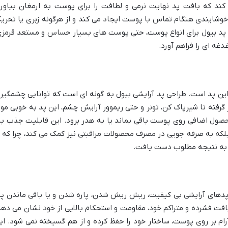
د که بافت پد نهایت نرمی و لطافت را برای پوست به ارمغان بیاورد
وشایندی هنگام تماس با پوست ایجاد می کند و از هرگونه زبری یا تحری
د پد بیول برای انواع پوست، حتی پوست های بسیار حساس و مستعد قرمزی
غه ای را فراهم آورد.
ین پد است. طراحی پد آرایشی بیول به گونه ای است که توانایی چشمگیر
 گرفته تا شیرپاک کن، تونر و حتی ریموور آرایش چشم، این پد به خوبی موا
صول اضافی روی پوست باقی بماند یا به هدر برود. این قابلیت جذب بال
بلکه به صرفه جویی در مصرف محصولات مراقبتی نیز کمک می کند، چرا که ب
ن به نتیجه مطلوب دست یافت.
 پدهای آرایشی بی کیفیت، ریش ریش شدن، پاره شدن و یا باقی ماندن پر
بافت فشرده و متراکم خود، مقاومت و استحکام بالایی از خود نشان می دهد
ام بر روی پوست، ساختار خود را حفظ کرده و از هم گسیخته نمی شود. ای