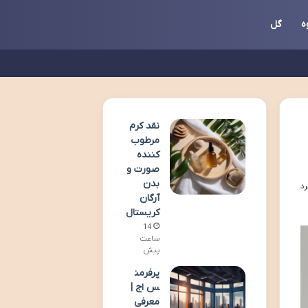
ه
گل
نقد کرم
مرطوب
کننده
صورت و
بدن
آرگان
کریستال
14
ساعت
پیش
پرفرمن
س اج |
معرفی