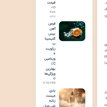
قیمت
.
4
ک
هفته
،
پیش
قرص
آهن
بیس
گلیسینا
ت
ی
رزاویت
د
+
ا
ویتامین
ا
C |
بهترین
ویژگی‌ها
02/10/1404
بادی
ز
میست
.
زنانه
ن
شی مدل