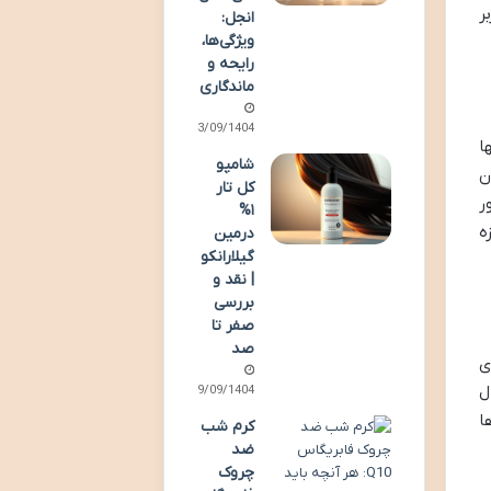
ر
انجل:
ویژگی‌ها،
رایحه و
ماندگاری
23/09/1404
ا
شامپو
ن
کل تار
ر
۱%
ه
درمین
گیلارانکو
| نقد و
بررسی
صفر تا
صد
ی
ل
19/09/1404
ا
کرم شب
ضد
چروک