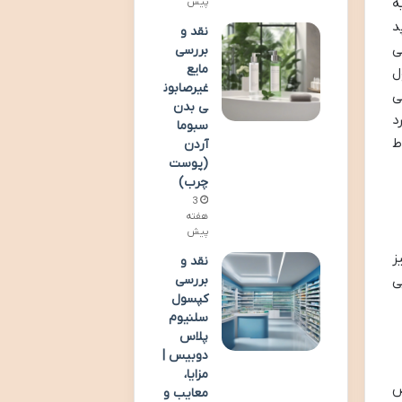
ه
پیش
د
نقد و
عرضه می
بررسی
مایع
ل
غیرصابون
ی
ی بدن
د
سبوما
ط
آردن
(پوست
چرب)
3
هفته
پیش
ز
نقد و
بررسی
ی
کپسول
سلنیوم
پلاس
دوبیس |
مزایا،
مول از پنبه ۱۰۰% خالص
معایب و