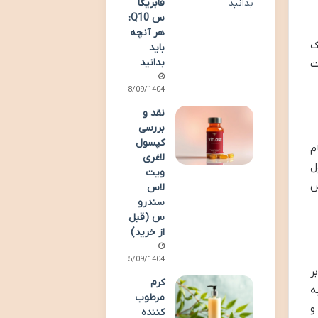
فابریگا
س Q10:
هر آنچه
ک
باید
بدانید
ت
18/09/1404
نقد و
بررسی
کپسول
م
لاغری
ل
ویت
س
لاس
سندرو
س (قبل
از خرید)
15/09/1404
ر
کرم
ه
مرطوب
و
کننده