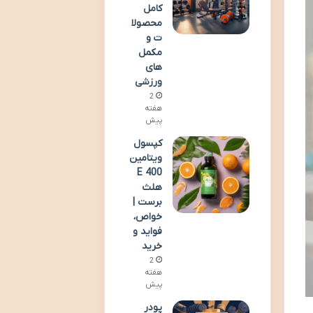
کامل
محصولا
ت و
مکمل
های
ورزشی
2
هفته
پیش
کپسول
ویتامین
E 400
هلث
برست |
خواص،
فواید و
خرید
2
هفته
پیش
پودر