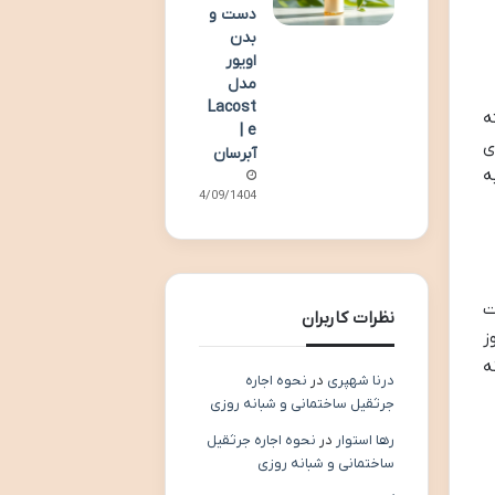
دست و
بدن
اویور
مدل
Lacost
ه
e |
ی
آبرسان
ه
14/09/1404
ت
نظرات کاربران
ز
ه
درنا شهپری
در
نحوه اجاره
جرثقیل ساختمانی و شبانه روزی
رها استوار
در
نحوه اجاره جرثقیل
ساختمانی و شبانه روزی