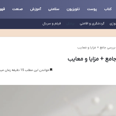
کتاب
پوست
تلویزیون
سلامتی
آموزش
صنعت
قهو
لوژی
گردشگری و اقامتی
پزشکی
فیلم و سریال
بررسی جامع + مزایا و معایب
امع + مزایا و معایب
خواندن این مطلب 15 دقیقه زمان میبرد