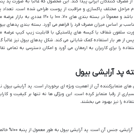
ز مصرف کنندگان ایرانی پیدا کند. این محصول که غالباً به صورت پد پنب
جام مراحل مختلف پاکسازی و مراقبت از پوست طراحی شده است. تعداد پ
آرایشی بیول در هر بسته می تواند متفاوت باشد و معمولاً در بسته بندی های ۷۰، ۱۰۰ یا ۱۲۰ عددی به بازار 
مناسب بر اساس میزان مصرف فرد را فراهم می آورد. بسته بندی پدهای بیو
 صورت سلفون شفاف یا کیسه های پلاستیکی با قابلیت زیپ کیپ عرضه م
از هر بار استفاده کمک شایانی می کند. شکل پدهای بیول نیز غالباً گر
ده را برای کاربران به ارمغان می آورد و امکان دسترسی به تمامی نقا
ه پد آرایشی بیول
ای متمایزکننده آن از اهمیت ویژه ای برخوردار است. پد آرایشی بیول نی
سیاری از رقبا متمایز کرده است. این ویژگی ها نه تنها بر کیفیت و کارای
فاده را نیز بهبود می بخشند.
یکی از مهم ترین عوامل در تعیین کیفیت پد آرایشی، جنس آن است. پد آرایشی بیول به طور مع