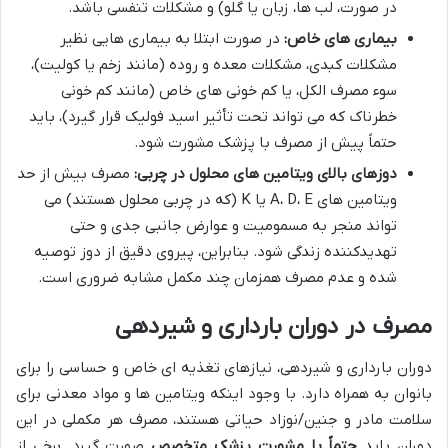
در صورت، لب ها، زبان یا گلو) و مشکلات تنفسی باشد.
بیماری های خاص:
در صورت ابتلا به بیماری هایی نظیر
مشکلات کبدی، مشکلات معده و روده (مانند زخم یا کولیت)،
سوء مصرف الکل، یا کم خونی های خاص (مانند کم خونی
خطرناک که می تواند تحت تأثیر اسید فولیک قرار گیرد)، باید
حتماً پیش از مصرف با پزشک مشورت شود.
دوزهای بالای ویتامین های محلول در چربی:
مصرف بیش از حد
ویتامین های A، D، E یا K (که در چربی محلول هستند) می
تواند منجر به مسمومیت و عوارض جانبی جدی و حتی
تهدیدکننده زندگی شود. بنابراین، پیروی دقیق از دوز توصیه
شده و عدم مصرف همزمان چند مکمل مشابه ضروری است.
مصرف در دوران بارداری و شیردهی
دوران بارداری و شیردهی، نیازهای تغذیه ای خاص و حساسی را برای
بانوان به همراه دارد. با وجود اینکه ویتامین ها و مواد معدنی برای
سلامت مادر و جنین/نوزاد حیاتی هستند، مصرف هر مکملی در این
دوران باید
حتماً با مشورت پزشک متخصص
صورت گیرد. برخی از