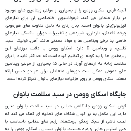
آنچه قرص اسکای وومن را از بسیاری از مولتی ویتامین های موجود
در بازار متمایز می کند، فرمولاسیون اختصاصی آن برای نیازهای
فیزیولوژیکی بانوان است. بدن زنان به دلیل تفاوت های هورمونی،
چرخه قاعدگی، بارداری، شیردهی و تغییرات دوران یائسگی، نیازهای
خاصی به برخی ویتامین ها و مواد معدنی مانند آهن، فولیک اسید،
کلسیم و ویتامین D دارد. اسکای وومن با دقت، دوزهای این
ریزمغذی ها را به گونه ای تنظیم کرده است که حداکثر فایده را برای
سلامت زنانه به ارمغان آورد. در حالی که بسیاری از مولتی ویتامین
های عمومی ممکن است دوزهای متعادلی برای هر دو جنس ارائه
دهند، اسکای وومن بر روی جزئیات نیازهای بانوان تمرکز کرده است.
جایگاه اسکای وومن در سبد سلامت بانوان
قرص اسکای وومن جایگاهی حیاتی در سبد سلامت بانوان مدرن
دارد. این مکمل به پر کردن شکاف های تغذیه ای کمک می کند که
اغلب ناشی از سبک زندگی پرمشغله، رژیم های غذایی نامناسب یا
حتی استرس های روزمره هستند. بانوان بسیاری، اسکای وومن را به