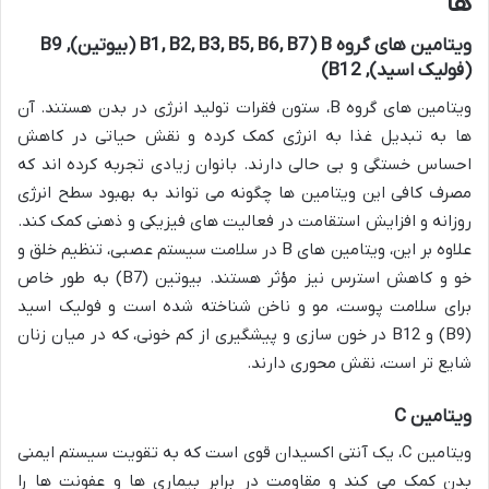
ها
ویتامین های گروه B (B1, B2, B3, B5, B6, B7 (بیوتین), B9
(فولیک اسید), B12)
ویتامین های گروه B، ستون فقرات تولید انرژی در بدن هستند. آن
ها به تبدیل غذا به انرژی کمک کرده و نقش حیاتی در کاهش
احساس خستگی و بی حالی دارند. بانوان زیادی تجربه کرده اند که
مصرف کافی این ویتامین ها چگونه می تواند به بهبود سطح انرژی
روزانه و افزایش استقامت در فعالیت های فیزیکی و ذهنی کمک کند.
علاوه بر این، ویتامین های B در سلامت سیستم عصبی، تنظیم خلق و
خو و کاهش استرس نیز مؤثر هستند. بیوتین (B7) به طور خاص
برای سلامت پوست، مو و ناخن شناخته شده است و فولیک اسید
(B9) و B12 در خون سازی و پیشگیری از کم خونی، که در میان زنان
شایع تر است، نقش محوری دارند.
ویتامین C
ویتامین C، یک آنتی اکسیدان قوی است که به تقویت سیستم ایمنی
بدن کمک می کند و مقاومت در برابر بیماری ها و عفونت ها را