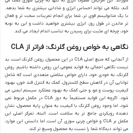
سوزاند. این افزایش مصرف انرژی نه تنها به چربی سوزی کمک می
کند، بلکه می تواند احساس انرژی و شادابی بیشتری به شما بدهد.
با یک متابولیسم قوی تر، شما برای انجام تمرینات سخت تر و فعال
تر ماندن در طول روز، انرژی بیشتری خواهید داشت و این به نوبه
خود، چرخه ای مثبت برای رسیدن به تناسب اندام ایجاد می کند.
نگاهی به خواص روغن گلرنگ: فراتر از CLA
از آنجایی که منبع اصلی CLA در این محصول، روغن گلرنگ است، بد
نیست نگاهی اجمالی به فواید عمومی این روغن داشته باشیم. روغن
گلرنگ، به خودی خود، دارای خواص سلامتی متعددی است که شامل
توانایی آن در کاهش سطح کلسترول، کمک به کنترل قند خون، بهبود
کیفیت پوست و مو، و حتی کمک به بهبود عملکرد سیستم ایمنی می
شود. اگرچه این فواید مستقیماً به دوز CLA در مکمل مربوط نمی
شود، اما وجود روغن گلرنگ با کیفیت به عنوان پایه محصول، نشان
دهنده رویکردی جامع تر به سلامت است. البته، تمرکز اصلی این
مکمل بر CLA و خواص چربی سوزی آن است، اما دانستن این موارد،
می تواند دیدگاه شما را نسبت به محصول وسیع تر کند.