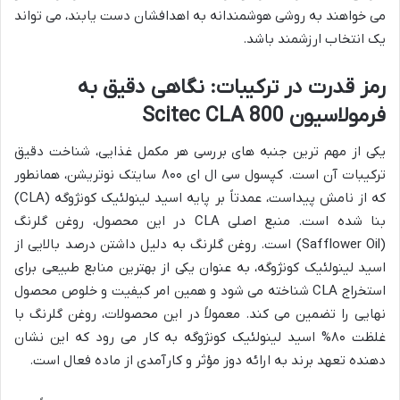
می خواهند به روشی هوشمندانه به اهدافشان دست یابند، می تواند
یک انتخاب ارزشمند باشد.
رمز قدرت در ترکیبات: نگاهی دقیق به
فرمولاسیون Scitec CLA 800
یکی از مهم ترین جنبه های بررسی هر مکمل غذایی، شناخت دقیق
ترکیبات آن است. کپسول سی ال ای ۸۰۰ سایتک نوتریشن، همانطور
که از نامش پیداست، عمدتاً بر پایه اسید لینولئیک کونژوگه (CLA)
بنا شده است. منبع اصلی CLA در این محصول، روغن گلرنگ
(Safflower Oil) است. روغن گلرنگ به دلیل داشتن درصد بالایی از
اسید لینولئیک کونژوگه، به عنوان یکی از بهترین منابع طبیعی برای
استخراج CLA شناخته می شود و همین امر کیفیت و خلوص محصول
نهایی را تضمین می کند. معمولاً در این محصولات، روغن گلرنگ با
غلظت ۸۰% اسید لینولئیک کونژوگه به کار می رود که این نشان
دهنده تعهد برند به ارائه دوز مؤثر و کارآمدی از ماده فعال است.