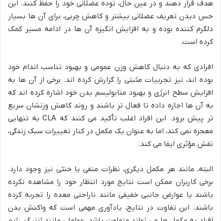
هدف قرار دهند و در عین حال، توده عضلانی خود را حفظ کنند. این
حس دیدن تعریف عضلانی بیشتر و کاهش چربی، برای آن ها بسیار
دلگرم کننده بوده و به افزایش انگیزه آن ها در ادامه مسیر کمک
کرده است.
افرادی که به دنبال کاهش وزن عمومی و بهبود تناسب اندام خود
بوده اند، نیز تجربیات مثبتی را گزارش کرده اند. برخی از آن ها به
افزایش سطح انرژی و بهبود متابولیسم بدن خود اشاره کرده اند که
به آن ها اجازه داده تا فعال تر باشند و روند کاهش وزنشان سریع
تر پیش برود. این افراد اغلب تأکید می کنند که CLA به تنهایی
معجزه نمی کند، اما به عنوان یک مکمل در کنار تغییرات سبک زندگی،
نقش مؤثری ایفا می کند.
البته، مانند هر مکمل دیگری، نظرات منفی یا خنثی نیز وجود دارد.
برخی کاربران ممکن است نتایج مورد انتظار خود را مشاهده نکرده
باشند یا عوارض جانبی خفیفی مانند ناراحتی معده را تجربه کرده
باشند. این تفاوت در نتایج، یادآوری مهمی است که واکنش بدن
افراد به مکمل ها می تواند متفاوت باشد. عواملی مانند ژنتیک، رژیم