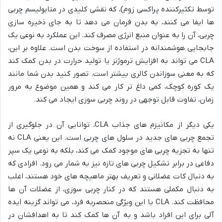
توسط تکثیرکننده پراکسی زوم)، که نقشی کلیدی در متابولیسم چربی
ها ایفا می کنند، به بدن فرمان می دهد تا به جای ذخیره سازی
چربی، آن را به عنوان منبع انرژی مصرف کند. این عملکرد به نوعی یک
جابجایی هوشمندانه در استفاده از سوخت بدن است. علاوه بر این،
CLA می تواند به افزایش ترموژنز یا تولید حرارت در بدن کمک کند
که به معنی سوزاندن کالری بیشتر است. تصور کنید بدن شما مانند
یک کوره کوچک، کمی داغ تر کار می کند و همین موضوع به مرور
زمان، تفاوت قابل توجهی در روند چربی سوزی ایجاد می کند.
یکی دیگر از مکانیزم های جذاب CLA، توانایی آن در جلوگیری از
تجمع چربی های جدید در سلول های چربی است. این یعنی CLA نه
تنها به تجزیه چربی های موجود کمک می کند، بلکه به نوعی یک سپر
دفاعی در برابر تشکیل چربی های تازه نیز به شمار می رود. افرادی که
به دنبال کات عضلانی و تعریف بهتر ماهیچه های خود هستند، اغلب
به دنبال مکملی هستند که در کنار چربی سوزی، از عضلات آن ها
محافظت کند. CLA با این ویژگی منحصربه فرد، می تواند گزینه ایده
آلی برای این افراد باشد و به آن ها کمک کند تا به اهدافشان در