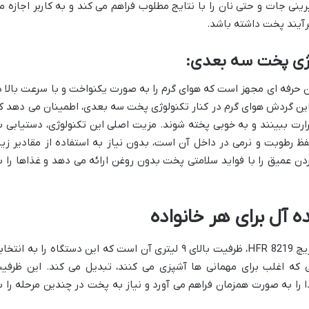
ینی جات و حتی نان را با نتایج مطلوب فراهم می کند و به کاربر اجازه م
فرآیند پخت داشته باشد.
وژی پخت سه بعدی:
H به یک سیستم فن حرفه ای مجهز است که هوای گرم را به صورت یکنواخت و با سرعت بالا د
این گردش هوای گرم در کنار تکنولوژی پخت سه بعدی، اطمینان می دهد ک
 ببینند و به خوبی پخته شوند. مزیت اصلی این تکنولوژی، دستیابی ب
ظ رطوبت و نرمی در داخل آن است، بدون نیاز به استفاده از مقادیر زیا
ن عمیق را با فواید سلامتی پخت بدون روغن ارائه می دهد و غذاها را ب
یکی از برجسته ترین ویژگی های سرخ کن هنریچ HFR 8219، ظرفیت بالای ۹ لیتری آن است که این دستگاه را به انت
ی که اغلب برای مهمانی ها آشپزی می کنند، تبدیل می کند. این ظرفی
را به صورت همزمان فراهم می آورد و نیاز به پخت در چندین مرحله را ب