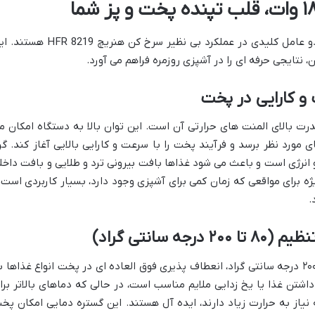
موتور قدرتمند و سیستم حرارتی پیشرفته، دو عامل کلیدی در عملکرد بی نظیر سرخ کن هنریچ  8219
ن، نتایجی حرفه ای را در آشپزی روزمره فراهم می آورد.
ده قدرت بالای المنت های حرارتی آن است. این توان بالا به دستگاه امکان م
مورد نظر برسد و فرآیند پخت را با سرعت و کارایی بالایی آغاز کند. گر
انرژی است و باعث می شود غذاها بافت بیرونی ترد و طلایی و بافت داخل
یژه برای مواقعی که زمان کمی برای آشپزی وجود دارد، بسیار کاربردی است 
.
سانتی گراد)
قابلیت تنظیم دما در محدوده وسیع ۸۰ تا ۲۰۰ درجه سانتی گراد، انعطاف پذیری فوق العاده ای در پخت انواع غذاها 
داشتن غذا یا یخ زدایی ملایم مناسب است، در حالی که دماهای بالاتر برا
یاز به حرارت زیاد دارند، ایده آل هستند. این گستره دمایی امکان پخ