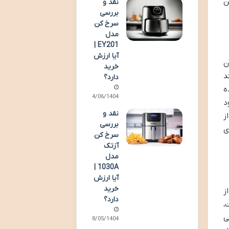
ن
نقد و
بررسی
سرخ کن
مدل
EY201 |
آیا ارزش
 آن
خرید
د
دارد؟
ه
04/06/1404
د
نقد و
ز
بررسی
ی
سرخ کن
آزتک
مدل
1030A |
آیا ارزش
خرید
از
دارد؟
ت،
ی
28/05/1404