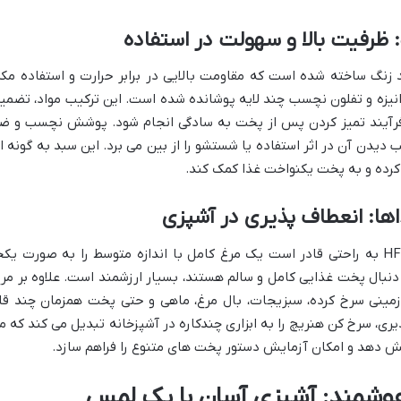
رفیت بالا و سهولت در استفاده
گ ساخته شده است که مقاومت بالایی در برابر حرارت و استفاده مکر
لوانیزه و تفلون نچسب چند لایه پوشانده شده است. این ترکیب مواد، تضمی
فرآیند تمیز کردن پس از پخت به سادگی انجام شود. پوشش نچسب و ض
 دیدن آن در اثر استفاده یا شستشو را از بین می برد. این سبد به گونه ا
کرده و به پخت یکنواخت غذا کمک کند.
ها: انعطاف پذیری در آشپزی
با ظرفیت ۹ لیتری، سرخ کن هنریچ HFR 8219 به راحتی قادر است یک مرغ کامل با اندازه متوسط را به صورت یک
ه دنبال پخت غذایی کامل و سالم هستند، بسیار ارزشمند است. علاوه بر مرغ
مینی سرخ کرده، سبزیجات، بال مرغ، ماهی و حتی پخت همزمان چند قل
، سرخ کن هنریچ را به ابزاری چندکاره در آشپزخانه تبدیل می کند که م
ش دهد و امکان آزمایش دستور پخت های متنوع را فراهم سازد.
هوشمند: آشپزی آسان با یک لمس