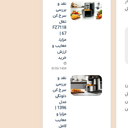
ر
نقد و
ل
بررسی
سرخ کن
تفال
FZ7118
67 |
مزایا،
معایب و
ارزش
خرید
28/05/1404
نقد و
بررسی
 و تا
سرخ کن
ل
دلونگی
ن
مدل
1396 |
ش
مزایا و
معایب
کامل