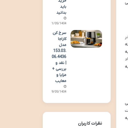
خرید
ی
باید
بدانید
11/05/1404
سرخ کن
ر
کاراجا
ه
مدل
153.03.
ه
06.4436
د
| نقد و
ه
بررسی +
مزایا و
معایب
09/05/1404
خابی
ت
ه
نظرات کاربران