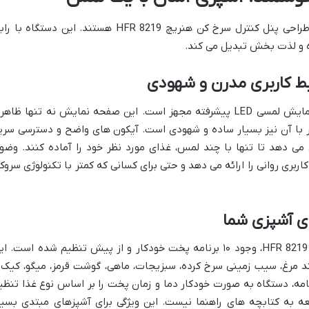
راحتی کاربری و هوشمندی، دو ستون اصلی طراحی پنل کنترل سرخ کن هنریچ HFR 8219 هستند. این دستگاه ب
ده و لذت بخش تبدیل می کند.
سرخ کن هنریچ HFR 8219 به یک صفحه نمایش لمسی LED پیشرفته مجهز است. این صفحه نمایش نه تنها ظاه
 با آن نیز بسیار ساده و شهودی است. آیکون های واضح و دسترسی سری
ن می دهد تا تنها با چند لمس، غذای مورد نظر خود را آماده کنند. وضو
بری روانی را ارائه می دهد و حتی برای کسانی که کمتر با تکنولوژی سروکا
یکی از بزرگترین مزیت های سرخ کن هنریچ HFR 8219، وجود ۱۰ برنامه پخت خودکار و از پیش تنظیم شده است. 
نند مرغ، سیب زمینی سرخ کرده، سبزیجات، ماهی، گوشت قرمز، میگو، کیک 
نامه، دستگاه به صورت خودکار دما و زمان پخت را بر اساس نوع غذا تنظی
ه به کتابچه های راهنما نیست. این ویژگی برای آشپزهای مبتدی بسیا