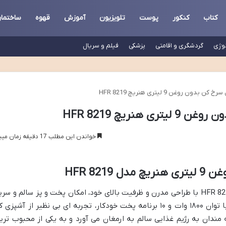
کتاب
کنکور
پوست
تلویزیون
آموزش
قهوه
ساختما
لوژی
گردشگری و اقامتی
پزشکی
فیلم و سریال
دون روغن 9 لیتری هنریچ HFR 8219
هنریچ HFR 8219
خواندن این مطلب 17 دقیقه زمان میبرد
HFR 821
سرخ کن بدون روغن ۹ لیتری هنریچ مدل HFR 8219 با طراحی مدرن و ظرفیت بالای خود، امکان پخت و پز سالم و سر
انواع غذاها را فراهم می آورد. این دستگاه با توان ۱۸۰۰ وات و ۱۰ برنامه پخت خودکار، تجربه ای بی نظیر از آشپزی
ه مندان به رژیم غذایی سالم به ارمغان می آورد و به یکی از محبوب تری