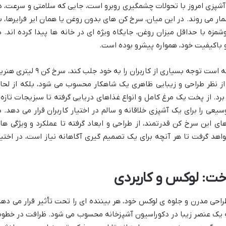
آشپزی امروز با تحولات چشمگیری روبرو است، جایی که سلامتی و سرعت، د
ار می روند. در این میان، سرخ کن های بدون روغن یا همان ایر فرایرها، ب
شمزه با حداقل میزان روغن، جایگاه ویژه ای در خانه ها پیدا کرده اند. د
و باکیفیت خود، همواره پیشرو بوده است.
یکی از محصولات برجسته این برند که توانسته است توجه بسیاری از کاربران را به خود جلب کند، سرخ کن
 نه تنها از نظر طراحی و زیبایی ظاهری یک شاهکار محسوب می شود، بلکه از لحا
ی برد. از پخت یک مرغ کامل و انواع غذاهای دریایی گرفته تا سبزیجات تازه 
عی را برای یک آشپزی خلاقانه و سالم در اختیار کاربران قرار می دهد. د
ای این سرخ کن قدرتمند، از طراحی و ابعاد گرفته تا عملکرد و ویژگی ها
هد گرفت تا هر آنچه برای یک تصمیم گیری آگاهانه نیاز است، در اختیا
خت: لوکس و کاربردی
H در نگاه اول، با طراحی مدرن و جلوه ی لوکس خود، هر بیننده ای را تحت تأثیر قرار می ده
که یک عنصر زیبا در دکوراسیون آشپزخانه محسوب می شود. ظرافت در خطوط