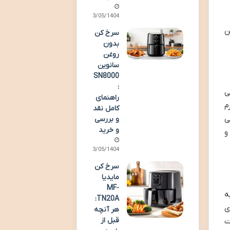
23/05/1404
HFR هستند. این
سرخ کن
بدون
روغن
سانوین
SN8000
:
ی
راهنمای
م
کامل نقد
ی
و بررسی
و خرید
و
13/05/1404
سرخ کن
مایدیا
MF-
به
TN20A:
ی
هر آنچه
قبل از
ت