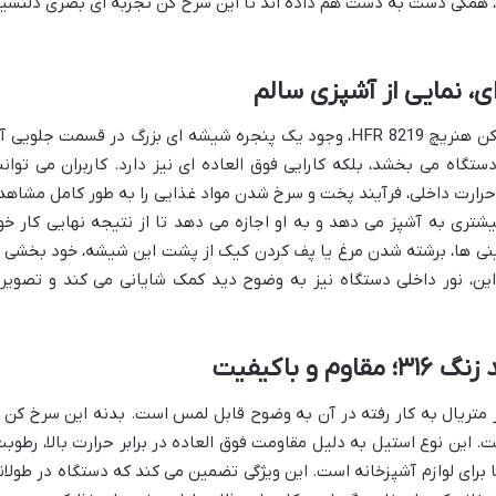
ه، همگی دست به دست هم داده اند تا این سرخ کن تجربه ای بصری دلنشی
ی، نمایی از آشپزی سالم
یکی از چشمگیرترین ویژگی های طراحی سرخ کن هنریچ HFR 8219، وجود یک پنجره شیشه ای بزرگ در قسمت جلویی
تگاه می بخشد، بلکه کارایی فوق العاده ای نیز دارد. کاربران می توانن
حرارت داخلی، فرآیند پخت و سرخ شدن مواد غذایی را به طور کامل مشاهد
شتری به آشپز می دهد و به او اجازه می دهد تا از نتیجه نهایی کار خو
 ها، برشته شدن مرغ یا پف کردن کیک از پشت این شیشه، خود بخشی ا
این، نور داخلی دستگاه نیز به وضوح دید کمک شایانی می کند و تصویر
 باکیفیت
یت ساخت سرخ کن هنریچ HFR 8219 از متریال به کار رفته در آن به وضوح قابل لمس است. بدنه این سرخ کن 
اژ 316 ساخته شده است. این نوع استیل به دلیل مقاومت فوق العاده در برابر حرارت بالا، رطوب
ا برای لوازم آشپزخانه است. این ویژگی تضمین می کند که دستگاه در طولان