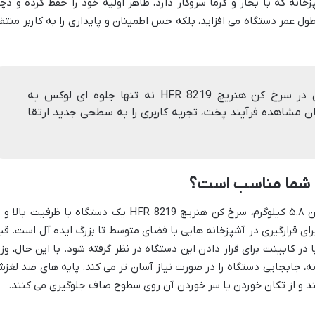
انه که با بخار و گرما سروکار دارد، ظاهر اولیه خود را حفظ کرده و دچا
ول عمر دستگاه می افزاید، بلکه حس اطمینان و پایداری را به کاربر منتق
طراحی مدرن و پنجره شیشه ای در سرخ کن هنریچ HFR 8219 نه تنها جلوه ای لوکس به
ن مشاهده فرآیند پخت، تجربه کاربری را به سطحی جدید ارتقا
انه شما مناسب است؟
با ابعاد تقریبی ۴۱x۳۴x۳۲ سانتی متر و وزن ۵.۸ کیلوگرم، سرخ کن هنریچ HFR 8219 یک دستگاه با ظرفیت بالا
 قرارگیری در آشپزخانه هایی با فضای متوسط تا بزرگ ایده آل است. قب
 در کابینت برای قرار دادن این دستگاه در نظر گرفته شود. با این حال، وز
ه، جابجایی دستگاه را در صورت نیاز آسان تر می کند. پایه های ضد لغز
ند و از تکان خوردن یا سر خوردن آن روی سطوح صاف جلوگیری می کنند.