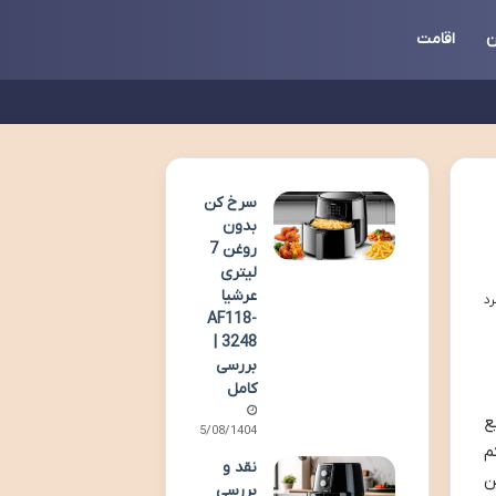
ن
اقامت
سرخ کن
بدون
روغن 7
لیتری
عرشیا
AF118-
3248 |
بررسی
کامل
یع
15/08/1404
 کم
نقد و
ن
بررسی