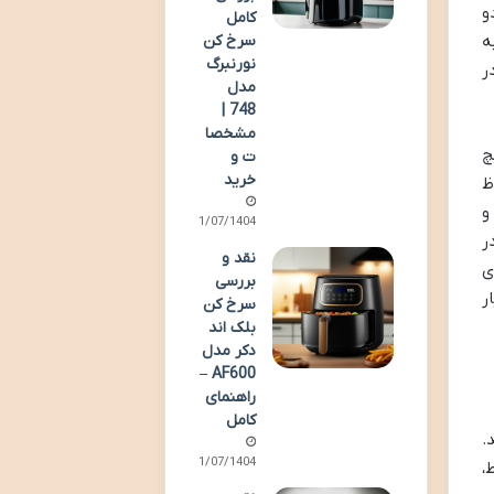
و
کامل
ه
سرخ کن
نورنبرگ
ر
مدل
748 |
مشخصا
 ۹ لیتری هنریچ
ت و
خرید
ظ
و
11/07/1404
ر
نقد و
ی
بررسی
ر
سرخ کن
بلک اند
دکر مدل
AF600 –
راهنمای
کامل
د.
01/07/1404
،