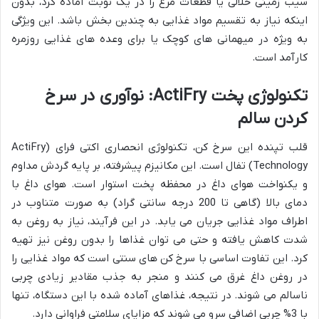
سیب زمینی خلالی یا قطعات مرغ را در یک نوبت آماده کرد، بدون
اینکه نیاز به تقسیم مواد غذایی به چندین بخش باشد. این ویژگی
به ویژه در میهمانی های کوچک یا برای وعده های غذایی روزمره
کارآمد است.
تکنولوژی پخت ActiFry: نوآوری در سرخ
کردن سالم
قلب تپنده این سرخ کن، تکنولوژی انحصاری اکتی فرای (ActiFry
Technology) تفال است. این مکانیزم پیشرفته، بر پایه گردش مداوم
و یکنواخت هوای داغ در محفظه پخت استوار است. هوای داغ با
دمای بالا (گاهی تا 200 درجه سانتی گراد) به صورت متناوب در
اطراف مواد غذایی جریان می یابد. در این فرآیند، نیاز به روغن به
شدت کاهش یافته و حتی می توان غذاها را بدون روغن نیز تهیه
کرد. این تفاوت اساسی با سرخ کن های سنتی است که مواد غذایی را
در روغن داغ غرق می کنند و منجر به جذب مقادیر زیادی چربی
ناسالم می شوند. در نتیجه، غذاهای آماده شده با این دستگاه، تنها
با 3% چربی اضافی سرو می شوند که مزایای سلامتی فراوانی دارد.