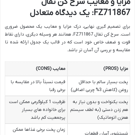
مزایا و معایب سرخ کن تفال
FZ711867: یک دیدگاه متعادل
برای تصمیم گیری نهایی، درک مزایا و معایب یک محصول ضروری
است. سرخ کن تفال FZ711867، همانند هر وسیله دیگری، دارای نقاط
قوت و ضعف خاص خود است که در قالب یک جدول ارائه شده تا
مقایسه و بررسی آن آسان تر باشد.
مزایا (PROS)
معایب (CONS)
پخت بسیار سالم با حداقل
قیمت نسبتاً بالا در مقایسه با
روغن (کاهش 3% چربی اضافی)
برخی رقبا
پخت یکنواخت و بدون نیاز به
ظرفیت 1 کیلوگرمی ممکن است
هم زدن دستی (به لطف سیستم
برای خانواده های بسیار
همزن اتوماتیک)
پرجمعیت کم باشد
زمان پخت برخی غذاها ممکن
شستشوی آسان قطعات