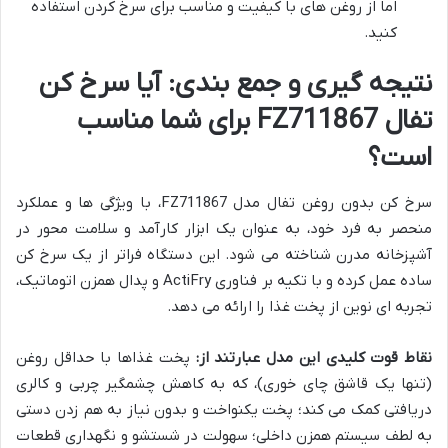
اما از روغن های با کیفیت و مناسب برای سرخ کردن استفاده
کنید.
نتیجه گیری و جمع بندی: آیا سرخ کن
تفال FZ711867 برای شما مناسب
است؟
سرخ کن بدون روغن تفال مدل FZ711867، با ویژگی ها و عملکرد
منحصر به فرد خود، به عنوان یک ابزار کارآمد و سلامت محور در
آشپزخانه مدرن شناخته می شود. این دستگاه فراتر از یک سرخ کن
ساده عمل کرده و با تکیه بر فناوری ActiFry و پدال همزن اتوماتیک،
تجربه ای نوین از پخت غذا را ارائه می دهد.
نقاط قوت کلیدی این مدل عبارتند از:
پخت غذاها با حداقل روغن
(تنها یک قاشق چای خوری)، که به کاهش چشمگیر چربی و کالری
دریافتی کمک می کند؛ پخت یکنواخت و بدون نیاز به هم زدن دستی
به لطف سیستم همزن داخلی؛ سهولت در شستشو و نگهداری قطعات