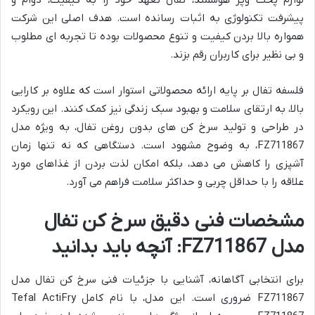
لوازم پخت وپز هوشمند، تفال تعهد خود را به کیفیت، دوام و
پیشرفت تکنولوژی به اثبات رسانده است. هدف اصلی این شرکت
همواره بالا بردن کیفیت و تنوع محصولات بوده تا تجربه ای مطلوب
و بی نظیر برای کاربران رقم بزند.
فلسفه تفال بر پایه ارائه محصولاتی استوار است که علاوه بر کارایی
بالا، به ارتقای سلامت و بهبود سبک زندگی نیز کمک کنند. این رویکرد
در طراحی و تولید سرخ کن های بدون روغن تفال، به ویژه مدل
FZ711867، به وضوح مشهود است. دستگاهی که نه تنها زمان
آشپزی را کاهش می دهد، بلکه امکان لذت بردن از غذاهای مورد
علاقه را با حداقل چربی و حداکثر سلامت فراهم می آورد.
مشخصات فنی دقیق سرخ کن تفال
مدل FZ711867: آنچه باید بدانید
برای انتخابی آگاهانه، آشنایی با جزئیات فنی سرخ کن تفال مدل
FZ711867 ضروری است. این مدل، با نام کامل Tefal ActiFry