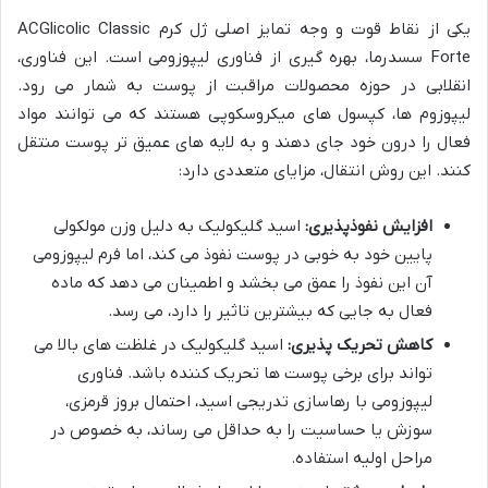
یکی از نقاط قوت و وجه تمایز اصلی ژل کرم ACGlicolic Classic
Forte سسدرما، بهره گیری از فناوری لیپوزومی است. این فناوری،
انقلابی در حوزه محصولات مراقبت از پوست به شمار می رود.
لیپوزوم ها، کپسول های میکروسکوپی هستند که می توانند مواد
فعال را درون خود جای دهند و به لایه های عمیق تر پوست منتقل
کنند. این روش انتقال، مزایای متعددی دارد:
افزایش نفوذپذیری:
اسید گلیکولیک به دلیل وزن مولکولی
پایین خود به خوبی در پوست نفوذ می کند، اما فرم لیپوزومی
آن این نفوذ را عمق می بخشد و اطمینان می دهد که ماده
فعال به جایی که بیشترین تاثیر را دارد، می رسد.
کاهش تحریک پذیری:
اسید گلیکولیک در غلظت های بالا می
تواند برای برخی پوست ها تحریک کننده باشد. فناوری
لیپوزومی با رهاسازی تدریجی اسید، احتمال بروز قرمزی،
سوزش یا حساسیت را به حداقل می رساند، به خصوص در
مراحل اولیه استفاده.