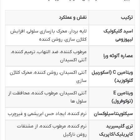
ترکیب
نقش و عملکرد
اسید گلیکولیک
لایه بردار، محرک بازسازی سلولی، افزایش
لیپوزومی
کلاژن سازی، روشن کننده
مرطوب کننده، ضد التهاب، ترمیم کننده،
عصاره آلوئه ورا
آنتی اکسیدان
ویتامین C (اسکوربیل
آنتی اکسیدان، روشن کننده، محرک کلاژن
گلوکوزید)
سازی
ویتامین E
آنتی اکسیدان، مرطوب کننده، محافظت از
(توکوفرول)
سلول ها
سیکلوپنتاسیلوکسان
نرم کننده، ایجاد حس ابریشمی و غیرچرب
تری گلیسیرید
نرم کننده، مرطوب کننده، از مشتقات
کاپریلیک/کاپریک
روغن نارگیل