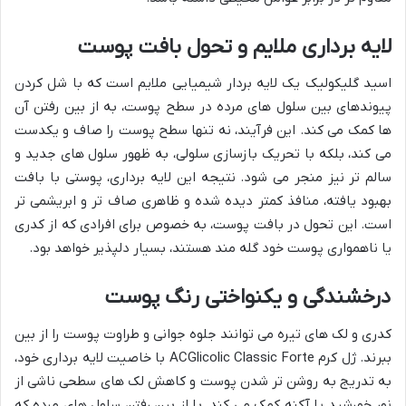
لایه برداری ملایم و تحول بافت پوست
اسید گلیکولیک یک لایه بردار شیمیایی ملایم است که با شل کردن
پیوندهای بین سلول های مرده در سطح پوست، به از بین رفتن آن
ها کمک می کند. این فرآیند، نه تنها سطح پوست را صاف و یکدست
می کند، بلکه با تحریک بازسازی سلولی، به ظهور سلول های جدید و
سالم تر نیز منجر می شود. نتیجه این لایه برداری، پوستی با بافت
بهبود یافته، منافذ کمتر دیده شده و ظاهری صاف تر و ابریشمی تر
است. این تحول در بافت پوست، به خصوص برای افرادی که از کدری
یا ناهمواری پوست خود گله مند هستند، بسیار دلپذیر خواهد بود.
درخشندگی و یکنواختی رنگ پوست
کدری و لک های تیره می توانند جلوه جوانی و طراوت پوست را از بین
ببرند. ژل کرم ACGlicolic Classic Forte با خاصیت لایه برداری خود،
به تدریج به روشن تر شدن پوست و کاهش لک های سطحی ناشی از
نور خورشید یا آکنه کمک می کند. با از بین رفتن سلول های مرده که