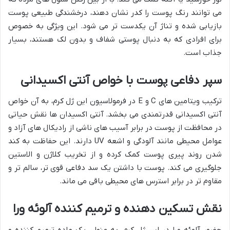
می توانند رنگ پوست را کدر نشان دهند، درخشندگی طبیعی پوست
بازیابی شده و تناژ آن یکدست تر می شود. این ویژگی به خصوص
برای افرادی که به دنبال پوستی شفاف و بدون لک هستند، بسیار
جذاب است.
سپر دفاعی پوست با خواص آنتی اکسیدانی
ترکیب ویتامین های C و E در فرمولاسیون این ژل کرم، به آن خواص
آنتی اکسیدانی قدرتمندی می بخشد. آنتی اکسیدان ها نقش حیاتی
در محافظت از پوست در برابر آسیب های ناشی از رادیکال های آزاد و
عوامل محیطی مانند آلودگی و اشعه UV دارند. این حفاظت به کند
شدن روند پیری پوست کمک کرده و از تخریب کلاژن و الاستین
جلوگیری می کند. پوست با داشتن یک سد دفاعی قوی تر، سالم تر و
مقاوم تر در برابر استرس های محیطی باقی می ماند.
نقش تسکین دهنده و ترمیم کننده آلوئه ورا
حضور آلوئه ورا در این ژل کرم، به عنوان یک ماده ترمیم کننده و