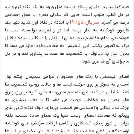
قدم گذاشتن در دنیای پینگو، درست مثل ورود به یک ایگلو گرم و نرم
در دل قطب جنوب است؛ جایی که سادگی بصری با عمق احساسی
سریال Pingu
درهم می آمیزد.
با اینکه در نگاه اول شاید تنها یک
کارتون کودکانه به نظر برسد، اما در واقعیت، توانسته است با
هوشمندی تمام، مفاهیم پیچیده ای از زندگی را در قالبی ساده و قابل
درک به تصویر بکشد. این انیمیشن به مخاطب خود اجازه می دهد تا
بدون نیاز به دیالوگ، با شخصیت ها همذات پنداری کند و در دل
ماجراهای آن ها غرق شود.
فضای انیمیشن با رنگ های محدود و طراحی مینیمال، چشم نواز
است و به تمرکز بر روی حرکت، ژست ها و حالات روحی شخصیت ها
کمک شایانی می کند. این تصمیم هنری، به جای تکیه بر زرق وبرق
های بصری، به مخاطب فرصت می دهد تا با دقت بیشتری به
جزئیات داستانی و احساسی هر قسمت بپردازد. «نوک نوک» کردن های
پینگو، که همانند امضای اوست، تنها یک صدای ساده نیست؛ بلکه
بیانی از شور زندگی، کنجکاوی و گاهی اوقات سرکشی های کودکانه
اوست که در ذهن مخاطب حک می شود و هر بار لبخندی بر لب ها