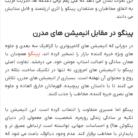
این نمرات نشان می دهد که علی رغم برخی دغدغه ها، اکثریت قریب
به اتفاق مخاطبان و منتقدان، پینگو را اثری ارزشمند و قابل ستایش
می دانند.
پینگو در مقابل انیمیشن های مدرن
در دورانی که انیمیشن های کامپیوتری با گرافیک سه بعدی و جلوه
پینگو
های ویژه خیره کننده بازار را تسخیر کرده اند،
همچنان با
همان سادگی و اصالت استاپ موشن خود، می درخشد. تفاوت اصلی
پینگو با انیمیشن های امروزی، نه تنها در تکنیک ساخت، بلکه در
روح و محتوای آن نهفته است. بسیاری از انیمیشن های مدرن، تلاش
می کنند تا با داستان های پیچیده، قهرمانان خارق العاده و جلوه
های بصری خیره کننده، مخاطب را جذب کنند.
پینگو اما مسیری متفاوت را انتخاب کرده است. این انیمیشن با
تکیه بر سادگی زندگی روزمره، شخصیت های معمولی (در دنیای
پنگوئن ها!) و احساسات جهانی، توانسته است ارتباطی عمیق تر و
پایدارتر با مخاطب برقرار کند. عدم وجود دیالوگ، باعث می شود که