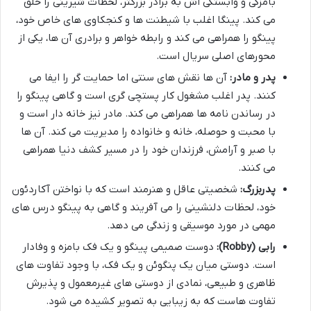
بامزگی و وابستگی اش به برادر بزرگتر، لحظات شیرینی را خلق
می کند. پینگا اغلب با شیطنت ها و کنجکاوی های خاص خود،
پینگو را همراهی می کند و رابطه خواهر و برادری آن ها، یکی از
محورهای اصلی سریال است.
پدر و مادر:
آن ها نقش های سنتی اما حمایت گر را ایفا می
کنند. پدر اغلب مشغول کار پستچی گری است و گاهی پینگو را
در رساندن نامه ها همراهی می کند. مادر نیز خانه دار است و
با محبت و حوصله، خانه و خانواده را مدیریت می کند. آن ها
با صبر و آرامش، فرزندان خود را در مسیر کشف دنیا همراهی
می کنند.
پدربزرگ:
شخصیتی عاقل و هنرمند است که با نواختن آکاردئون
خود، لحظات دلنشینی را می آفریند و گاهی به پینگو درس های
مهمی در مورد موسیقی و زندگی می دهد.
رابی (Robby):
دوست صمیمی پینگو و یک فک بامزه و وفادار
است. دوستی میان یک پنگوئن و یک فک، با وجود تفاوت های
ظاهری و طبیعی، نمادی از دوستی های غیرمعمول و پذیرش
تفاوت هاست که به زیبایی به تصویر کشیده می شود.