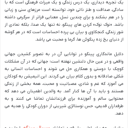
یک تجربه دیداری، یک درس زندگی و یک میراث فرهنگی است که با
سادگی، صداقت و طنز ذاتی خود، توانسته است مرزهای سنی و زبانی
را در هم بشکند و برای چندین نسل، معنایی فراتر از سرگرمی داشته
باشد. «نوک نوک» کردن های پینگو، نه تنها یک صدا، بلکه نمادی از
شور زندگی، کنجکاوی و بیان بی پرده احساسات است که در هر گوشه
از دنیای یخ زده پنگوئن ها، گرما و محبت می پاشد.
دلایل ماندگاری پینگو در توانایی آن در به تصویر کشیدن جهانی
واقعی و در عین حال دلنشین نهفته است؛ جهانی که در آن مشکلات
کوچک با دوستی و همکاری حل می شوند و احساسات انسانی به
شکلی صادقانه و بدون کلام بیان می گردند. این انیمیشن به کودکان
می آموزد که غم و شادی، عصبانیت و محبت، همه بخشی از زندگی
هستند و باید با آن ها کنار آمد. به والدین اطمینان می دهد که
محتوایی سالم و آموزنده برای فرزندانشان تماشا می کنند و به
طرفداران قدیمی، حس نوستالژی شیرینی از دوران کودکی را هدیه می
دهد.
سریال پینگو
بنابراین، چه برای اولین بار قصد تماشای
را دارید و