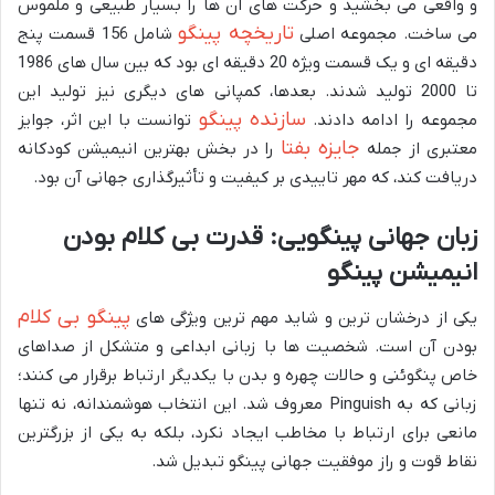
و واقعی می بخشید و حرکت های آن ها را بسیار طبیعی و ملموس
تاریخچه پینگو
می ساخت. مجموعه اصلی
شامل 156 قسمت پنج
دقیقه ای و یک قسمت ویژه 20 دقیقه ای بود که بین سال های 1986
تا 2000 تولید شدند. بعدها، کمپانی های دیگری نیز تولید این
سازنده پینگو
مجموعه را ادامه دادند.
توانست با این اثر، جوایز
جایزه بفتا
معتبری از جمله
را در بخش بهترین انیمیشن کودکانه
دریافت کند، که مهر تاییدی بر کیفیت و تأثیرگذاری جهانی آن بود.
زبان جهانی پینگویی: قدرت بی کلام بودن
انیمیشن پینگو
پینگو بی کلام
یکی از درخشان ترین و شاید مهم ترین ویژگی های
بودن آن است. شخصیت ها با زبانی ابداعی و متشکل از صداهای
خاص پنگوئنی و حالات چهره و بدن با یکدیگر ارتباط برقرار می کنند؛
زبانی که به Pinguish معروف شد. این انتخاب هوشمندانه، نه تنها
مانعی برای ارتباط با مخاطب ایجاد نکرد، بلکه به یکی از بزرگترین
نقاط قوت و راز موفقیت جهانی پینگو تبدیل شد.