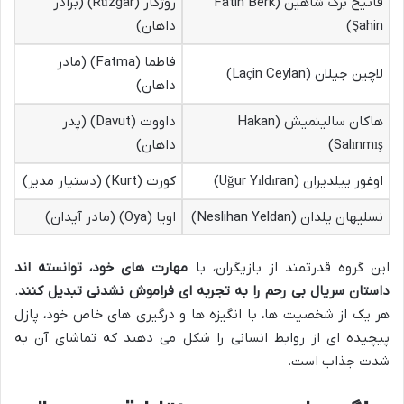
فاتیح برک شاهین (Fatih Berk
روژگار (Rüzgar) (برادر
Şahin)
داهان)
فاطما (Fatma) (مادر
لاچین جیلان (Laçin Ceylan)
داهان)
هاکان سالینمیش (Hakan
داووت (Davut) (پدر
Salınmış)
داهان)
اوغور ییلدیران (Uğur Yıldıran)
کورت (Kurt) (دستیار مدیر)
نسلیهان یلدان (Neslihan Yeldan)
اویا (Oya) (مادر آیدان)
این گروه قدرتمند از بازیگران، با
مهارت های خود، توانسته اند
داستان سریال بی رحم را به تجربه ای فراموش نشدنی تبدیل کنند
.
هر یک از شخصیت ها، با انگیزه ها و درگیری های خاص خود، پازل
پیچیده ای از روابط انسانی را شکل می دهند که تماشای آن به
شدت جذاب است.