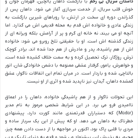
داستان سریال بی رحم
با بازگشت داهان یالچین، قهرمان جوان و
خوش قلب سریال، از خدمت سربازی آغاز می شود. داهان پس از
گذراندن دوره ای سخت در ارتش، با رویاهای شیرین بازگشت به
زندگی عادی و خانواده اش قدم به محله قدیمی اش می گذارد. اما
آنچه او می بیند، نه خانه ای گرم و پر از آرامش، بلکه ویرانه ای از
زندگی گذشته اش است. او با حقیقتی تلخ روبرو می شود: خانواده
اش از هم پاشیده، پدر و مادرش از هم جدا شده اند، برادر کوچک
ترش، روژگار، ترک تحصیل کرده و به سمت خلاف کشیده شده است،
و خواهرش، یامور، گرفتار عشقی ممنوعه با دشمن خانوادگی شان، انور
بالتاچی، شده و باردار است. در میان تمام این اتفاقات ناگوار، عشق
گمشده داهان، آیدان، نیز ناپدید شده و اثری از او نیست.
این تحولات ناگوار و از هم پاشیدگی خانواده، داهان را در اعماق
ناامیدی فرو می برد. در این شرایط، شخصی مرموز به نام مدیر
(Müdür) که دستیاران قدرتمندی مانند کورت دارد، پیشنهادی
خطرناک به داهان می دهد. او که پیش از این یک سرباز ساده و
مردی با قلبی پاک بود، اکنون در مواجهه با از دست دادن همه چیز،
مجبور به پذیرش این پیشنهاد می شود و قدم به دنیای تاریک و بی