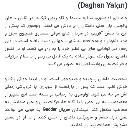
(Daghan Yalçın)
چاغاتای اولوسوی، ستاره سینما و تلویزیون ترکیه، در نقش داهان
یالچین، بار اصلی داستان را بر دوش می کشد. اولوسوی که پیش از
این با نقش آفرینی در سریال های موفق بسیاری همچون «جزر و
مد»، «نفوذی» و «محافظ» به شهرت جهانی دست یافته است، در «بی
رحم» نیز توانایی های بی نظیر خود را به رخ می کشد. او در نقش
داهان، تحول یک سرباز ساده به یک قاتل بی رحم را با تمام جزئیات
و ظرافت های روانشناختی به تصویر می کشد.
شخصیت داهان پیچیده و چندوجهی است. او در ابتدا جوانی پاک و
خوش قلب است که پس از بازگشت از سربازی، با فروپاشی زندگی
اش مواجه می شود. اولوسوی به زیبایی توانسته است این تغییر از
معصومیت به بی رحمی را با نگاه ها، حرکات بدن و لحن صدایش به
مخاطب منتقل کند. بینندگان
سریال Gaddar
به خوبی می توانند
عمق درد، خشم و سردرگمی داهان را حس کنند و با او در مسیر
دشوارش همذات پنداری نمایند.