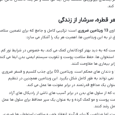
کند.
حاوی
13 ویتامین ضروری
است؛ ترکیبی کامل و جامع که برای تضمین سلام
تر به این ویتامین ها، اهمیت هر یک را آشکار می سازد:
ست که به دید بهتر کودکانمان کمک می کند، به خصوص در شرایط نور کم.
م استخوان ها، حفظ سلامت پوست و تقویت سیستم ایمنی بدن ایفا می کند،
ابر بیماری ها مقاومت کنند.
پایه و اساس استخوان ها و دندان های محکم است. ویتامین D3 برای جذب کلسیم و فسفر ضروری
نمی تواند به طور کامل شکل بگیرد. این ویتامین همچنین در تنظیم
وان یک مدافع قدرتمند در برابر عفونت ها عمل می کند.
ه از سلول های بدن در برابر آسیب های ناشی از رادیکال های آزاد
مت پوست و مو کمک کرده و به عنوان یک سپر محافظ برای سلول ها عمل
مل رشد کنند.
اگرچه کمتر شناخته شده است، اما ویتامین K برای فرآیند انعقاد خون و سلامت استخوان ها ضروری