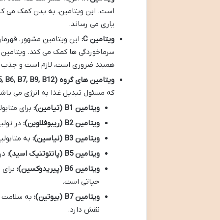
یاری می رساند.
ویتامین C:
این ویتامین مشهور، قهرما
همبند ضروری است، لازم است و جذب آه
ویتامین های گروه B (B1, B2, B3, B5, B6, B7, B9, B12):
که مسئول تبدیل غذا به انرژی می باشند
ویتامین B1 (تیامین):
برای متابو
ویتامین B2 (ریبوفلاوین):
در تولی
ویتامین B3 (نیاسین):
به متابولی
ویتامین B5 (پانتوتنیک اسید):
در 
ویتامین B6 (پیریدوکسین):
برای 
حیاتی است.
ویتامین B7 (بیوتین):
به سلامت م
نقش دارد.