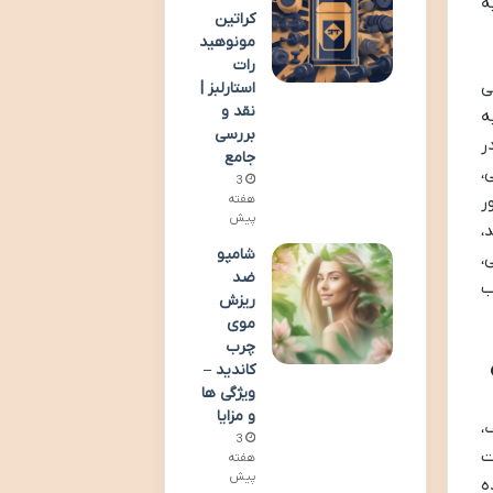
ه
کراتین
مونوهید
رات
ی
استارلبز |
نقد و
ه
بررسی
ر
جامع
،
3
ر
هفته
پیش
،
شامپو
،
ضد
ب
ریزش
موی
چرب
کاندید –
ویژگی ها
و مزایا
،
3
ت
هفته
پیش
ه