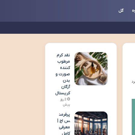
ه
گل
نقد کرم
مرطوب
کننده
صورت و
بدن
آرگان
کریستال
2 روز
پیش
پرفرمن
س اج |
معرفی
کامل