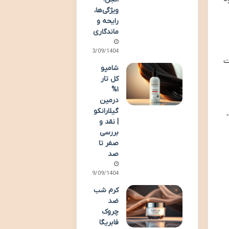
ویژگی‌ها،
رایحه و
ماندگاری
23/09/1404
ت
شامپو
کل تار
۱%
درمین
گیلارانکو
| نقد و
بررسی
صفر تا
صد
19/09/1404
کرم شب
ضد
چروک
فابریگا