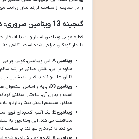
را در حمایت از سلامت فرزندانمان روایت می 
گنجینه 13 ویتامین ضروری: هر قطره، سرشار از زندگی
قطره مولتی ویتامین استار ویت با افتخار، 
پایدار کودکان طراحی شده است. نگاهی دقیق 
ویتامین A:
این ویتامین، گویی چراغی ا
علاوه بر این، نقش حیاتی در رشد سال
تا آن ها بتوانند با قدرت بیشتری در بر
ویتامین D3:
است و بدون آن، ساختار اسکلتی کودک 
عملکرد سیستم ایمنی نقش دارد و به عن
ویتامین E:
یک آنتی اکسیدان قوی است ک
محافظت می کند. این ویتامین به سلا
می کند تا کودکان بتوانند با سلامت کا
ویتامین K: