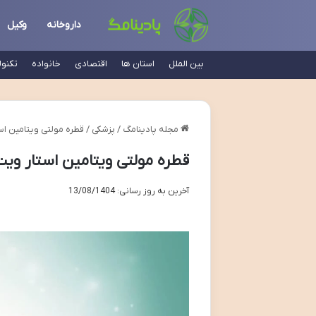
داروخانه
وکیل
بین الملل
استان ها
اقتصادی
خانواده
تکنو
مجله پادینامگ
/
پزشکی
/
قطره مولتی ویتامین است
قطره مولتی ویتامین استار ویت 
آخرین به روز رسانی: 13/08/1404