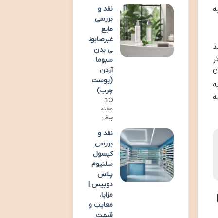
نقد و
ه
بررسی
مایع
غیرصابون
د
ی بدن
 تر
سبوما
آردن
شدن، همزمان با فعال تر شدن و تعامل بیشتر با محیط، نیاز به ویتامین های گروه B برای تأمین انرژی و ویتامین C
(پوست
ه
چرب)
ه
3
هفته
پیش
نقد و
بررسی
کپسول
سلنیوم
پلاس
دوبیس |
مزایا،
معایب و
قیمت