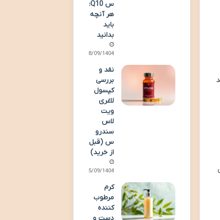
س Q10:
هر آنچه
باید
بدانید
18/09/1404
نقد و
د
بررسی
کپسول
لاغری
ویت
لاس
سندرو
س (قبل
از خرید)
15/09/1404
کرم
مرطوب
کننده
دست و