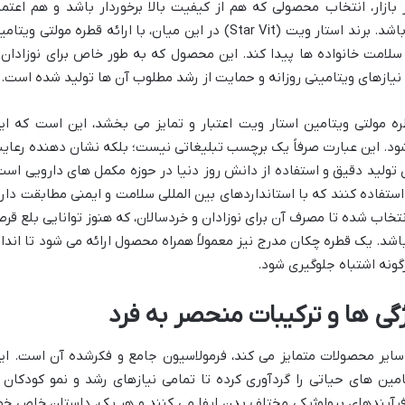
ازار، انتخاب محصولی که هم از کیفیت بالا برخوردار باشد و هم اعتما
والدین را جلب کند، می تواند چالش برانگیز باشد. برند استار ویت (Star Vit) در این میان، با ارائه قطره مولتی ویت
سلامت خانواده ها پیدا کند. این محصول که به طور خاص برای نوزادان 
یازهای ویتامینی روزانه و حمایت از رشد مطلوب آن ها تولید شده است.
ره مولتی ویتامین استار ویت اعتبار و تمایز می بخشد، این است که ای
. این عبارت صرفاً یک برچسب تبلیغاتی نیست؛ بلکه نشان دهنده رعای
تولید دقیق و استفاده از دانش روز دنیا در حوزه مکمل های دارویی است
ستفاده کنند که با استانداردهای بین المللی سلامت و ایمنی مطابقت دارد
تخاب شده تا مصرف آن برای نوزادان و خردسالان، که هنوز توانایی بلع قر
باشد. یک قطره چکان مدرج نیز معمولاً همراه محصول ارائه می شود تا انداز
گونه اشتباه جلوگیری شود.
گی ها و ترکیبات منحصر به فرد
 سایر محصولات متمایز می کند، فرمولاسیون جامع و فکرشده آن است. ای
ین های حیاتی را گردآوری کرده تا تمامی نیازهای رشد و نمو کودکان ر
آیندهای بیولوژیکی مختلف بدن ایفا می کنند و هر یک، داستان خاص خو