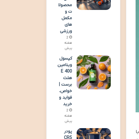
محصولا
ت و
مکمل
های
ورزشی
2
هفته
پیش
کپسول
ویتامین
E 400
هلث
برست |
خواص،
فواید و
خرید
2
هفته
پیش
پودر
ا
CR5