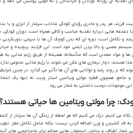
ی تغذیه ای روزانه نوزادان و خردسالان را به خوبی پوشش می دهد و ب
 فرزند، هر پدر و مادری رؤیای کودکی شاداب، سرشار از انرژی و با بدن
ه با دغدغه هایی درباره تغذیه مناسب و کافی همراه است. دوران کودکی، ب
شد و تکامل است؛ دوره ای که بدن کوچک آن ها با سرعتی باورنکردنی د
یستم عصبی و بالا بردن ایمنی خود است. این فرایند پیچیده و حیاتی
ن ها و مواد معدنی است که متأسفانه، همیشه از طریق رژیم غذایی به طو
ذا هستند، دچار بیماری های مکرر می شوند، یا رژیم غذایی متنوعی ندارند
 که بر روند رشد و توانایی های آن ها تأثیر می گذارد. در چنین شرایطی
و جامع، همچون قطره مولتی ویتامین استار ویت، نه تنها یک انتخا
 این موجودات دوست داشتنی به شمار می رود.
دک: چرا مولتی ویتامین ها حیاتی هستند؟
گاه می کنیم، درک می کنیم که هر لحظه از زندگی آن ها سرشار از کشف
 به قد کشیدن و وزن اضافه کردن نیست؛ بلکه شامل تکامل مغز، تقوی
بی شمار اطراف، و ساختن استخوان هایی محکم برای ماجراجویی های آیند