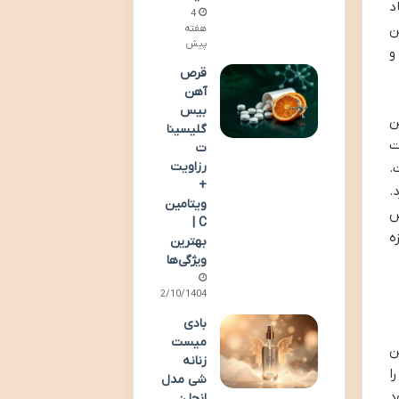
د
4
امین
هفته
پیش
و
قرص
آهن
بیس
ن
گلیسینا
ت
ت
رزاویت
.
+
.
ویتامین
ص
C |
ه
بهترین
ویژگی‌ها
02/10/1404
بادی
میست
ن
زنانه
ا
شی مدل
د
انجل: