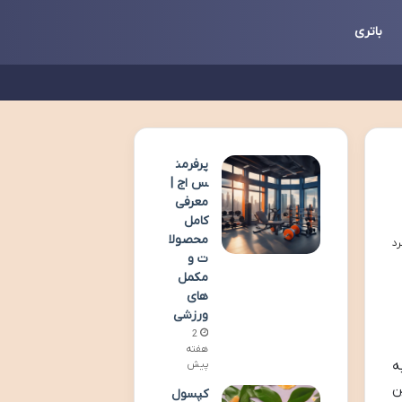
باتری
پرفرمن
س اج |
معرفی
کامل
محصولا
ت و
مکمل
های
ورزشی
2
هفته
ه
پیش
ن
کپسول