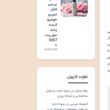
بررسی
کامل
اسپری
خوشبو
کننده
زنانه
ی
سورینت
ز
E007
ش
14/09/1404
ه
ی
تر
ش
نظرات کاربران
رها استوار
در
نحوه اجاره جرثقیل
ساختمانی و شبانه روزی
کرشمه ضرابی
در
نحوه اجاره
جرثقیل ساختمانی و شبانه روزی