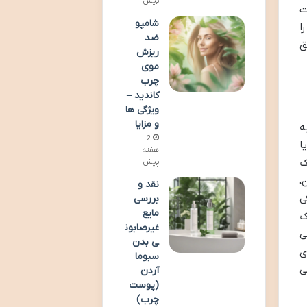
پیش
ت
شامپو
ا
ضد
ق
ریزش
موی
چرب
کاندید –
ویژگی ها
و مزایا
ه
2
ا
هفته
ک
پیش
،
نقد و
ی
بررسی
مایع
ک
غیرصابون
ی
ی بدن
ی
سبوما
ی
آردن
(پوست
چرب)