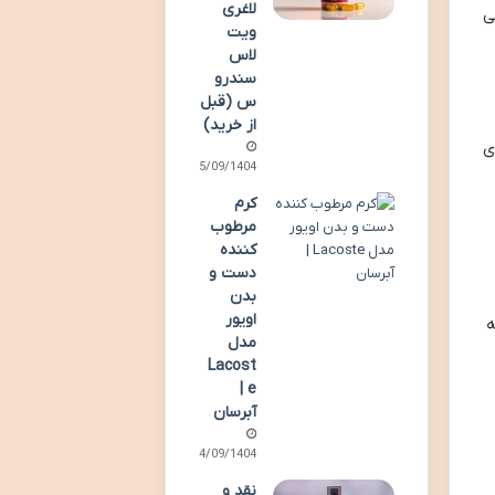
لاغری
ی
ویت
لاس
سندرو
س (قبل
از خرید)
ی
15/09/1404
کرم
مرطوب
کننده
دست و
بدن
اویور
ه
مدل
Lacost
e |
آبرسان
14/09/1404
نقد و