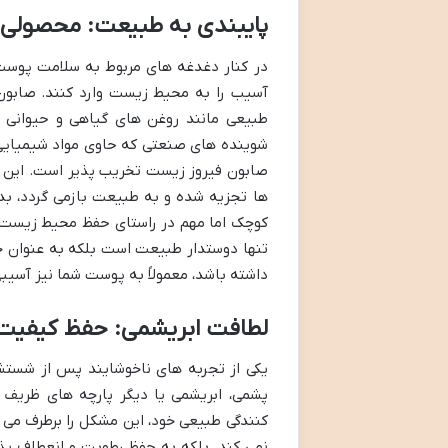
پایبندی به طبیعت: محصولی
در کنار دغدغه های مربوط به سلامت پوست،
آسیب را به محیط زیست وارد کنند. صابون 
طبیعی مانند روغن های گیاهی و حیوانی 
شوینده های صنعتی که حاوی مواد شیمیایی 
صابون فیروز زیست تخریب پذیر است. این 
ها تجزیه شده و به طبیعت بازمی گردد، بدون
کوچک اما مهم در راستای حفظ محیط زیست 
تنها دوستدار طبیعت است بلکه به عنوان خ
داشته باشد، معمولاً به پوست شما نیز آسیب
لطافت ابریشمی: حفظ کیفیت 
یکی از تجربه های ناخوشایند پس از شستش
پشمی، ابریشمی یا دیگر پارچه های ظریف 
کنندگی طبیعی خود، این مشکل را برطرف می ک
نمی کند، بلکه به حفظ رطوبت و انعطاف پذ