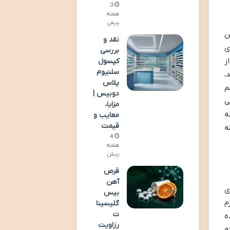
3
هفته
پیش
ن
نقد و
ی
بررسی
ز
کپسول
سلنیوم
،
پلاس
م
دوبیس |
ی
مزایا،
ه
معایب و
قیمت
ه
4
هفته
پیش
قرص
آهن
ی
بیس
م
گلیسینا
ت
ه
رزاویت
ه