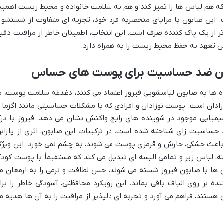
ه هم لباس ها را تمیز کند و هم به سلامت خانواده و محیط زیست اهمی
 این صابون با مزایای منحصربه فرد خود، تجربه ای متفاوت از شستشو ر
تر از یک پاک کننده صرف است. این انتخاب، اطمینان خاطر از مراقبت دقی
 تعهد به حفظ محیط زیست را به همراه دارد.
سیون ضد حساسیت برای پوست های حساس
اده ها به صابون لباسشویی فیروز اعتماد می کنند، دغدغه سلامت پوست، ب
دان است. پوست نوزادان و افرادی که با مشکلات حساسیتی مانند اگزما ی
یمیایی موجود در شوینده های رایج واکنش نشان می دهد. فیروز با در
واد حساسیت زای شناخته شده است. در ترکیبات این صابون، اثری از پارابن
 باعث خشکی، خارش و قرمزی پوست می شوند، به چشم نمی خورد. این ویژگ
ه، لباس زیر و تمامی البسه ای تبدیل می کند که مستقیماً با پوست کود
ها با صابون فیروز شسته می شوند، حس لطافت و نرمی را به ارمغان م
نده بر روی الیاف باقی بماند. این رویکرد محافظتی، آسودگی خاطر را برا
هستند، فراهم می آورد و تجربه ای دلپذیر از مراقبت را به آن ها هدیه م