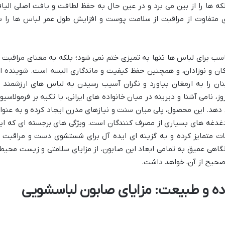
ه ها را از بین می برد و در عین حال به حفظ لطافت و بافت اصلی الیا
ی متفاوت از مراقبت از سلامت پوست و افزایش طول عمر لباس ها را ب
سب برای لباس ها تنها به تمیزی ختم نمی شود؛ بلکه به معنای مراقبت ا
و نوزادان، و همچنین حفظ کیفیت و ماندگاری البسه است. شوینده ا
ن را به ارمغان بیاورد و نگران آسیب رسیدن به لباس های ارزشمند ی
نامی آشنا و دیرینه در میان خانواده های ایرانی، با تکیه بر فرمولاسیو
 دهد. این محصول، پلی میان سنت و نیازهای مدرن ایجاد کرده و به عنوا
دغدغه های بسیاری از مصرف کنندگان است. ویژگی های برجسته ای که ای
لات متمایز کرده و به گزینه ای ایده آل برای شستشوی دست و مراقبت ا
گاهی عمیق به تمامی ابعاد این صابون، از مزایای سلامتی و زیست محیط
 صحیح از آن، خواهد داشت.
اده و طبیعت: مزایای صابون لباسشویی