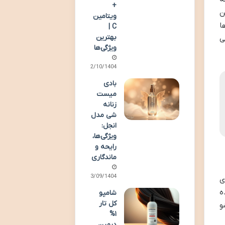
+
ن
ویتامین
ا
C |
بهترین
ی
ویژگی‌ها
02/10/1404
بادی
میست
زنانه
شی مدل
انجل:
ویژگی‌ها،
رایحه و
ماندگاری
23/09/1404
ی
ه
شامپو
کل تار
و
۱%
درمین