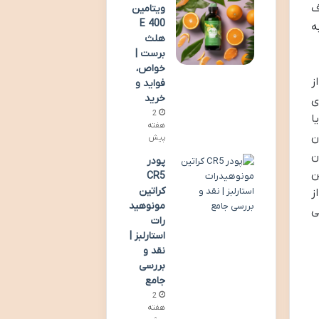
ف
ویتامین
E 400
ه
هلث
برست |
خواص،
ز
فواید و
خرید
ی
2
ا
هفته
ن
پیش
ن
پودر
ن
CR5
کراتین
ز
مونوهید
ی
رات
استارلبز |
نقد و
بررسی
جامع
2
هفته