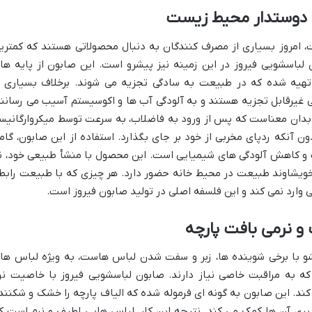
 دوستدار محیط زیست
 امروز بسیاری از مصرف کنندگان به دنبال محصولاتی هستند که کمتری
لباسشویی فیروز در این زمینه نیز پیشرو است. این صابون از پایه ها
تهیه شده که در طبیعت به سادگی تجزیه می شوند. برخلاف بسیاری ا
غیرقابل تجزیه هستند و به آلودگی آب ها و اکوسیستم آسیب می رسانند
بدان معناست که پس از ورود به فاضلاب، به سرعت توسط میکروارگانیس
 آنکه ردپای مخربی از خود بر جای بگذارد. استفاده از این صابون، گام
و کاهش آلودگی های شیمیایی است. این محصول با منشأ طبیعی خود، ن
ویشاوند طبیعت در محیط خانه حضور دارد. هر چیزی که با طبیعت رابط
ی وارد نمی کند و این فلسفه اصلی در تولید صابون فیروز است.
و نرمی بافت پارچه
و با برخی شوینده ها، زبر و سفت شدن لباس هاست، به ویژه لباس ها
که به مراقبت خاصی نیاز دارند. صابون لباسشویی فیروز با خاصیت نر
ند. این صابون به گونه ای فرموله شده که الیاف پارچه را خشک و شکنند
یری آن ها کمک می کند. نتیجه این کار، لباس هایی لطیف و نرم است ک