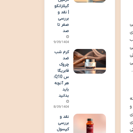
گیلارانکو
| نقد و
بررسی
ی
صفر تا
صد
ی
ب
19/09/1404
ی
کرم شب
ی
ضد
ی
چروک
فابریگا
س Q10:
هر آنچه
باید
بدانید
ه
و
18/09/1404
ی
نقد و
ی
بررسی
ی
کپسول