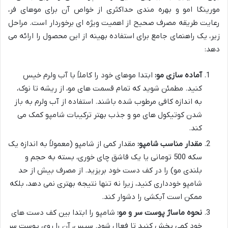
مورینگا امو و بهره مندی حداکثری از خواص آن برای موهای فر،
رعایت طریقه مصرف صحیح از اهمیت ویژه ای برخوردار است. مراحل
زیر، یک راهنمای جامع برای استفاده بهینه از این محصول را ارائه می
دهد:
آماده سازی مو:
ابتدا موهای خود را کاملاً با آب ولرم خیس
کنید. مطمئن شوید که تمام قسمت های مو، از ریشه تا نوک،
به اندازه کافی مرطوب شده باشند. استفاده از آب ولرم به باز
شدن کوتیکول های مو و جذب بهتر ترکیبات شامپو کمک می
کند.
مقدار مناسب شامپو:
مقدار کمی از شامپو (معمولاً به اندازه یک
سکه 500 تومانی یا یک قاشق چای خوری، بسته به حجم و
بلندی مو) را در کف دست خود بریزید. از مصرف بیش از حد
شامپو خودداری کنید، زیرا نه تنها نتیجه بهتری نمی دهد، بلکه
ممکن است آبکشی را دشوار کند.
نحوه ماساژ پوست سر و مو:
شامپو را ابتدا بین کف دست های
خود کمی پخش کنید تا فعال شود. سپس، آن را روی پوست سر