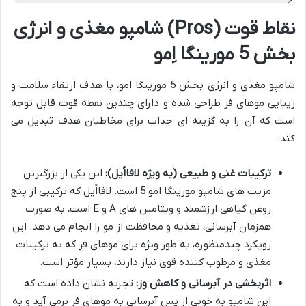
نقاط قوت (Pros) شامپو مغذی و انرژی
بخش 5 مورینگا اِمو
شامپو مغذی و انرژی بخش 5 مورینگا امو، با هدف ارتقاء سلامت و
زیبایی موهای فر طراحی شده و دارای چندین نقطه قوت قابل توجه
است که آن را به گزینه ای جذاب برای مخاطبان هدف تبدیل می
کند:
ترکیبات غنی و طبیعی (به ویژه لافااُیل):
این یکی از بزرگترین
مزیت های شامپو مورینگا امو 5 است. لافااُیل که ترکیبی از پنج
روغن گیاهی ارزشمند و ویتامین های A و E است، به صورت
همزمان آبرسانی، تغذیه و محافظت از مو را انجام می دهد. این
رویکرد چندمنظوره، به طور ویژه برای موهای فر که به ترکیبات
مغذی و مرطوب کننده قوی نیاز دارند، بسیار مؤثر است.
اثربخشی در آبرسانی و کاهش وز:
تجربه نشان داده است که
این شامپو به خوبی از پس آبرسانی به موهای فر برمی آید و به