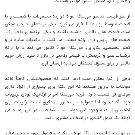
راهکاری برای مشکل ریزش مو نیز هستند.
از نظر قیمت، شامپو مورینگا امو 5 در رده محصولات با کیفیت و با
قیمت متوسط رو به بالا قرار می گیرد. برخی برندهای خارجی ممکن
است قیمت های بالاتری داشته باشند و برخی برندهای داخلی نیز
قیمت های پایین تری ارائه دهند، اما اغلب با ترکیبات ساده تر و
کمتر تخصصی. بنابراین، مورینگا امو 5 تلاش می کند تا با ارائه
ترکیبات غنی و اثربخش با قیمتی رقابتی در بازار داخلی، ارزش خرید
بالایی را برای مصرف کنندگان خود به ارمغان آورد.
برخی از رقبا ممکن است ادعا کنند که محصولاتشان کاملاً فاقد
سولفات یا پارابن هستند که این نکته برای بسیاری از افراد دارای
موهای فر اهمیت دارد. اگرچه مورینگا امو بر ارگانیک بودن ترکیبات
خود تأکید دارد، اما همواره نیاز به بررسی دقیق لیست ترکیبات برای
اطمینان از عدم وجود این مواد است. شفافیت در این زمینه می
تواند یک عامل کلیدی در انتخاب مشتری باشد.
در نهایت، شامپو مورینگا امو 5 با تکیه بر فرمولاسیون منحصربه فرد