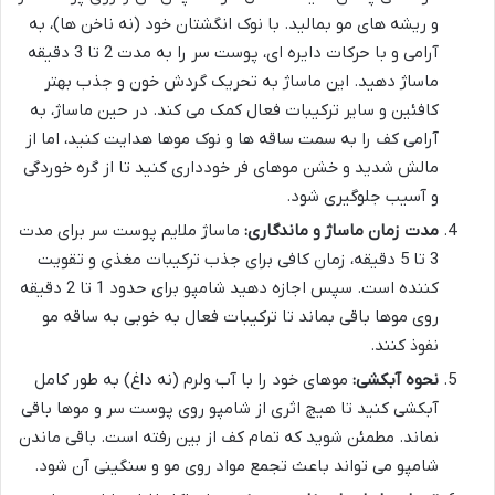
و ریشه های مو بمالید. با نوک انگشتان خود (نه ناخن ها)، به
آرامی و با حرکات دایره ای، پوست سر را به مدت 2 تا 3 دقیقه
ماساژ دهید. این ماساژ به تحریک گردش خون و جذب بهتر
کافئین و سایر ترکیبات فعال کمک می کند. در حین ماساژ، به
آرامی کف را به سمت ساقه ها و نوک موها هدایت کنید، اما از
مالش شدید و خشن موهای فر خودداری کنید تا از گره خوردگی
و آسیب جلوگیری شود.
مدت زمان ماساژ و ماندگاری:
ماساژ ملایم پوست سر برای مدت
3 تا 5 دقیقه، زمان کافی برای جذب ترکیبات مغذی و تقویت
کننده است. سپس اجازه دهید شامپو برای حدود 1 تا 2 دقیقه
روی موها باقی بماند تا ترکیبات فعال به خوبی به ساقه مو
نفوذ کنند.
نحوه آبکشی:
موهای خود را با آب ولرم (نه داغ) به طور کامل
آبکشی کنید تا هیچ اثری از شامپو روی پوست سر و موها باقی
نماند. مطمئن شوید که تمام کف از بین رفته است. باقی ماندن
شامپو می تواند باعث تجمع مواد روی مو و سنگینی آن شود.