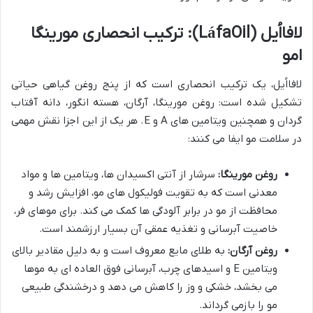
لافااُیل (LáfaOil): ترکیب انحصاری مورینگا
امو
لافااُیل، یک ترکیب انحصاری است که از پنج روغن گیاهی حیاتی
تشکیل شده است: روغن مورینگا، آرگان، هسته انگور، دانه آفتاب
گردان و همچنین ویتامین های A و E. هر یک از این اجزا نقش مهمی
در سلامت مو ایفا می کنند:
روغن مورینگا:
سرشار از آنتی اکسیدان ها، ویتامین ها و مواد
معدنی است که به تقویت فولیکول های مو، افزایش رشد و
محافظت از مو در برابر آلودگی ها کمک می کند. برای موهای فر،
خاصیت آبرسانی و تغذیه عمقی آن بسیار ارزشمند است.
روغن آرگان:
به طلای مایع معروف است و به دلیل مقادیر بالای
ویتامین E و اسیدهای چرب، آبرسانی فوق العاده ای به موها
می بخشد، خشکی و وز را کاهش می دهد و درخشندگی طبیعی
مو را بازمی گرداند.