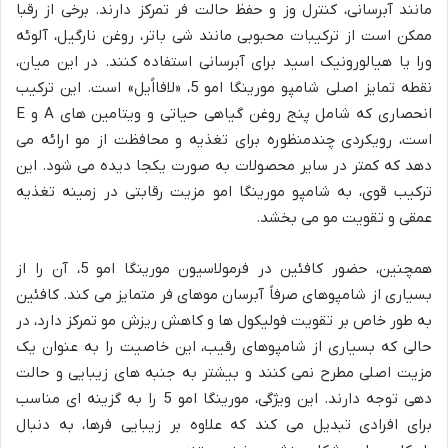
مانند آبرسانی، کنترل وز و حفظ حالت فر تمرکز دارند. برخی از رقبا
ممکن است از ترکیبات محبوبی مانند شی باتر، روغن نارگیل، آلوئه
ورا یا هیالورونیک اسید برای آبرسانی استفاده کنند. در این میان،
نقطه تمایز اصلی شامپو مورینگا امو 5، «لافااُیل» است. این ترکیب
انحصاری که شامل پنج روغن گیاهی حیاتی و ویتامین های A و E
است، رویکردی چندمنظوره برای تغذیه و محافظت از مو ارائه می
دهد که کمتر در سایر محصولات به صورت یکجا دیده می شود. این
ترکیب قوی، به شامپو مورینگا امو مزیت رقابتی در زمینه تغذیه
عمقی و تقویت مو می بخشد.
همچنین، حضور کافئین در فرمولاسیون مورینگا امو 5، آن را از
بسیاری از شامپوهای صرفاً آبرسان موهای فر متمایز می کند. کافئین
به طور خاص بر تقویت فولیکول ها و کاهش ریزش مو تمرکز دارد، در
حالی که بسیاری از شامپوهای رقیب، این خاصیت را به عنوان یک
مزیت اصلی مطرح نمی کنند و بیشتر به جنبه های زیبایی و حالت
دهی توجه دارند. این ویژگی، مورینگا امو 5 را به گزینه ای مناسب
برای افرادی تبدیل می کند که علاوه بر زیبایی فرها، به دنبال