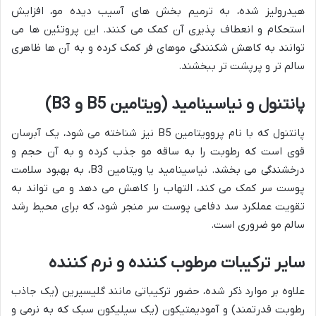
هیدرولیز شده، به ترمیم بخش های آسیب دیده مو، افزایش
استحکام و انعطاف پذیری آن کمک می کنند. این پروتئین ها می
توانند به کاهش شکنندگی موهای فر کمک کرده و به آن ها ظاهری
سالم تر و پرپشت تر ببخشند.
پانتنول و نیاسینامید (ویتامین B5 و B3)
پانتنول که با نام پروویتامین B5 نیز شناخته می شود، یک آبرسان
قوی است که رطوبت را به ساقه مو جذب کرده و به آن حجم و
درخشندگی می بخشد. نیاسینامید یا ویتامین B3، به بهبود سلامت
پوست سر کمک می کند، التهاب را کاهش می دهد و می تواند به
تقویت عملکرد سد دفاعی پوست سر منجر شود، که برای محیط رشد
سالم مو ضروری است.
سایر ترکیبات مرطوب کننده و نرم کننده
علاوه بر موارد ذکر شده، حضور ترکیباتی مانند گلیسیرین (یک جاذب
رطوبت قدرتمند) و آمودیمتیکون (یک سیلیکون سبک که به نرمی و