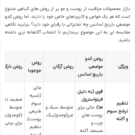
بازار محصولات مراقبت از پوست و مو پر از روغن های گیاهی متنوع
است که هر یک خواص و کاربردهای خاص خود را دارند. اما روغن کدو
موضعی باریج اسانس چه تمایزاتی با رقبای خود دارد؟ بیایید نگاهی
مقایسه ای به این موضوع بیندازیم تا انتخاب آگاهانه تری داشته
باشید.
روغن کدو
روغن
ویژگی
موضعی
روغن آرگان
روغن نارگیل
جوجوبا
باریج اسانس
عالی
قوی (به دلیل
(شبیه
فیتواسترول
ضعیف تا
تنظیم
سبوم
ها)
، عالی برای
متوسط، سبک و
متوسط
ترشح سبوم
طبیعی
پوست های
غیرکومدوژنیک.
(کومدوژنیک
و آکنه
پوست)،
چرب و
برای برخی).
تنظیم
مستعد آکنه.
کننده.