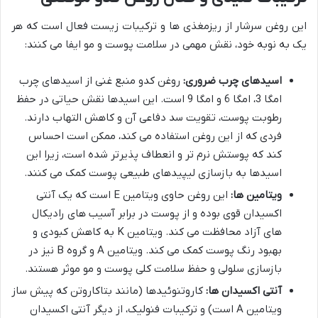
این روغن سرشار از ریزمغذی ها و ترکیبات زیست فعال است که هر
یک به نوبه خود، نقش مهمی در سلامت پوست و مو ایفا می کنند:
اسیدهای چرب ضروری:
روغن کدو منبع غنی از اسیدهای چرب
امگا 3، امگا 6 و امگا 9 است. این اسیدها نقش حیاتی در حفظ
رطوبت پوست، تقویت سد دفاعی آن و کاهش التهاب دارند.
فردی که از این روغن استفاده می کند، ممکن است احساس
کند که پوستش نرم تر و انعطاف پذیرتر شده است، زیرا این
اسیدها به بازسازی لیپیدهای طبیعی پوست کمک می کنند.
ویتامین ها:
این روغن حاوی ویتامین E است که یک آنتی
اکسیدان قوی بوده و از پوست در برابر آسیب های رادیکال
های آزاد محافظت می کند. ویتامین K به کاهش کبودی و
بهبود رنگ پوست کمک می کند. ویتامین A و گروه B نیز در
بازسازی سلولی و حفظ سلامت کلی پوست و مو موثر هستند.
آنتی اکسیدان ها:
کاروتنوئیدها (مانند بتاکاروتن که پیش ساز
ویتامین A است) و ترکیبات فنولیک، از دیگر آنتی اکسیدان