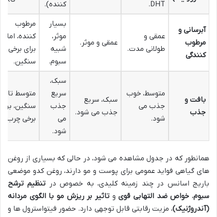
DHT.
کننده).
بسیار
مرطوب
آبرسانی و
عمقی و
موثر،
کننده، اما
مرطوب
عمقی و موثر.
طولانی مدت.
شبیه
برای برخی
کنندگی
سبوم.
سنگین.
سبک،
متوسط، خوب
سریع
متوسط تا
بافت و
سبک، سریع
جذب می
جذب
سنگین، برای
جذب
جذب می شود.
شود.
می
برخی چرب.
شود.
همانطور که در جدول مشاهده می شود، در حالی که بسیاری از روغن
های گیاهی فواید عمومی برای پوست و مو دارند، روغن کدو موضعی
باریج اسانس در چند زمینه کلیدی، به خصوص در
تنظیم ترشح
سبوم
،
خواص ضد التهابی قوی
و
تاثیر بر ریزش مو با الگوی مردانه
(آندروژنیک)
، مزیت رقابتی قابل توجهی دارد. حضور فیتواسترول ها و