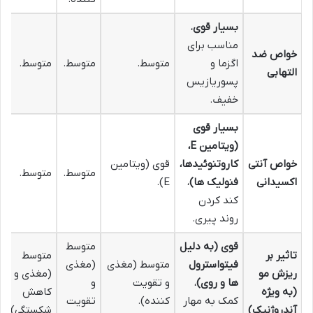
بسیار قوی
،
مناسب برای
خواص ضد
اگزما و
متوسط.
متوسط.
متوسط.
التهابی
پسوریازیس
خفیف.
بسیار قوی
(ویتامین E،
خواص آنتی
کاروتنوئیدها،
قوی (ویتامین
متوسط.
متوسط.
اکسیدانی
فنولیک ها)
،
E).
کند کردن
روند پیری.
قوی (به دلیل
متوسط
تاثیر بر
متوسط
فیتواسترول
متوسط (مغذی
(مغذی
ریزش مو
(مغذی و
ها و روی)
،
و تقویت
و
(به ویژه
کاهش
کمک به مهار
کننده).
تقویت
آندروژنیک)
شکستگی).