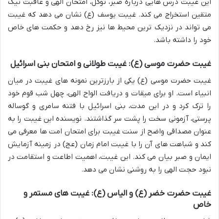
این غیبت درس هایی درباره صبر، توکل، امتحان الهی و عاقبت نیک
متقین استخراج می کند. غیبت یوسف (ع) نشان می دهد که غیبت
می تواند در نزدیک ترین محیط ها نیز رخ دهد و حکمت های خاص
خود را داشته باشد.
غیبت حضرت موسی (ع): غیبت طولانی و امتحان بنی اسرائیل
غیبت حضرت موسی (ع) یکی از بارزترین نمونه های غیبت در میان
انبیاء است. او برای میقات و دریافت الواح الهی، چهل شب قوم خود
را ترک کرد و در این مدت، بنی اسرائیل با فتنه سامری و گوساله
پرستی، آزمونی سخت را پشت سر گذاشتند. نویسنده این غیبت را به
عنوان مصداقی واضح از سنت غیبت برای امتحان امت ها معرفی می
کند و شباهت های آن را با غیبت امام زمان (عج) در زمینه آزمایش
ایمان و صبر بیان می کند. این غیبت، اهمیت اطاعت و استقامت در
نبود حجت الهی را به روشنی نشان می دهد.
غیبت حضرت خضر (ع) و الیاس (ع): غیبت های مستمر و
خاص