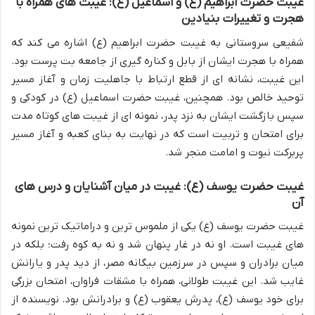
غیبت حضرت ابراهیم (ع) و اسماعیل (ع): غیبت های همراه با
هجرت و تغییرات بنیادین
شفیعی سروستانی به غیبت حضرت ابراهیم (ع) اشاره می کند که
همراه با هجرت ایشان از بابل و کناره گیری از جامعه بت پرست بود.
این غیبت، نشانه ای از قطع ارتباط با جاهلیت زمان و آغاز مسیر
توحید خالص بود. همچنین، غیبت حضرت اسماعیل (ع) در کودکی و
سپس بازگشت ایشان به نزد پدر، نمونه ای از غیبت های کوتاه مدت
برای امتحان و تربیت است که در نهایت به بنای کعبه و آغاز مسیر
پربرکت نبوت و امامت منجر شد.
غیبت حضرت یوسف (ع): غیبت در میان آشنایان و درس های
آن
غیبت حضرت یوسف (ع) یکی از ملموس ترین و دراماتیک ترین نمونه
های غیبت است. او نه در غار پنهان شد و نه به کوه رفت؛ بلکه در
میان برادران و سپس در سرزمین بیگانه مصر، از دید پدر و یارانش
غایب شد. این غیبت طولانی، همراه با مشقات فراوان، امتحان بزرگی
برای خود یوسف (ع)، پدرش یعقوب (ع) و برادرانش بود. نویسنده از