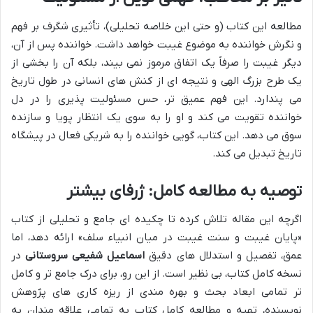
مطالعه این کتاب (و حتی این خلاصه تحلیلی)، تأثیری شگرف بر فهم
و نگرش خواننده به موضوع غیبت خواهد داشت. خواننده پس از آن،
دیگر غیبت را صرفاً یک اتفاق مرموز نمی بیند، بلکه آن را بخشی از
یک طرح بزرگ الهی و نتیجه ای از کنش های انسانی در طول تاریخ
می پندارد. این فهم عمیق تر، حس مسئولیت پذیری را در دل
خواننده تقویت می کند و او را به سوی یک انتظار پویا و سازنده
سوق می دهد. این کتاب، گویی خواننده را به شریکی فعال در پیشگاه
تاریخ تبدیل می کند.
توصیه به مطالعه کامل: ژرفای بیشتر
اگرچه این مقاله تلاش کرده تا چکیده ای جامع و تحلیلی از کتاب
«پایان غیبت و سنت غیبت در میان انبیاء سلف» ارائه دهد، اما
عمق، تفصیل و استدلال های دقیق
اسماعیل شفیعی سروستانی
در
نسخه کامل کتاب، بی نظیر است. از این رو، برای درک جامع تر و کامل
تر تمامی ابعاد بحث و بهره مندی از ریزه کاری های پژوهش
نویسنده، تهیه و مطالعه کامل کتاب به تمامی علاقه مندان به