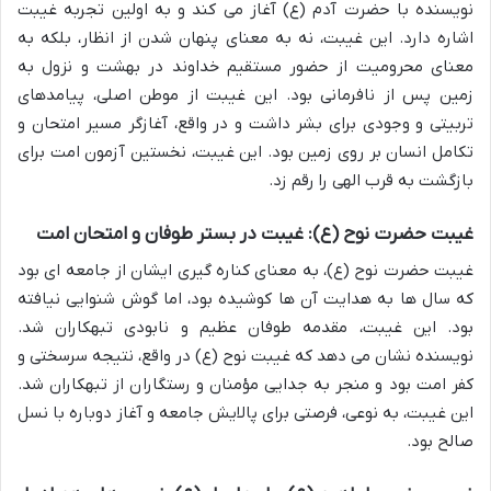
نویسنده با حضرت آدم (ع) آغاز می کند و به اولین تجربه غیبت
اشاره دارد. این غیبت، نه به معنای پنهان شدن از انظار، بلکه به
معنای محرومیت از حضور مستقیم خداوند در بهشت و نزول به
زمین پس از نافرمانی بود. این غیبت از موطن اصلی، پیامدهای
تربیتی و وجودی برای بشر داشت و در واقع، آغازگر مسیر امتحان و
تکامل انسان بر روی زمین بود. این غیبت، نخستین آزمون امت برای
بازگشت به قرب الهی را رقم زد.
غیبت حضرت نوح (ع): غیبت در بستر طوفان و امتحان امت
غیبت حضرت نوح (ع)، به معنای کناره گیری ایشان از جامعه ای بود
که سال ها به هدایت آن ها کوشیده بود، اما گوش شنوایی نیافته
بود. این غیبت، مقدمه طوفان عظیم و نابودی تبهکاران شد.
نویسنده نشان می دهد که غیبت نوح (ع) در واقع، نتیجه سرسختی و
کفر امت بود و منجر به جدایی مؤمنان و رستگاران از تبهکاران شد.
این غیبت، به نوعی، فرصتی برای پالایش جامعه و آغاز دوباره با نسل
صالح بود.