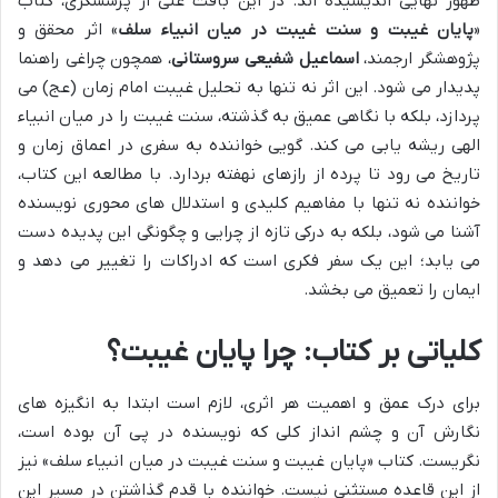
ظهور نهایی اندیشیده اند. در این بافت غنی از پرسشگری، کتاب
«
پایان غیبت و سنت غیبت در میان انبیاء سلف
» اثر محقق و
پژوهشگر ارجمند،
اسماعیل شفیعی سروستانی
، همچون چراغی راهنما
پدیدار می شود. این اثر نه تنها به تحلیل غیبت امام زمان (عج) می
پردازد، بلکه با نگاهی عمیق به گذشته، سنت غیبت را در میان انبیاء
الهی ریشه یابی می کند. گویی خواننده به سفری در اعماق زمان و
تاریخ می رود تا پرده از رازهای نهفته بردارد. با مطالعه این کتاب،
خواننده نه تنها با مفاهیم کلیدی و استدلال های محوری نویسنده
آشنا می شود، بلکه به درکی تازه از چرایی و چگونگی این پدیده دست
می یابد؛ این یک سفر فکری است که ادراکات را تغییر می دهد و
ایمان را تعمیق می بخشد.
کلیاتی بر کتاب: چرا پایان غیبت؟
برای درک عمق و اهمیت هر اثری، لازم است ابتدا به انگیزه های
نگارش آن و چشم انداز کلی که نویسنده در پی آن بوده است،
نگریست. کتاب «پایان غیبت و سنت غیبت در میان انبیاء سلف» نیز
از این قاعده مستثنی نیست. خواننده با قدم گذاشتن در مسیر این