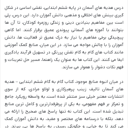
درس هدیه های آسمان در پایه ششم ابتدایی، نقشی اساسی در شکل
گیری بینش های اخلاقی و مذهبی دانش آموزان دارد. این درس، پلی
است بین مفاهیم بنیادین دینی و زندگی روزمره کودکان، تا آن ها
بتوانند با آموزه های آسمانی پیوندی عمیق برقرار کنند. اما گاهی
پیچیدگی برخی مفاهیم یا نیاز به درک عمیق تر فعالیت ها، دانش
آموزان را با چالش مواجه می سازد. در این میان، منابع کمک آموزشی
مانند کتاب های گام به گام نقش پررنگی در تسهیل فرآیند یادگیری
ایفا می کنند. این کتاب ها به عنوان یک راهنما، مسیر حل تمرینات و
فهم نکات دشوار را هموار می سازند.
در میان انبوه منابع موجود، کتاب گام به گام ششم ابتدایی – هدیه
های آسمان تالیف زینب پرهیزکاری و لولاو مرادی، که از سوی
انتشارات معتبر خیلی سبز منتشر شده است، به واسطه رویکرد جامع
و تمرکز بر فهم مفهومی، به یکی از پرطرفدارترین و کامل ترین منابع
تبدیل شده است. این کتاب نه تنها پاسخ های صحیح را ارائه می
دهد، بلکه با درسنامه های مختصر و مفید، به دانش آموزان کمک
می کند تا به چرایی و چگونگی رسیدن به پاسخ ها پی ببرند. در