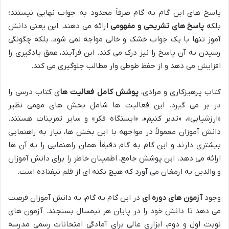
پاسخ های این گام به گام صرفاً محدود به جواب نهایی نیستند؛
بلکه
پاسخ های تشریحی و مفهومی
ارائه می دهند. این یعنی دانش
آموز تنها با یک جواب خشک و خالی مواجه نمی شود، بلکه چگونگی
رسیدن به آن پاسخ را نیز درک می کند. این فرآیند، عمق یادگیری را
افزایش می دهد و از حفظ طوطی وار مطالب جلوگیری می کند.
کتاب پرهیزکاری و مرادی،
پوشش کامل فعالیت ها
ی کتاب درسی را
در بر می گیرد. این فعالیت ها شامل بخش های مهمی نظیر
«ارزشیابی»، «تدبر کنیم»، «ایستگاه فکر» و سایر تمرینات هستند.
دانش آموزان معمولاً در مواجهه با این بخش ها، نیاز به راهنمایی
بیشتری دارند و این گام به گام دقیقاً همان راهنمایی را به آن ها
ارائه می دهد. این پوشش جامع، اطمینان خاطر را برای دانش آموزان
و والدین به ارمغان می آورد که هیچ نکته ای از قلم نیفتاده است.
وجود
آزمون های دوره ای
در این گام به گام، به دانش آموزان فرصت
می دهد تا دانش خود را در پایان هر نیمسال بسنجند. آزمون های
نوبت اول و دوم، ابزاری عالی برای آمادگی امتحانات رسمی مدرسه