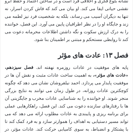
نشانه بلوغ فکری و اخلاقی فرد است و در ساختن اعتماد و حفظ آبرو
نقشی حیاتی ایفا می کند. او بیان می کند که فاش کردن اسرار، نه
تنها به دیگران آسیب می رساند، بلکه به شخصیت فرد نیز لطمه می
زند و جایگاه او را در نظر اطرافیان پایین می آورد. این فصل، خواننده
را به درک ارزش سکوت و نگه داشتن اطلاعات محرمانه دعوت می
کند تا روابطی مستحکم و مبتنی بر اطمینان بنا شود.
فصل ۱۳: عادت های مؤثر
پایه های موفقیت در عادات روزمره نهفته اند.
فصل سیزدهم،
«عادت های مؤثر»،
به اهمیت ساخت عادات مثبت و نقش آن ها در
موفقیت پایدار می پردازد. احمد نیلفروشان نشان می دهد که چگونه
کوچکترین عادات روزانه، در طول زمان می توانند به نتایج بزرگی
منجر شوند. او خواننده را به شناسایی عادات مخرب و جایگزینی آن
ها با رفتارهای سازنده دعوت می کند. این فصل، راهکارهایی عملی
برای برنامه ریزی و پایبندی به عادات مطلوب ارائه می دهد که می
تواند مسیر دستیابی به اهداف را هموارتر سازد و به فرد کمک کند تا
با پشتکار و انضباط، به سوی کامیابی حرکت کند. عادات مؤثر، در