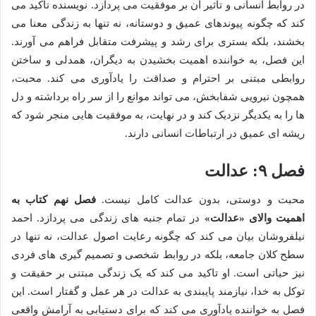
در روابط انسانی و تاثیر آن بر موفقیت می پردازد. نویسنده تاکید می
کند که چگونه پیوندهای عمیق و دوستانه، نه تنها به زندگی معنا می
بخشند، بلکه بستری برای رشد و پیشرفت متقابل فراهم می آورند.
این فصل، به خواننده اهمیت بخشیدن به دیگران، همدلی و ساختن
روابطی مبتنی بر احترام و صداقت را یادآوری می کند. محبت،
همچون نیرویی شفابخش، می تواند موانع را از سر راه برداشته و دل
ها را به یکدیگر نزدیک کند و در نهایت، به موفقیت هایی منجر شود که
ریشه ای عمیق در ارتباطات انسانی دارند.
فصل ۹: عدالت
محبت و دوستی، بدون عدالت کامل نیست.
فصل نهم کتاب به
اهمیت والای «عدالت»
در تمام جنبه های زندگی می پردازد. احمد
نیلفروشان بیان می کند که چگونه رعایت اصول عدالت، نه تنها در
سطح کلان جامعه، بلکه در روابط شخصی و تصمیم گیری های فردی
نیز حیاتی است. او تاکید می کند که یک زندگی مبتنی بر حقیقت و
توکل به خدا، نیازمند پایبندی به عدالت در هر عمل و گفتار است. این
فصل به خواننده یادآوری می کند که برای دستیابی به آرامش واقعی