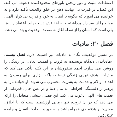
اعتقادات مثبت و دور ریختن باورهای محدودکننده دعوت می کند.
این فصل، بر قدرت بی نهایت ذهن در خلق واقعیت تأکید دارد و به
خواننده می آموزد که چگونه با ایمان به خود و قدرت بی کران الهی،
موانع را از سر راه برداشته و به اهدافش دست یابد. اعتقاد راسخ،
پلی است که انسان را از نقطه آغاز به مقصد موفقیت پیوند می دهد.
فصل ۲۰: مادیات
در مسیر موفقیت، نگاه به مادیات نیز اهمیت دارد.
فصل بیستم،
«مادیات»،
دیدگاه نویسنده به ثروت و اهمیت تعادل در زندگی را
روشن می سازد. احمد نیلفروشان بر این نکته تأکید می کند که
مادیات، هدف نهایی زندگی نیستند، بلکه ابزاری برای رسیدن به
اهداف والاتر و خدمت به بشریت محسوب می شوند. او خواننده را به
پرهیز از دلبستگی افراطی به مال دنیا و در عین حال، قدردانی از
نعمت های الهی دعوت می کند. این فصل، بینشی متعادل را ارائه
می دهد که در آن ثروت، تنها زمانی ارزشمند است که با اخلاق،
معنویت و هدفمندی همراه باشد و به خیر و سعادت انسان و جامعه
کمک کند.