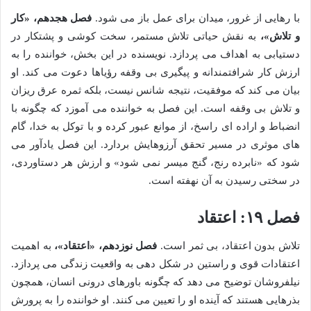
با رهایی از غرور، میدان برای عمل باز می شود.
فصل هجدهم، «کار
و تلاش»،
به نقش حیاتی تلاش مستمر، سخت کوشی و پشتکار در
دستیابی به اهداف می پردازد. نویسنده در این بخش، خواننده را به
ارزش کار شرافتمندانه و پیگیری بی وقفه رؤیاها دعوت می کند. او
بیان می کند که موفقیت، نتیجه شانس نیست، بلکه ثمره عرق ریزان
و تلاش بی وقفه است. این فصل به خواننده می آموزد که چگونه با
انضباط و اراده ای راسخ، از موانع عبور کرده و با توکل به خدا، گام
های موثری در مسیر تحقق آرزوهایش بردارد. این فصل یادآور می
شود که «نابرده رنج، گنج میسر نمی شود» و ارزش هر دستاوردی،
در سختی رسیدن به آن نهفته است.
فصل ۱۹: اعتقاد
تلاش بدون اعتقاد، بی ثمر است.
فصل نوزدهم، «اعتقاد»،
به اهمیت
اعتقادات قوی و راستین در شکل دهی به واقعیت زندگی می پردازد.
نیلفروشان توضیح می دهد که چگونه باورهای درونی انسان، همچون
بذرهایی هستند که آینده او را تعیین می کنند. او خواننده را به پرورش