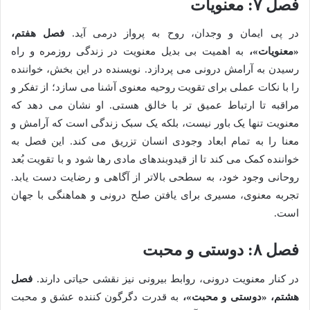
فصل ۷: معنویات
در پی ایمان و وجدان، روح به پرواز درمی آید.
فصل هفتم،
«معنویات»،
به اهمیت بی بدیل معنویت در زندگی روزمره و راه
رسیدن به آرامش درونی می پردازد. نویسنده در این بخش، خواننده
را با نکات عملی برای تقویت روحیه معنوی آشنا می سازد؛ از تفکر و
مراقبه تا ارتباط عمیق تر با خالق هستی. او نشان می دهد که
معنویت تنها یک باور نیست، بلکه یک سبک زندگی است که آرامش و
معنا را به تمام ابعاد وجودی انسان تزریق می کند. این فصل به
خواننده کمک می کند تا از قیدوبندهای مادی رها شود و با تقویت بُعد
روحانی وجود خود، به سطحی بالاتر از آگاهی و رضایت دست یابد.
تجربه معنوی، مسیری برای یافتن صلح درونی و هماهنگی با جهان
است.
فصل ۸: دوستی و محبت
در کنار معنویت درونی، روابط بیرونی نیز نقشی حیاتی دارند.
فصل
هشتم، «دوستی و محبت»،
به قدرت دگرگون کننده عشق و محبت