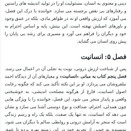
دینی و معنوی به انسان، مسئولیت او را در تولید اندیشه های راستین
و رفتارهای بی نقص برجسته می سازد. خواننده با درک این فصل،
می آموزد که ارزش واقعی او نه در ظواهر مادی، بلکه در عمق وجود
و باورهای اصیلش نهفته است. این بینش، پایه و اساس احترام به
خود و دیگران را فراهم می آورد و مسیری برای رشد بی پایان را
پیش روی انسان می گشاید.
فصل ۵: انسانیت
پس از شناخت ارزش درونی، نوبت به تجلی آن در اعمال می رسد.
فصل پنجم کتاب به مبانی «انسانیت»
و معیارهای آن از دیدگاه احمد
نیلفروشان می پردازد. او بر این نکته تأکید می کند که چگونه رعایت
اصول انسانیت، فارغ از هرگونه مصلحت اندیشی، به خوشبختی
واقعی و پایدار منجر می شود. این فصل، خواننده را با ویژگی هایی
چون همدلی، احترام، صداقت و نوع دوستی آشنا می سازد و نشان
می دهد که انسانیت، نه تنها یک صفت، بلکه یک راه و رسم زندگی
است که منجر به آرامش درونی و روابطی سالم با دیگران می شود.
نویسنده به خوبی از تجربه خود در این زمینه بهره برده تا عمق