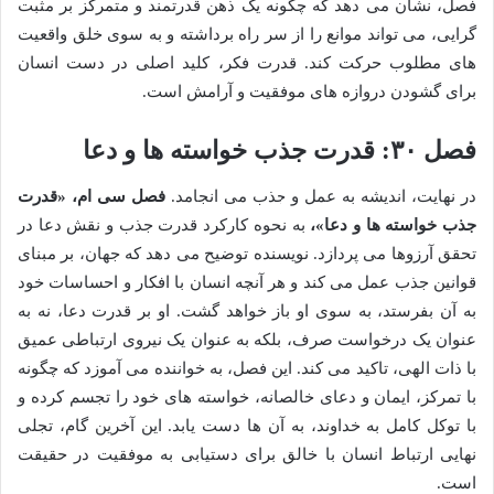
فصل، نشان می دهد که چگونه یک ذهن قدرتمند و متمرکز بر مثبت
گرایی، می تواند موانع را از سر راه برداشته و به سوی خلق واقعیت
های مطلوب حرکت کند. قدرت فکر، کلید اصلی در دست انسان
برای گشودن دروازه های موفقیت و آرامش است.
فصل ۳۰: قدرت جذب خواسته ها و دعا
در نهایت، اندیشه به عمل و جذب می انجامد.
فصل سی ام، «قدرت
جذب خواسته ها و دعا»،
به نحوه کارکرد قدرت جذب و نقش دعا در
تحقق آرزوها می پردازد. نویسنده توضیح می دهد که جهان، بر مبنای
قوانین جذب عمل می کند و هر آنچه انسان با افکار و احساسات خود
به آن بفرستد، به سوی او باز خواهد گشت. او بر قدرت دعا، نه به
عنوان یک درخواست صرف، بلکه به عنوان یک نیروی ارتباطی عمیق
با ذات الهی، تاکید می کند. این فصل، به خواننده می آموزد که چگونه
با تمرکز، ایمان و دعای خالصانه، خواسته های خود را تجسم کرده و
با توکل کامل به خداوند، به آن ها دست یابد. این آخرین گام، تجلی
نهایی ارتباط انسان با خالق برای دستیابی به موفقیت در حقیقت
است.