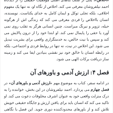
«اخلاص»،
یکی از سنگ بناهای اصلی موفقیت حقیقی را از دیدگاه
احمد نیلفروشان معرفی می کند. اخلاص از نگاه او، نه تنها یک مفهوم
اخلاقی، بلکه تجلی توکل و ایمان کامل به خدای یکتاست. نویسنده،
انسان بااخلاص را فردی معرفی می کند که زندگی اش از هرگونه
حیله، تزویر و نیرنگ مبراست. چنین انسانی هرگز به تقلب روی نمی
آورد یا حقی را پایمال نمی کند. او ابتدا خود را از درون پالایش می
کند و سپس با نیت خالص، به خدمتگزاری واقعی برای بشریت تبدیل
می شود. این اخلاص در نیت، نه تنها در روابط فردی و اجتماعی، بلکه
در رابطه انسان با خالق خود نیز نقشی بنیادین ایفا می کند و زمینه
ساز دریافت برکات الهی می شود.
فصل ۴: ارزش آدمی و باورهای آن
در ادامه سفر، کتاب به موضوع مهم
«ارزش آدمی و باورهای آن»
در
فصل چهارم
می پردازد. احمد نیلفروشان در این بخش، خواننده را به
درک منزلت واقعی خود به عنوان اشرف مخلوقات دعوت می کند. او
تاکید می کند که انسان باید برای یافتن ارزش و جایگاه حقیقی خویش
تلاش کند و از باورهای محدودکننده دوری جوید. این فصل با نگاهی