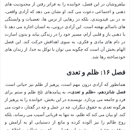
نیلفروشان در این فصل، خواننده را به فراتر رفتن از محدودیت های
ذهنی و اجتماعی دعوت می کند. او نشان می دهد که آزادی واقعی،
نه در بی قیدوبندی، بلکه در رهایی از ترس ها، تعصبات و وابستگی
های ناسالم نهفته است. این آزادی درونی، به انسان اجازه می دهد تا
با ذهنی باز و قلبی آرام، مسیر خود را در زندگی بیابد و بدون اسارت
در دام های مادی و فکری، به سوی اهدافش حرکت کند. این فصل
الهام بخش آن است که چگونه می توان با توکل به خدا، از زندان های
خودساخته رها شد.
فصل ۱۶: ظلم و تعدی
همانطور که آزادی درون مهم است، پرهیز از ظلم نیز حیاتی است.
فصل شانزدهم، «ظلم و تعدی»،
به پیامدهای تلخ ظلم و ستم برای
فرد و جامعه می پردازد. نویسنده در این بخش، خواننده را به پرهیز از
هرگونه تعدی به حقوق دیگران، چه در عمل و چه در گفتار، دعوت می
کند. او بیان می کند که ظلم، نه تنها به قربانی آسیب می رساند، بلکه
روح ظالم را نیز آلوده کرده و مانع از دستیابی او به آرامش و
موفقیت حقیقی می شود. این فصل، بر اهمیت عدالت و اخلاق در