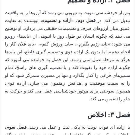
فصل ۲: اراده و تصمیم
پس از خودشناسی، نوبت به نیرویی می رسد که آرزوها را به واقعیت
تبدیل می کند. در
فصل دوم، «اراده و تصمیم»،
نویسنده به تفاوت
عمیق میان آرزوهای صرف و تصمیمات حقیقی می پردازد. او توضیح
می دهد که چگونه انسان در طول روز با انبوهی از «بایدها» روبرو
می شود؛ «باید رژیم بگیرم»، «باید ورزش کنم»، «باید فلان کار را
انجام دهم». اما بدون یک اراده قوی و تصمیم گیری قاطع، این بایدها
هرگز به مرحله عمل نمی رسند. این فصل به خواننده می آموزد که
چگونه اراده خود را تقویت کند و با تصمیم گیری های راسخ، تمام
مسیرهای فرعی را کنار بگذارد و تنها بر مسیری متمرکز شود که او
را به سمت موفقیت و اهدافش رهنمون می سازد. اراده قوی،
همچون سوختی برای موتور خودشناسی عمل می کند و حرکت به
جلو را تضمین می کند.
فصل ۳: اخلاص
با اراده ای قوی، نوبت به پاکی نیت و عمل می رسد.
فصل سوم،