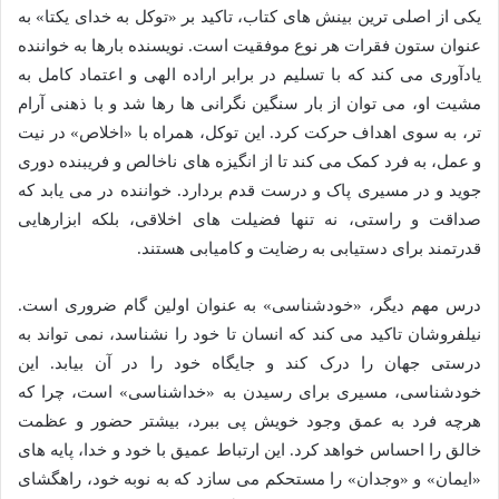
یکی از اصلی ترین بینش های کتاب، تاکید بر «توکل به خدای یکتا» به
عنوان ستون فقرات هر نوع موفقیت است. نویسنده بارها به خواننده
یادآوری می کند که با تسلیم در برابر اراده الهی و اعتماد کامل به
مشیت او، می توان از بار سنگین نگرانی ها رها شد و با ذهنی آرام
تر، به سوی اهداف حرکت کرد. این توکل، همراه با «اخلاص» در نیت
و عمل، به فرد کمک می کند تا از انگیزه های ناخالص و فریبنده دوری
جوید و در مسیری پاک و درست قدم بردارد. خواننده در می یابد که
صداقت و راستی، نه تنها فضیلت های اخلاقی، بلکه ابزارهایی
قدرتمند برای دستیابی به رضایت و کامیابی هستند.
درس مهم دیگر، «خودشناسی» به عنوان اولین گام ضروری است.
نیلفروشان تاکید می کند که انسان تا خود را نشناسد، نمی تواند به
درستی جهان را درک کند و جایگاه خود را در آن بیابد. این
خودشناسی، مسیری برای رسیدن به «خداشناسی» است، چرا که
هرچه فرد به عمق وجود خویش پی ببرد، بیشتر حضور و عظمت
خالق را احساس خواهد کرد. این ارتباط عمیق با خود و خدا، پایه های
«ایمان» و «وجدان» را مستحکم می سازد که به نوبه خود، راهگشای