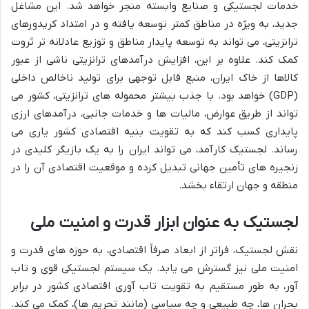
خدمات لجستیکی و صنایع وابسته منجر خواهد شد. این مشاغل
جدید، به ویژه در مناطق کمتر توسعه یافته و در امتداد کریدورهای
ترانزیتی، می تواند به توسعه پایدار مناطق و توزیع عادلانه تر ثروت
کمک کند. علاوه بر این، افزایش درآمدهای ترانزیتی ناشی از عبور
کالاها از خاک ایران، منبع قابل توجهی برای تولید ناخالص داخلی
(GDP) خواهد بود. با جذب بیشتر محموله های ترانزیتی، کشور می
تواند از طریق عوارض، مالیات ها و خدمات جانبی، درآمدهای ارزی
پایداری کسب کند که به تقویت بنیه اقتصادی کشور یاری می
رساند. لجستیک کارآمد، می تواند ایران را به یک بازیگر کلیدی در
زنجیره های تأمین جهانی تبدیل کرده و موقعیت اقتصادی آن را در
منطقه و جهان ارتقاء بخشد.
لجستیک به عنوان ابزار قدرت و امنیت ملی
نقش لجستیک، فراتر از ابعاد صرفاً اقتصادی، به حوزه های قدرت و
امنیت ملی نیز گسترش می یابد. یک سیستم لجستیکی قوی و تاب
آور، به طور مستقیم به تقویت تاب آوری اقتصادی کشور در برابر
بحران ها، چه طبیعی و چه سیاسی (مانند تحریم ها)، کمک می کند.