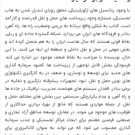
با وجود پتانسیل های ژئوپلیتیکی، تحقق رویای تبدیل شدن به هاب
لجستیکی، مستلزم وجود زیرساخت های حمل و نقل قدرتمند و کارآمد
است. کتاب به شکلی واقع بینانه به بررسی وضعیت راه ها، راه آهن،
بنادر و فرودگاه های ایران می پردازد. شبکه گسترده جاده ای و ریلی،
نقاط قوتی هستند که سال هاست ایران را به هم متصل کرده اند و
نقش مهمی در حمل و نقل داخلی و منطقه ای ایفا می کنند. با این
حال، نویسنده با صراحت به نقاط ضعف موجود نیز اشاره می کند:
فرسودگی بخش قابل توجهی از زیرساخت ها، کمبود سرمایه گذاری
های جدید برای توسعه و نوسازی، و ضعف در به کارگیری تکنولوژی
های نوین حمل و نقل. نبود تجهیزات پیشرفته بارگیری و تخلیه در
برخی بنادر، فقدان سیستم های هوشمند مدیریت ترافیک در جاده ها
و راه آهن، و عدم یکپارچگی سیستمی بین بخش های مختلف حمل و
نقل، از جمله مواردی هستند که مانع از بهره برداری حداکثری از
ظرفیت های موجود می شوند. در مقابل، توسعه مناطق آزاد تجاری و
صنعتی، فرصتی مغتنم برای ایجاد مراکز لجستیکی و جذب سرمایه
گذاری محسوب می شود که می تواند به عنوان کاتالیزوری برای