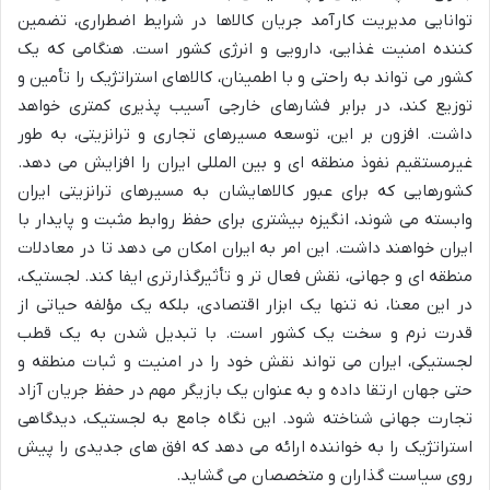
توانایی مدیریت کارآمد جریان کالاها در شرایط اضطراری، تضمین
کننده امنیت غذایی، دارویی و انرژی کشور است. هنگامی که یک
کشور می تواند به راحتی و با اطمینان، کالاهای استراتژیک را تأمین و
توزیع کند، در برابر فشارهای خارجی آسیب پذیری کمتری خواهد
داشت. افزون بر این، توسعه مسیرهای تجاری و ترانزیتی، به طور
غیرمستقیم نفوذ منطقه ای و بین المللی ایران را افزایش می دهد.
کشورهایی که برای عبور کالاهایشان به مسیرهای ترانزیتی ایران
وابسته می شوند، انگیزه بیشتری برای حفظ روابط مثبت و پایدار با
ایران خواهند داشت. این امر به ایران امکان می دهد تا در معادلات
منطقه ای و جهانی، نقش فعال تر و تأثیرگذارتری ایفا کند. لجستیک،
در این معنا، نه تنها یک ابزار اقتصادی، بلکه یک مؤلفه حیاتی از
قدرت نرم و سخت یک کشور است. با تبدیل شدن به یک قطب
لجستیکی، ایران می تواند نقش خود را در امنیت و ثبات منطقه و
حتی جهان ارتقا داده و به عنوان یک بازیگر مهم در حفظ جریان آزاد
تجارت جهانی شناخته شود. این نگاه جامع به لجستیک، دیدگاهی
استراتژیک را به خواننده ارائه می دهد که افق های جدیدی را پیش
روی سیاست گذاران و متخصصان می گشاید.