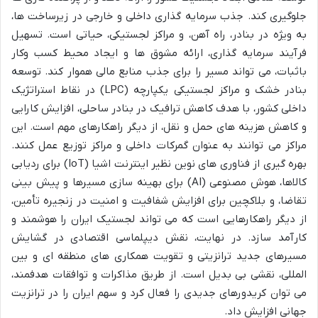
جلوگیری کند. جذب سرمایه گذاری داخلی و خارجی در زیرساخت ها،
به ویژه در بنادر، راه آهن، و مراکز لجستیکی، حیاتی است. تسهیل
فرآیند سرمایه گذاری، ارائه مشوق ها و ایجاد محیط کسب وکار
باثبات، می تواند مسیر را برای جذب منابع مالی هموار کند. توسعه
بنادر خشک و مراکز لجستیکی یکپارچه (LPC) در نقاط استراتژیک
داخلی کشور، با هدف کاهش ترافیک در بنادر ساحلی، افزایش کارایی
و کاهش هزینه های حمل و نقل، از دیگر راهکارهای مهم است. این
مراکز می توانند به عنوان گمرکات داخلی و مراکز توزیع عمل کنند.
بهره گیری از فناوری های نوین نظیر اینترنت اشیا (IoT) برای ردیابی
کالاها، هوش مصنوعی (AI) برای بهینه سازی مسیرها و پیش بینی
تقاضا، و بلاکچین برای افزایش شفافیت و امنیت در زنجیره تأمین،
از دیگر راهکارهایی است که می تواند لجستیک ایران را هوشمند و
کارآمد سازد. در نهایت، نقش دیپلماسی اقتصادی در گشایش
مسیرهای جدید ترانزیتی و تقویت همکاری های منطقه ای و بین
المللی، نقشی بی بدیل است. از طریق مذاکرات و توافقات هدفمند،
می توان کریدورهای جدیدی را فعال کرد و سهم ایران را در ترانزیت
جهانی افزایش داد.