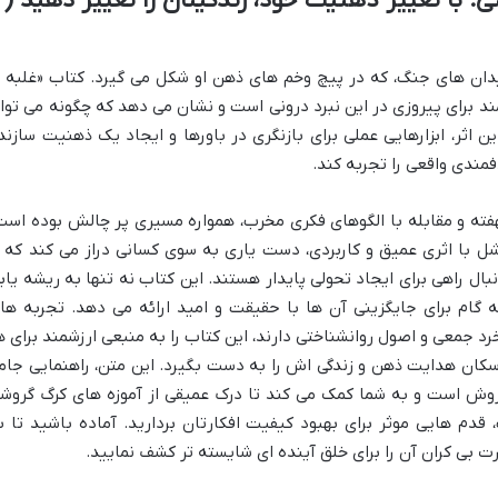
 با تغییر ذهنیت خود، زندگیتان را تغییر دهید (
میدان های جنگ، که در پیچ وخم های ذهن او شکل می گیرد. کتاب «غلبه ب
د برای پیروزی در این نبرد درونی است و نشان می دهد که چگونه می توا
این اثر، ابزارهایی عملی برای بازنگری در باورها و ایجاد یک ذهنیت سازند
فمندی واقعی را تجربه کند.
فته و مقابله با الگوهای فکری مخرب، همواره مسیری پر چالش بوده است
شل با اثری عمیق و کاربردی، دست یاری به سوی کسانی دراز می کند که ا
ل راهی برای ایجاد تحولی پایدار هستند. این کتاب نه تنها به ریشه یاب
ه گام برای جایگزینی آن ها با حقیقت و امید ارائه می دهد. تجربه ها
 جمعی و اصول روانشناختی دارند، این کتاب را به منبعی ارزشمند برای ه
کان هدایت ذهن و زندگی اش را به دست بگیرد. این متن، راهنمایی جام
فروش است و به شما کمک می کند تا درک عمیقی از آموزه های کرگ گروش
قدم هایی موثر برای بهبود کیفیت افکارتان بردارید. آماده باشید تا ب
 بی کران آن را برای خلق آینده ای شایسته تر کشف نمایید.