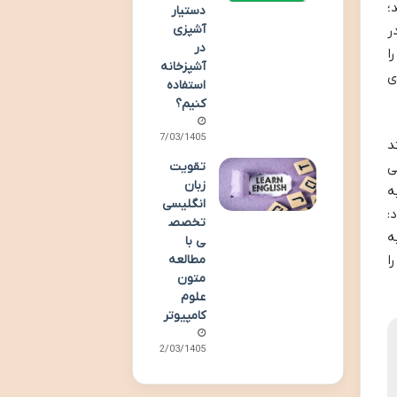
؛
دستیار
آشپزی
ر
در
ا
آشپزخانه
ی
استفاده
کنیم؟
07/03/1405
د
تقویت
ی
زبان
ه
انگلیسی
:
تخصص
ه
ی با
ا
مطالعه
متون
علوم
کامپیوتر
02/03/1405