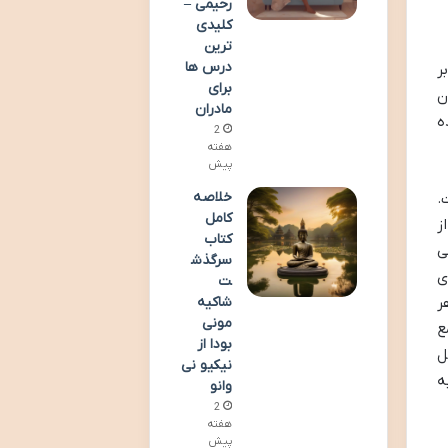
رحیمی –
کلیدی
ترین
درس ها
ر
برای
ن
مادران
ه
2
هفته
پیش
خلاصه
.
کامل
ز
کتاب
ی
سرگذش
ی
ت
ر
شاکیه
مونی
ع
بودا از
ل
نیکیو نی
ه
وانو
2
هفته
پیش