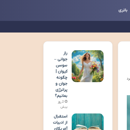
باتری
راز
جوانی –
سوسن
کیوان |
چگونه
جوان و
پرانرژی
بمانیم؟
2 روز
پیش
استقبال
از ادبیات
آمریکای