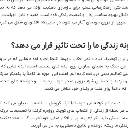
شناسایی کرده و آن ها را با حقایق سازنده جایگزین کنند. گروشل با تکی
شناختی، راهکارهایی عملی برای بازسازی ذهنیت ارائه می دهد که نه تنه
دنبال بهبود سلامت روان و کیفیت زندگی خود است، مفید و قابل اجراست. ا
تغییر، از درون خودمان آغاز می شود، در جایی که افکارمان شکل می گیرن
ندگی ما را تحت تاثیر قرار می دهد؟
ی توصیف نبرد دائمی افکار، باورها، انتظارات و آموزه هایی که در درو
. این جنگ به معنای تعارض بین ایده های مختلف است؛ ایده هایی که ا
ی تعالیم دینی دریافت کرده ایم. اغلب این آموزه ها کاملاً با یکدیگر سازگا
تگی، تردید و احساس شرم درونی منجر شود. ترجیحات و خواسته های شخص
ه دائماً برای غلبه بر رقبای خود تلاش می کنند.
ود یا دست کم گرفته می شود، اما کرگ گروشل با قاطعیت بیان می کند ک
 هر لحظه از زندگی، از انتخاب های کوچک روزمره گرفته تا تصمیمات بزرگ 
، بستگی دارد. اگر ذهن ما پر از افکار منفی، خودتخریب گر یا محدودکنند
دگی ما ریشه دوانده و نتایج نامطلوبی به بار می آورند.