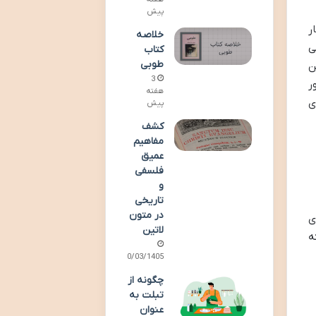
پیش
ر
خلاصه
ی
کتاب
طوبی
ن
3
ر
هفته
ی
پیش
کشف
مفاهیم
عمیق
فلسفی
و
تاریخی
در متون
ی
لاتین
ه
20/03/1405
چگونه از
تبلت به
عنوان