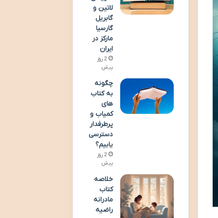
لاتین و
گابریل
گارسیا
مارکز در
ایران
2 روز
پیش
چگونه
به کتاب
های
کمیاب و
پرطرفدار
دسترسی
یابیم؟
2 روز
پیش
خلاصه
کتاب
مادرانه
راضیه