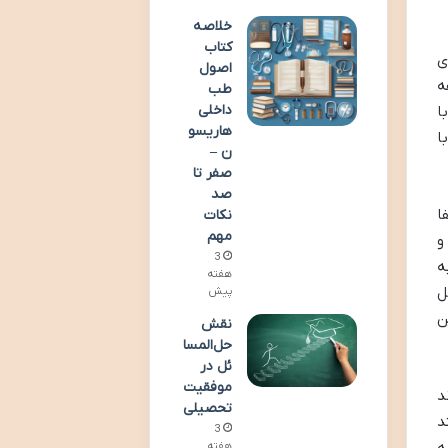
خلاصه
کتاب
ی
اصول
ه
طب
داخلی
ا
هاریسو
ا
ن –
صفر تا
صد
ا
نکات
مهم
و
3
ه
هفته
ل
پیش
ن
نقش
حل‌المسا
ئل در
موفقیت
د
تحصیلی
د
3
هفته