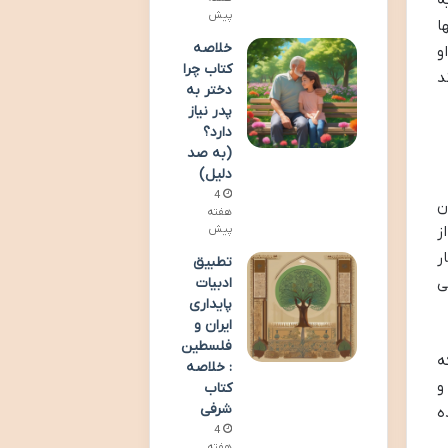
ه
پیش
ا
خلاصه
و
کتاب چرا
د
دختر به
پدر نیاز
دارد؟
(به صد
دلیل)
4
ن
هفته
ز
پیش
ر
تطبیق
ی
ادبیات
پایداری
ایران و
فلسطین
ه
: خلاصه
و
کتاب
شرفی
ه
4
هفته