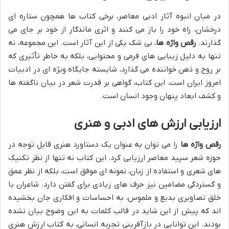
در میان انبوه آثار ادبی معاصر، برخی کتاب ها همچون ستاره ای
درخشان، راه خود را باز می کنند و اثری ماندگار از خود بر جای می
گذارند.
رقص واژه ها
، بی شک یکی از این آثار است. این مجموعه، نه
تنها به دلیل زیبایی های فرمی و محتوایی، بلکه به خاطر تأثیری که
بر روح و ذهن خواننده می گذارد، شایسته جایگاه ویژه ای در ادبیات
امروز ایران است. این کتاب، گواهی بر قدرت شعر در بیان ناگفته ها
و کشف ابعاد پنهان وجود انسان است.
ارزیابی ارزش های ادبی و هنری
رقص واژه ها
را می توان به عنوان یک دستاورد هنری قابل توجه در
حوزه شعر سپید معاصر ارزیابی کرد. این کتاب نه تنها از نظر تکنیک
های شعری و استفاده از زبان، نمونه ای موفق است، بلکه از نظر عمق
و گستردگی مضامین نیز حرف های زیادی برای گفتن دارد. شاعران با
خلق تصاویری بدیع و ملموس، به احساسات و افکاری جان بخشیده
اند که پیش از این شاید در قالب کلمات به این وضوح بیان نشده
بودند. این توانایی در بازآفرینی تجربه انسانی، به کتاب ارزش هنری