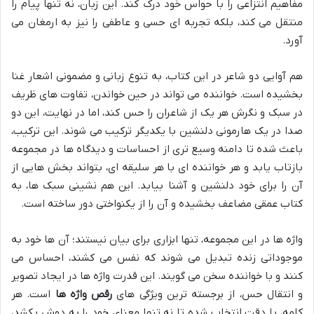
مفاهیم انتزاعی را با حواس خود درک کند. این زبان، نه تنها پیام را
منتقل می کند، بلکه تجربه ای حسی و عاطفی را نیز به ارمغان می
آورد.
هم آوایی دو شاعر در این کتاب، به تنوع زبانی و مضمونی اشعار غنا
بخشیده است. خواننده می تواند در حین خواندن، تفاوت های ظریف
در سبک و نگرش هر یک از شاعران را حس کند، اما در نهایت، این دو
صدا در یک هارمونی دلنشین با یکدیگر ترکیب می شوند. این ترکیب،
باعث شده تا دامنه وسیع تری از احساسات و دیدگاه ها در مجموعه
بازتاب یابد و هر خواننده ای با هر سلیقه ای، بتواند بخش هایی از
آن را برای خود دلنشین و آشنا بیابد. این هم نشینی سبک ها، به
کتاب عمقی مضاعف بخشیده و آن را از یکنواختی دور ساخته است.
واژه ها در این مجموعه، تنها ابزاری برای بیان نیستند؛ آن ها خود به
موجوداتی زنده تبدیل می شوند که نفس می کشند، احساس می
کنند و با خواننده سخن می گویند. این قدرت واژه ها در ایجاد تصویر
و انتقال حس، از برجسته ترین ویژگی های
رقص واژه ها
است. هر
کلمه، با دقت انتخاب شده تا نه تنها معنای خود را به دوش بکشد،