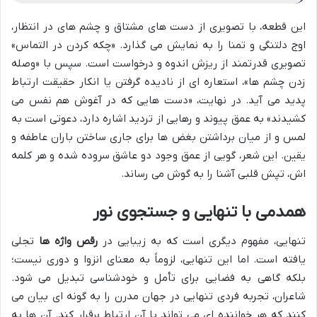
این قطعه، با تصویری از دست های مشتاق و چشم های در انتظار،
اوج دلتنگی و تمنا را به نمایش می گذارد. «چکه کردن در التماس»
تصویری قدرتمند از ریزش اندوه و درخواست است. سپس با «وصله
زدن چشم ها»، استعاره ای از نادیده گرفتن یا انکار حقیقت ارتباط
پدید می آید. در نهایت، «دست هایی که در آغوش هم نفس می
کشیدند» به عمق پیوند و رهایی از تردید اشاره دارد، دعوتی است به
لمس و از میان برداشتن بغض ها برای جاری ساختن باران عاطفه و
یقین. این شعر، گویی از عمق وجود دو عاشق سروده شده و هر کلمه
اش، تپش قلبی آشنا را به گوش می رساند.
همدمی با تنهایی و جستجوی نور
تنهایی، مفهوم دیگری است که به زیبایی در
رقص واژه ها
تجلی
یافته است. اما این تنهایی، لزوماً به معنای انزوا و دوری نیست؛
بلکه گاهی به فضایی برای تأمل و خودشناسی تبدیل می شود.
شاعران، تجربه فردی تنهایی در جهان مدرن را به گونه ای بیان می
کنند که هر خواننده ای می تواند با آن ارتباط برقرار کند. آن ها به