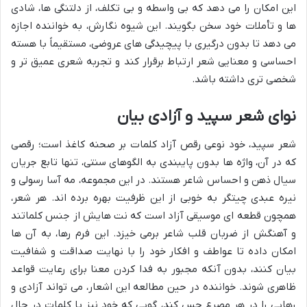
این امکان را می دهد که بی واسطه و بی تکلف، از دلتنگی ها، شادی
ها و تأملات خود سخن بگویند. این شیوه نگارش، به خواننده اجازه
می دهد تا بدون درگیری با پیچیدگی های عروضی، مستقیماً با هسته
احساسی و معنایی شعر ارتباط برقرار کند و تجربه شعری عمیق تر و
شخصی تری داشته باشد.
نوای شعر سپید و آزادی بیان
شعر سپید، خود نوعی رقص آزاد کلمات بر صحنه کاغذ است؛ رقصی
که در آن، واژه ها بدون پایبندی به الگوهای سنتی، تنها تابع جریان
سیال ذهن و احساس شاعر هستند. در این مجموعه، مه آسا رسولی و
نیره عبدی چیتگر به خوبی از این ظرفیت بهره برده اند. هر شعر،
همچون قطعه ای موسیقی آزاد است که نت هایش از جنس کلماتند
و آهنگش از ضربان قلب شاعر برمی خیزد. این فرم رها، به آن ها
امکان داده تا عواطف و افکار خود را با نهایت صداقت و شفافیت
بیان کنند، بدون آنکه مجبور به فدا کردن معنا برای رعایت قواعد
ظاهری شوند. خواننده در حین مطالعه این اشعار، می تواند آزادی و
رهایی را در هر مصرع حس کند، گویی که خود نیز با کلمات در حال