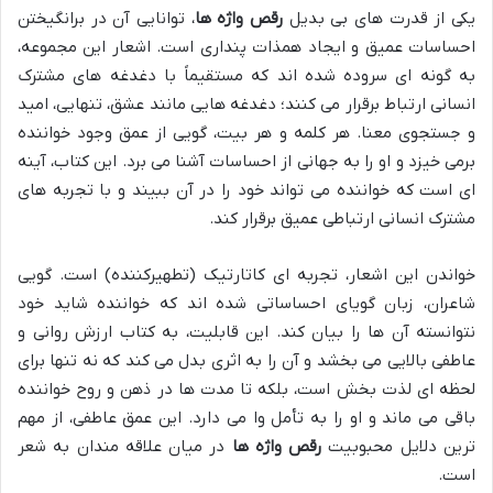
یکی از قدرت های بی بدیل
رقص واژه ها
، توانایی آن در برانگیختن
احساسات عمیق و ایجاد همذات پنداری است. اشعار این مجموعه،
به گونه ای سروده شده اند که مستقیماً با دغدغه های مشترک
انسانی ارتباط برقرار می کنند؛ دغدغه هایی مانند عشق، تنهایی، امید
و جستجوی معنا. هر کلمه و هر بیت، گویی از عمق وجود خواننده
برمی خیزد و او را به جهانی از احساسات آشنا می برد. این کتاب، آینه
ای است که خواننده می تواند خود را در آن ببیند و با تجربه های
مشترک انسانی ارتباطی عمیق برقرار کند.
خواندن این اشعار، تجربه ای کاتارتیک (تطهیرکننده) است. گویی
شاعران، زبان گویای احساساتی شده اند که خواننده شاید خود
نتوانسته آن ها را بیان کند. این قابلیت، به کتاب ارزش روانی و
عاطفی بالایی می بخشد و آن را به اثری بدل می کند که نه تنها برای
لحظه ای لذت بخش است، بلکه تا مدت ها در ذهن و روح خواننده
باقی می ماند و او را به تأمل وا می دارد. این عمق عاطفی، از مهم
ترین دلایل محبوبیت
رقص واژه ها
در میان علاقه مندان به شعر
است.