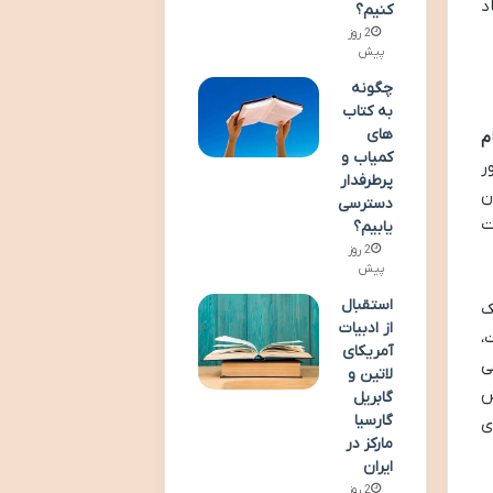
د
کنیم؟
2 روز
پیش
چگونه
به کتاب
های
م
کمیاب و
ر
پرطرفدار
ن
دسترسی
ت
یابیم؟
2 روز
پیش
استقبال
ک
از ادبیات
،
آمریکای
ی
لاتین و
ش
گابریل
گارسیا
ی
مارکز در
ایران
2 روز