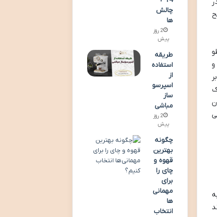
14 +
ر
چالش
ح
ها
2 روز
پیش
و
طریقه
و
استفاده
از
ر
اسپرسو
ک
ساز
ن
مباشی
ی
2 روز
پیش
چگونه
بهترین
قهوه و
چای را
برای
مهمانی‌
ه
ها
د
انتخاب