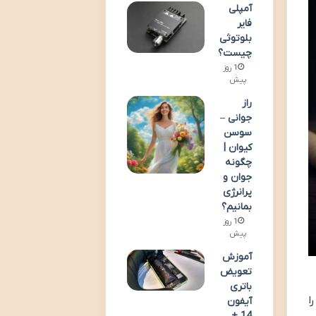
آمپلی
فایر
بلوتوثی
چیست؟
1 روز
پیش
راز
جوانی –
سوسن
کیوان |
چگونه
جوان و
پرانرژی
بمانیم؟
1 روز
پیش
آموزش
تعویض
باتری
ا
آیفون