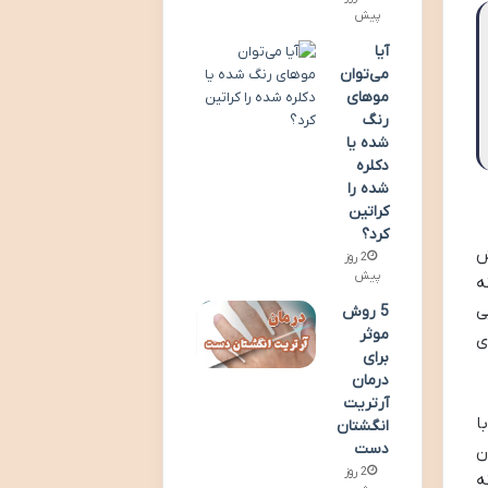
پیش
آیا
می‌توان
موهای
رنگ
شده یا
دکلره
شده را
کراتین
کرد؟
ش
2 روز
پیش
ه
ی
5 روش
موثر
ی
برای
درمان
آرتریت
ا
انگشتان
دست
ن
2 روز
ه