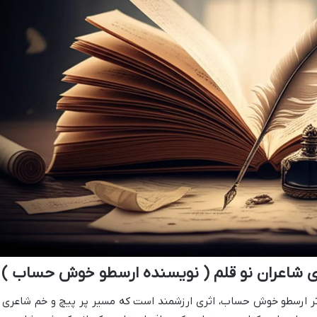
ای شاعران نو قلم ( نویسنده ارسطو خوش حساب )
اثر ارسطو خوش حساب، اثری ارزشمند است که مسیر پر پیچ و خم شاعری ر