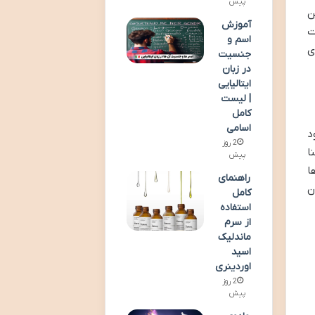
پیش
ن
آموزش
ت
اسم و
ی
جنسیت
در زبان
ایتالیایی
| لیست
کامل
اسامی
د
2 روز
ا
پیش
ا
راهنمای
ن
کامل
استفاده
از سرم
ماندلیک
اسید
اوردینری
2 روز
پیش