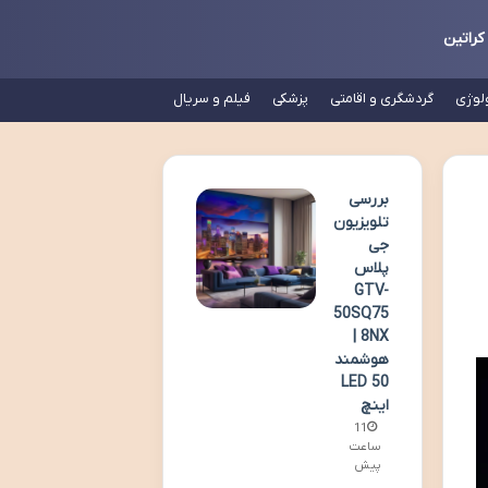
کراتین
لوژی
گردشگری و اقامتی
پزشکی
فیلم و سریال
بررسی
تلویزیون
جی
پلاس
GTV-
50SQ75
8NX |
هوشمند
LED 50
اینچ
11
ساعت
پیش