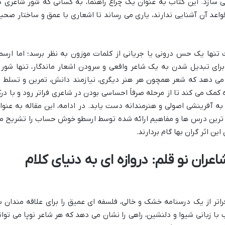
 سازد. این کتاب به عنوان یک چراغ راهنما، به کسانی که شور شاعری د
اعد آن آشنایی ندارند، یاری می رساند تا اشعاری با عمق و ساختار صحی
 تنها یک حس درونی یا جریانی از کلمات موزون به نظر برسد؛ اما ارسط
ای تبدیل شدن به یک شاعر واقعی و سرودن اشعار ماندگار، تنها شور 
 دهد که شعر همچون هر هنر دیگری، نیازمند دانش، تمرین و تسلط ب
مک می کند تا از مرحله صرفاً احساسی بودن در شاعری فراتر رود و با در
 به آفرینشی اصولی و هنرمندانه دست یابد. در ادامه، این مقاله به عنوا
م ترین درس ها و مفاهیم ارائه شده توسط ارسطو خوش حساب را تشریح م
ن اثر گران بها گام بردارند.
عران نو قلم: دروازه ای به دنیای کلام
راتر از یک درسنامه خشک و خالی، فلسفه ای عمیق را برای علاقه مندان ب
 زبانی شیوا و دلنشین، راهی را نشان می دهد که هر شاعر نوپا می توان