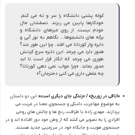
کوله پشتى دانشگاه را سر و ته مى کنم.
خودکارها پایین مى ریزند. نصفشان مال
خودم نیست. از روى میزهاى دانشگاه و
برگه هاى دانشجوها… نگاهم به نور آبى و
دایره وار کورتانا مى افتد. چرا این طور شد؟
هنوز دارد مى چرخد. این دایره سرچ کردنش
طورى مى چرخد که انگار قرار است تا ابد
مدور بماند. «چرا جواب نمى دهى کورتانا؟
چه غلطى دارى مى کنى دخترجان؟»
«اتاقی در زوریخ» / «زندگی جای دیگری است»:
این دو داستان
به موضوع مهاجرت، دلتنگی و جستجوی معنا در غربت می
پردازند. مهدی زاده با ظرافت، رنج ها و چالش های روحی
افرادی را به تصویر می کشد که از وطن خود دور افتاده اند و در
جستجوی هویت و جایگاه خود در سرزمینی جدید هستند.