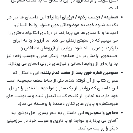
حس غربت و نوستالژی، در این داستان ها به شدت ملموس
است.
«سفید» / «چسب زخم» / «رؤیای ایتالیا»:
این داستان ها نیز هر
یک به شیوه خود، به موضوعاتی چون عشق، روابط انسانی،
امیدها و ناامیدی ها می پردازند. در «رؤیای ایتالیا»، دختری را
می بینیم که در منهتن زندگی می کند اما آرزو دارد به ایران
بازگردد و مربی باله شود؛ روایتی از آرزوهای متناقض و
جستجوی آرامش در دل هیاهوی زندگی مدرن. «چسب زخم» نیز
به پاره ای از روابط انسانی و نیازهای درونی انسان می پردازد.
«سومین قطره خون بعد از هفت قدم بلند»:
این داستان که
عنوان کتاب از آن گرفته شده، یکی از نقاط عطف مجموعه است.
این داستان که روایتی از یک سفر و مواجهه با تقدیر را در دل
خود دارد، به نمادی از کلیت کتاب تبدیل شده و سرنوشت های
غیرمنتظره و پایان های تکان دهنده را برجسته می سازد.
«حاجی واسموس»:
این داستان به سفر پسری اهل بوشهر به
آلمان می پردازد و مواجه او با تاریخ و هویت خود در سرزمینی
دیگر را روایت می کند.